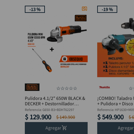
-
13 %
-
19 %
☆
☆
☆
☆
☆
☆
Pulidora 4.1/2" 650W BLACK &
¡COMBO! Taladro 
DECKER + Destornillador
+ Pulidora + Disc
Estrella
Referencia
:
G650-B3+BDHT62297
Referencia
:
HP1630+M09
$
129
.
900
$
549
.
900
$
149
.
900
$
Agregar
Agregar