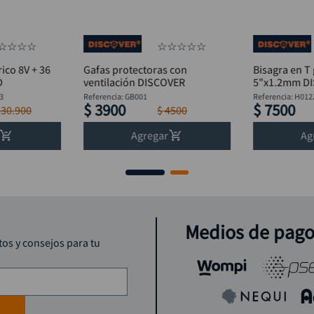
☆
☆
☆
☆
☆
☆
☆
☆
☆
ico 8V + 36
Gafas protectoras con
Bisagra en T
D
ventilación DISCOVER
5"x1
3
Referencia
:
GB001
Referencia
:
H012
$
3900
$
7500
130
.
900
$
4500
Agregar
Ag
Medios de pag
tos y consejos para tu