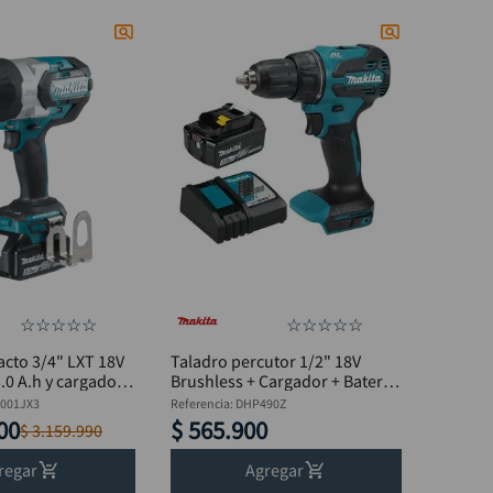
☆
☆
☆
☆
☆
☆
☆
☆
☆
☆
acto 3/4" LXT 18V
Taladro percutor 1/2" 18V
3.0 A.h y cargador
Brushless + Cargador + Bateria
1001JX3
3 AH
001JX3
Referencia
:
DHP490Z
00
$
565
.
900
$
3
.
159
.
990
regar
Agregar