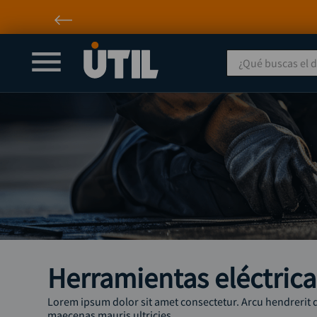
¿Qué buscas el día
Herramientas eléctrica
Lorem ipsum dolor sit amet consectetur. Arcu hendrerit 
maecenas mauris ultricies.