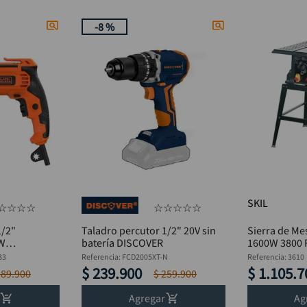
-
8 %
SKIL
☆
☆
☆
☆
☆
☆
☆
☆
☆
1/2"
Taladro percutor 1/2" 20V sin
Sierra de Me
0W
batería DISCOVER
1600W 3800 
B3
Referencia
:
FCD2005XT-N
Referencia
:
3610
$
239
.
900
$
1
.
105
.
7
189
.
900
$
259
.
900
Agregar
Ag