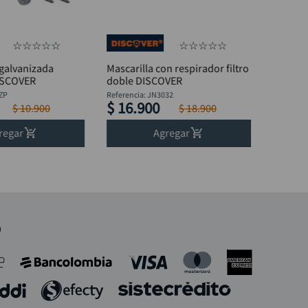
☆
☆
☆
☆
☆
☆
☆
☆
☆
☆
 galvanizada
Mascarilla con respirador filtro
.2mm DISCOVER
doble DISCOVER
ZP
Referencia
:
JN3032
$
16
.
900
$
10
.
900
$
18
.
900
regar
Agregar
o