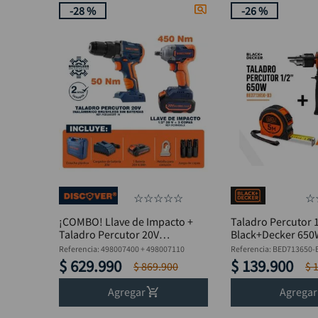
-
28 %
-
26 %
Otras herramientas eléctric
estacionaria
Lijadoras
Sierras y caladoras
Soldadores e inversores
Ruteadoras y rebordeadora
Discos abrasivos
☆
☆
☆
☆
☆
☆
¡COMBO! Llave de Impacto +
Taladro Percutor 
Taladro Percutor 20V
Black+Decker 65
Brushless Discover + Batería
BED713650-B3 + F
Referencia
:
498007400 + 498007110
Referencia
:
BED713650-
4Ah + Cargador
$
629
.
990
$
139
.
900
$
869
.
900
$
Agregar
Agregar