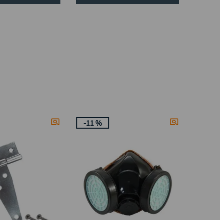
-
11 %