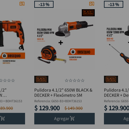
-
13 %
-
13 %
as
Acoples y conectores rapidos
Batería recargable
15 Amperios
Atornilladores
Inalámbrica
2.0 mAh
Caladoras
Neumática
2 Ah
Inversor MMA
20 - 160A
De palma
20 - 200A
s
Llave de impacto
5 Ah
Para mamposteria
☆
☆
☆
☆
☆
☆
☆
☆
☆
1/2"
Pulidora 4.1/2" 650W BLACK &
Pulidora 4.1
0W
DECKER + Flexómetro 5M
DECKER + Des
lexómetro
B3 + BDHT36153
Referencia
:
G650-B3+BDHT36153
Referencia
:
G650
$
129
.
900
$
129
.
90
189
.
900
$
149
.
900
Agregar
Ag