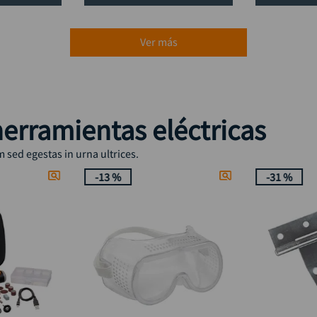
Ver más
erramientas eléctricas
sed egestas in urna ultrices.
-
13 %
-
31 %