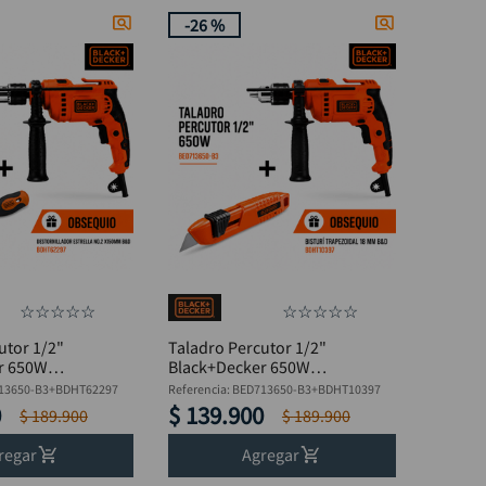
-
26 %
☆
☆
☆
☆
☆
☆
☆
☆
☆
☆
utor 1/2"
Taladro Percutor 1/2"
r 650W
Black+Decker 650W
 + Destornillador
BED713650-B3 + Bisturí
13650-B3+BDHT62297
Referencia
:
BED713650-B3+BDHT10397
Trapezoidal
0
$
139
.
900
$
189
.
900
$
189
.
900
regar
Agregar