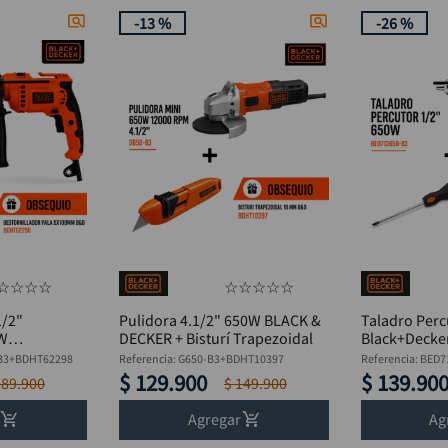
-
13 %
-
26 %
☆
☆
☆
☆
☆
☆
☆
☆
☆
1/2"
Pulidora 4.1/2" 650W BLACK &
Taladro Perc
0W
DECKER + Bisturí Trapezoidal
Black+Decke
stornillador
BED713650-B3
B3+BDHT62298
Referencia
:
G650-B3+BDHT10397
Referencia
:
BED7
Estrella
$
129
.
900
$
139
.
90
189
.
900
$
149
.
900
Agregar
Ag