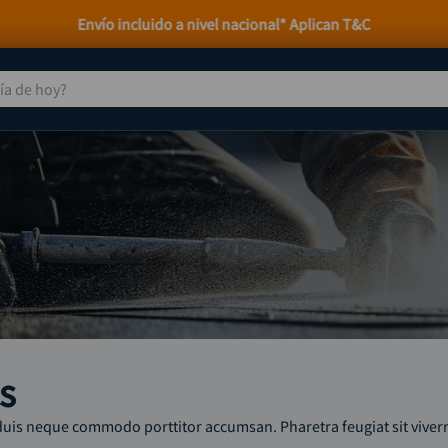
Atención personalizada por WhatsApp
 de hoy?
TÉRMINOS MÁS BUSCADOS
taladro
1
.
taladros pulidoras
2
.
compresor
3
.
sierra circular
4
.
ruteadora
5
.
broca
6
.
s
hidrolavadora
7
.
rueda
8
.
duis neque commodo porttitor accumsan. Pharetra feugiat sit viver