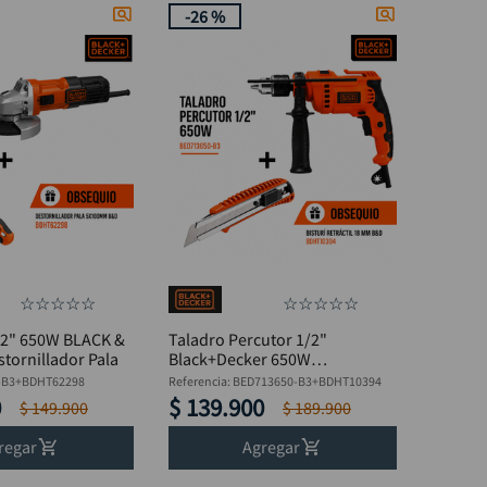
-
26 %
☆
☆
☆
☆
☆
☆
☆
☆
☆
☆
/2" 650W BLACK &
Taladro Percutor 1/2"
tornillador Pala
Black+Decker 650W
BED713650-B3 + Bisturí
-B3+BDHT62298
Referencia
:
BED713650-B3+BDHT10394
0
$
139
.
900
$
149
.
900
$
189
.
900
regar
Agregar