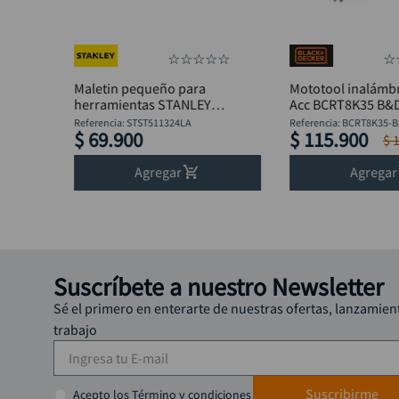
☆
☆
☆
☆
☆
☆
Maletin pequeño para
Mototool inalámbr
herramientas STANLEY
Acc BCRT8K35 B&
STST511324LA
Referencia
:
STST511324LA
Referencia
:
BCRT8K35-B
$
69
.
900
$
115
.
900
$
Agregar
Agregar
Suscríbete a nuestro Newsletter
Sé el primero en enterarte de nuestras ofertas, lanzamien
trabajo
Suscribirme
Acepto los Término y condiciones