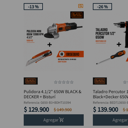
-
13 %
-
26 %
☆
☆
☆
☆
☆
☆
Pulidora 4.1/2" 650W BLACK &
Taladro Percutor 
DECKER + Bisturí
Black+Decker 65
BED713650-B3 + De
Referencia
:
G650-B3+BDHT10394
Referencia
:
BED713650-
Pala
$
129
.
900
$
139
.
900
$
149
.
900
$
Agregar
Agregar