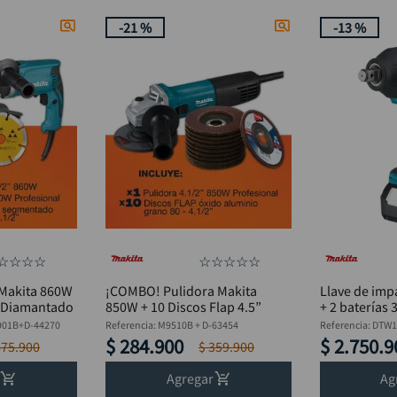
-
21 %
-
13 %
☆
☆
☆
☆
☆
☆
☆
☆
☆
Makita 860W
¡COMBO! Pulidora Makita
Llave de imp
o Diamantado
850W + 10 Discos Flap 4.5”
+ 2 baterías 
MAKITA DTW
01B+D-44270
Referencia
:
M9510B + D-63454
Referencia
:
DTW1
$
284
.
900
$
2
.
750
.
9
675
.
900
$
359
.
900
Agregar
Ag