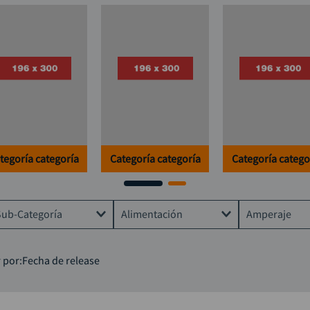
taladro inalámbrico
9
.
llave
10
.
tegoría categoría
Categoría categoría
Categoría catego
Sub-Categoría
Alimentación
Amperaje
Taladros electricos
Eléctrica
2Ah
 por
Fecha de release
Para metalmecanica
Batería
4Ah
Rotomartillos
Batería de litio
1.5 Ah