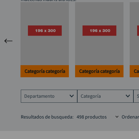
Categoría categoría
Categoría categoría
Ca
Departamento
Categoría
Herramienta electrica
Taladros
Resultados de busqueda:
498
productos
Ordenar
Accesorios para herramientas
Pulidoras
Herramientas
Compresores