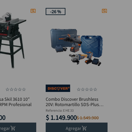
-
26 %
☆
☆
☆
☆
☆
☆
☆
☆
☆
☆
sa Skil 3610 10″
Combo Discover Brushless
RPM Profesional
20V: Rotomartillo SDS-Plus
3.0J + Pulidora 4.1/2" + 2
Referencia
:
E HE 33
Baterías 4Ah con Estuches
00
$
1
.
149
.
900
$
1
.
549
.
900
regar
Agregar