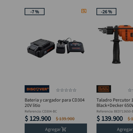
-
7 %
-
26 %
☆
☆
☆
☆
☆
☆
Bateria y cargador para CD304
Taladro Percutor 
20V litio
Black+Decker 65
BED713650-B3
Referencia
:
CD304-BC
Referencia
:
BED713650-
$
129
.
900
$
139
.
900
$
139
.
900
$
Agregar
Agregar