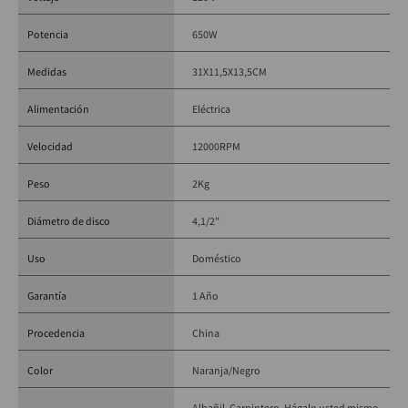
Velocidad: 11.000 RPM (aprox.)
Diámetro del disco: 4-1/2" (115 mm)
Potencia
650W
Tipo de herramienta: Pulidora / Esmeril angular
Medidas
31X11,5X13,5CM
Alimentación: Eléctrica (con cable)
Diseño: Compacto y liviano
Alimentación
Eléctrica
Uso: Corte, desbaste y pulido
Marca: BLACK+DECKER
Velocidad
12000RPM
Referencia: G650-B3
Peso
2Kg
Diámetro de disco
4,1/2"
Uso
Doméstico
Garantía
1 Año
Procedencia
China
Color
Naranja/Negro
Albañil
Carpintero
Hágalo usted mismo