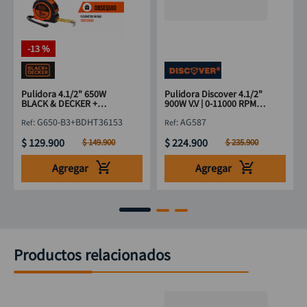
-
13 %
Pulidora 4.1/2" 650W
Pulidora Discover 4.1/2"
BLACK & DECKER +
900W V.V | 0-11000 RPM
Flexómetro 5M
AG587
:
G650-B3+BDHT36153
:
AG587
$
129
.
900
$
224
.
900
$
149
.
900
$
235
.
900
Agregar
Agregar
Productos relacionados