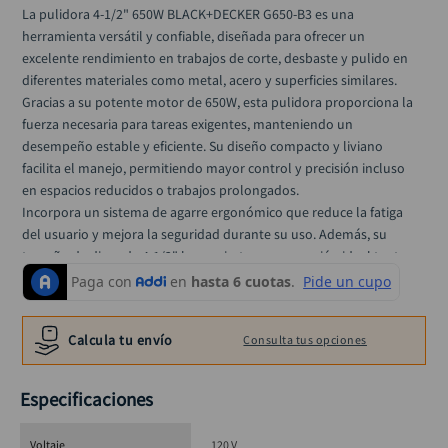
llave impacto
10
.
La pulidora 4-1/2" 650W BLACK+DECKER G650-B3 es una 
herramienta versátil y confiable, diseñada para ofrecer un 
excelente rendimiento en trabajos de corte, desbaste y pulido en 
diferentes materiales como metal, acero y superficies similares.
Gracias a su potente motor de 650W, esta pulidora proporciona la 
fuerza necesaria para tareas exigentes, manteniendo un 
desempeño estable y eficiente. Su diseño compacto y liviano 
facilita el manejo, permitiendo mayor control y precisión incluso 
en espacios reducidos o trabajos prolongados.
Incorpora un sistema de agarre ergonómico que reduce la fatiga 
del usuario y mejora la seguridad durante su uso. Además, su 
tamaño de disco de 4-1/2" la convierte en una opción ideal tanto 
para profesionales como para usuarios del hogar que buscan 
calidad y durabilidad en cada trabajo.
Es la herramienta perfecta para talleres, construcción, 
Calcula tu envío
Consulta tus opciones
mantenimiento y trabajos de metalmecánica, ofreciendo un 
balance ideal entre potencia, comodidad y precio.
Especificaciones
🔹 
Especificaciones técnicas
Potencia: 650W
Voltaje
120 V