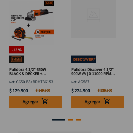
-
13 %
Pulidora 4.1/2" 650W
Pulidora Discover 4.1/2"
BLACK & DECKER +
900W V.V | 0-11000 RPM
Flexómetro 5M
AG587
:
G650-B3+BDHT36153
:
AG587
$
129
.
900
$
224
.
900
$
149
.
900
$
235
.
900
Agregar
Agregar