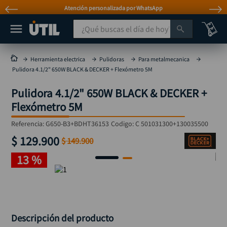
Atención personalizada por WhatsApp
¿Qué buscas el día de hoy?
TÉRMINOS MÁS BUSCADOS
Herramienta electrica
Pulidoras
Para metalmecanica
Pulidora 4.1/2" 650W BLACK & DECKER + Flexómetro 5M
taladro
1
.
Pulidora 4.1/2" 650W BLACK & DECKER +
taladros pulidoras
2
.
Flexómetro 5M
compresor
3
.
Referencia
:
G650-B3+BDHT36153
Codigo:
C 501031300+130035500
broca
4
.
$
129
.
900
$
149
.
900
sierra circular
5
.
13 %
hidrolavadora
6
.
ruteadora
7
.
mototool
8
.
taladro inalámbrico
9
.
Descripción del producto