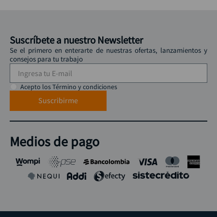
-
15 %
Maletin pequeño para
Maleta Porta
herramientas STANLEY
Herramientas Stanley
STST511324LA
con Espacio para Laptop
:
STST511324LA
:
STST515155LA
18"
$
69
.
900
$
232
.
900
$
274
.
900
Agregar
Agregar