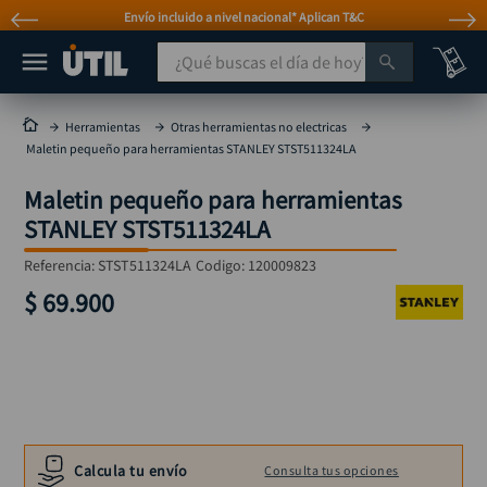
Envío incluido a nivel nacional* Aplican T&C
¿Qué buscas el día de hoy?
TÉRMINOS MÁS BUSCADOS
Herramientas
Otras herramientas no electricas
Maletin pequeño para herramientas STANLEY STST511324LA
taladro
1
.
Maletin pequeño para herramientas
taladros pulidoras
2
.
STANLEY STST511324LA
compresor
3
.
Referencia
:
STST511324LA
Codigo:
120009823
llave
4
.
$
69
.
900
sierra circular
5
.
ruteadora
6
.
broca
7
.
hidrolavadora
8
.
rueda
9
.
Calcula tu envío
Consulta tus opciones