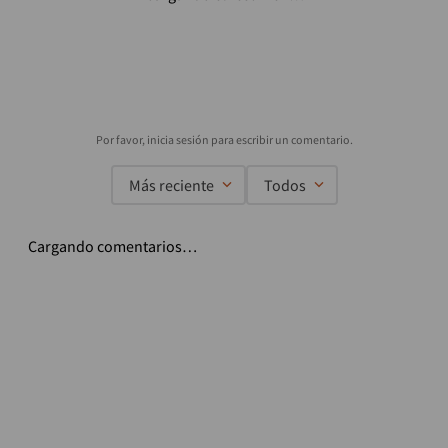
-
15 %
Maletin pequeño para
Maleta Porta
herramientas STANLEY
Herramientas Stanley
STST511324LA
con Espacio para Laptop
:
STST511324LA
:
STST515155LA
18"
$
69
.
900
$
232
.
900
$
274
.
900
Agregar
Agregar
Productos relacionados