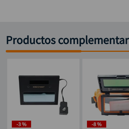
Productos complementar
-
3 %
-
8 %