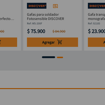
Gafas para soldador
Gafa tran
erfecto
Fotosensible DISCOVER
monografa
:
WS-200F
:
92185
$
75
.
900
$
23
.
90
900
$
84
.
900
Agregar