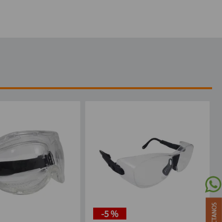
-
5 %