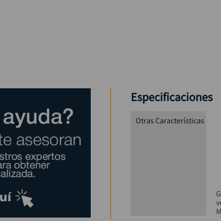
Especificaciones
Otras Características
G
v
M