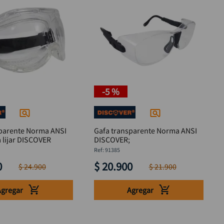
-
5 %
sparente Norma ANSI
Gafa transparente Norma ANSI
 lijar DISCOVER
DISCOVER;
:
91385
0
$
20
.
900
$
24
.
900
$
21
.
900
Agregar
Agregar