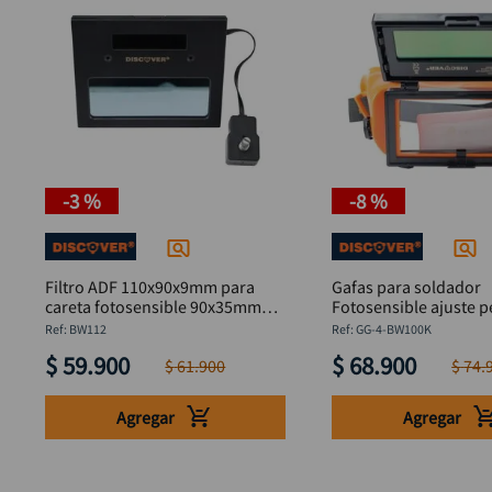
-
3 %
-
8 %
Filtro ADF 110x90x9mm para
Gafas para soldador
careta fotosensible 90x35mm
Fotosensible ajuste p
Discover
DISCOVER
:
BW112
:
GG-4-BW100K
$
59
.
900
$
68
.
900
$
61
.
900
$
74
.
Agregar
Agregar