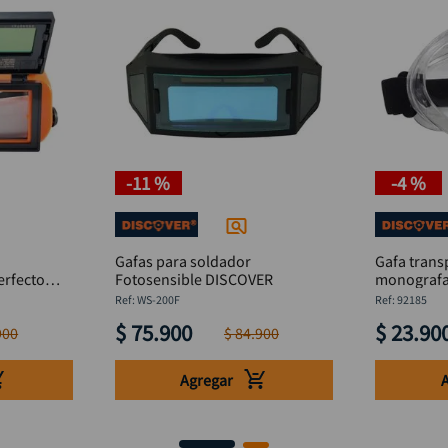
-
11 %
-
4 %
Gafas para soldador
Gafa tran
erfecto
Fotosensible DISCOVER
monografa
:
WS-200F
:
92185
$
75
.
900
$
23
.
90
900
$
84
.
900
Agregar