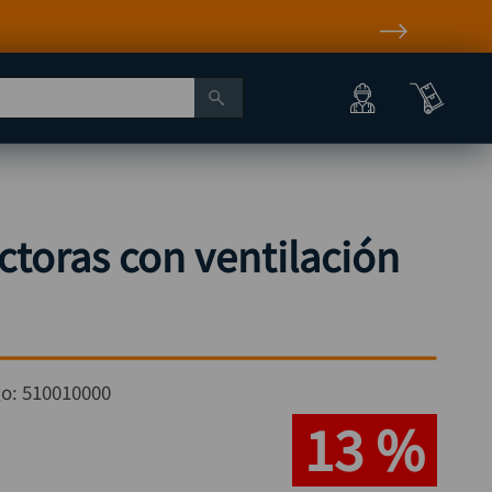
ctoras con ventilación
go:
510010000
13 %