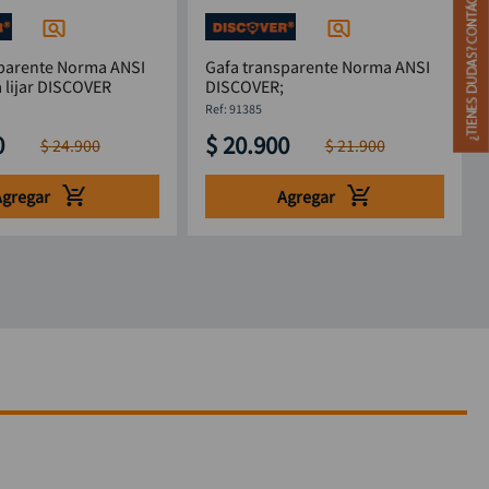
sparente Norma ANSI
Gafa transparente Norma ANSI
 lijar DISCOVER
DISCOVER;
:
91385
0
$
20
.
900
$
24
.
900
$
21
.
900
Agregar
Agregar