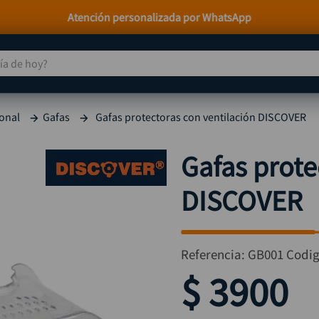
Paga a Crédito con Addi y Sistecrédito
 de hoy?
TÉRMINOS MÁS BUSCADOS
onal
Gafas
Gafas protectoras con ventilación DISCOVER
taladro
1
.
taladros pulidoras
2
.
Gafas prote
compresor
3
.
DISCOVER
llave
4
.
sierra circular
5
.
ruteadora
6
.
Referencia
:
GB001
Codi
broca
7
.
$
3900
hidrolavadora
8
.