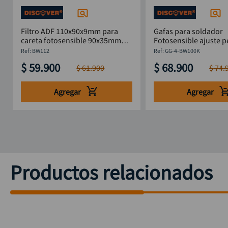
Filtro ADF 110x90x9mm para
Gafas para soldador
careta fotosensible 90x35mm
Fotosensible ajuste p
Discover
DISCOVER
:
BW112
:
GG-4-BW100K
$
59
.
900
$
68
.
900
$
61
.
900
$
74
.
Agregar
Agregar
Productos relacionados