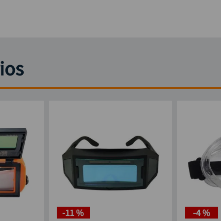
ios
-
11 %
-
4 %