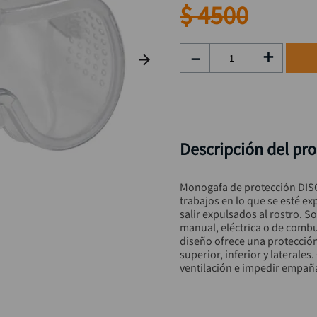
rueda
9
.
$
4500
alicate
10
.
－
＋
Descripción del pr
Monogafa de protección DISC
trabajos en lo que se esté e
salir expulsados al rostro. S
manual, eléctrica o de combus
diseño ofrece una protección
superior, inferior y laterales
ventilación e impedir empaña