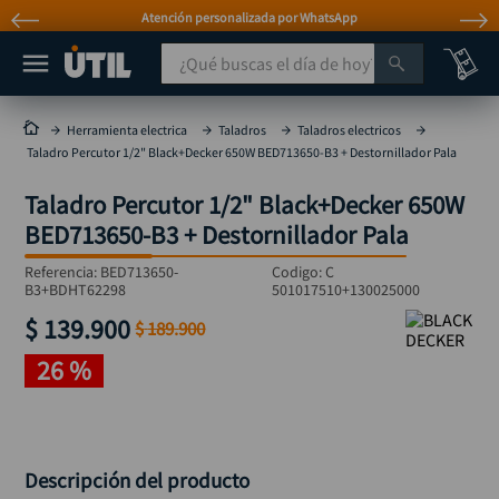
Atención personalizada por WhatsApp
¿Qué buscas el día de hoy?
TÉRMINOS MÁS BUSCADOS
Herramienta electrica
Taladros
Taladros electricos
Taladro Percutor 1/2" Black+Decker 650W BED713650-B3 + Destornillador Pala
taladro
1
.
Taladro Percutor 1/2" Black+Decker 650W
taladros pulidoras
2
.
BED713650-B3 + Destornillador Pala
compresor
3
.
Referencia
:
BED713650-
Codigo:
C
llave
4
.
B3+BDHT62298
501017510+130025000
sierra circular
5
.
$
139
.
900
$
189
.
900
ruteadora
6
.
26 %
broca
7
.
hidrolavadora
8
.
rueda
9
.
Descripción del producto