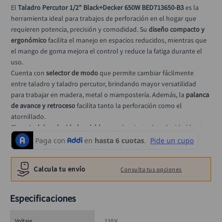
alicate
10
.
El 
Taladro Percutor 1/2" Black+Decker 650W BED713650-B3 
es la 
herramienta ideal para trabajos de perforación en el hogar que 
requieren potencia, precisión y comodidad. Su 
diseño compacto y 
ergonómico
 facilita el manejo en espacios reducidos, mientras que 
el mango de goma mejora el control y reduce la fatiga durante el 
uso.
Cuenta con 
selector de modo
 que permite cambiar fácilmente 
entre taladro y taladro percutor, brindando mayor versatilidad 
para trabajar en madera, metal o mampostería. Además, la 
palanca 
de avance y retroceso
 facilita tanto la perforación como el 
atornillado.
El 
control de velocidad variable
 permite ajustar la velocidad hasta 
3000 RPM
 según la aplicación, logrando perforaciones más 
precisas. Para trabajos continuos, incorpora 
botón de bloqueo
, 
mientras que el 
mango lateral con barra de profundidad
Calcula tu envío
Consulta tus opciones
proporciona mayor estabilidad y exactitud en cada perforación.
Como parte del portafolio de 
Black+Decker
, esta herramienta 
ofrece confiabilidad y practicidad para usuarios del hogar que 
Especificaciones
buscan rendimiento y comodidad en una sola solución.
Voltaje
110 V