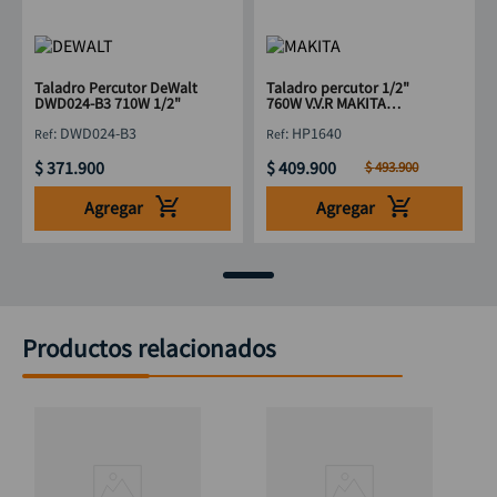
Taladro Percutor DeWalt
Taladro percutor 1/2"
DWD024-B3 710W 1/2"
760W V.V.R MAKITA
HP1640
:
DWD024-B3
:
HP1640
$
371
.
900
$
409
.
900
$
493
.
900
Agregar
Agregar
Productos relacionados