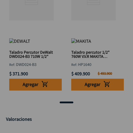
Taladro Percutor DeWalt
Taladro percutor 1/2"
DWD024-B3 710W 1/2"
760W V.V.R MAKITA
HP1640
:
DWD024-B3
:
HP1640
$
371
.
900
$
409
.
900
$
493
.
900
Agregar
Agregar
Valoraciones