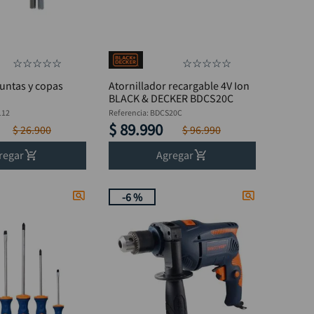
☆
☆
☆
☆
☆
☆
☆
☆
☆
☆
puntas y copas
Atornillador recargable 4V Ion
BLACK & DECKER BDCS20C
112
Referencia
:
BDCS20C
$
89
.
990
$
26
.
900
$
96
.
990
regar
Agregar
-
6 %