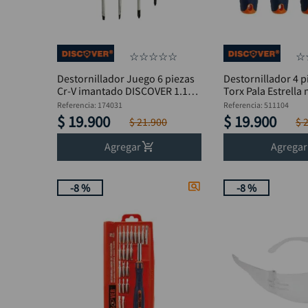
☆
☆
☆
☆
☆
☆
Destornillador Juego 6 piezas
Destornillador 4 p
Cr-V imantado DISCOVER 1.1/2
Torx Pala Estrella
a 4"
DISCOVER
Referencia
:
174031
Referencia
:
511104
$
19
.
900
$
19
.
900
$
21
.
900
$
Agregar
Agregar
-
8 %
-
8 %