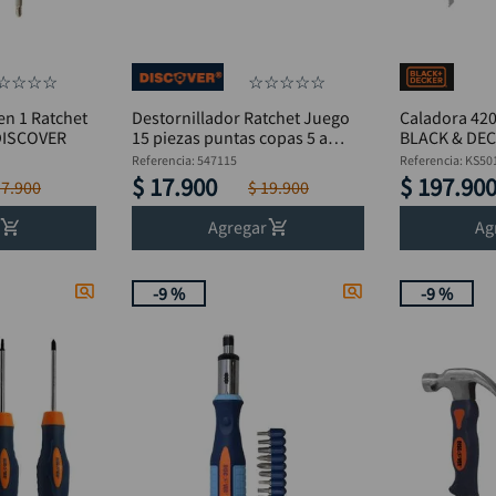
☆
☆
☆
☆
☆
☆
☆
☆
☆
en 1 Ratchet
Destornillador Ratchet Juego
Caladora 420
 DISCOVER
15 piezas puntas copas 5 a
BLACK & DE
10mm DISCOVER
Referencia
:
547115
Referencia
:
KS50
$
17
.
900
$
197
.
90
17
.
900
$
19
.
900
Agregar
Ag
-
9 %
-
9 %