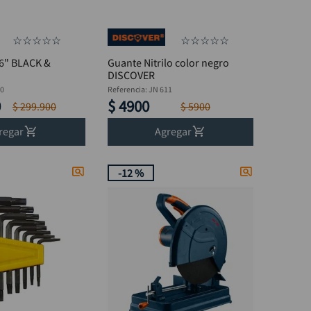
☆
☆
☆
☆
☆
☆
☆
☆
☆
☆
 6" BLACK &
Guante Nitrilo color negro
DISCOVER
0
Referencia
:
JN 611
0
$
4900
$
299
.
900
$
5900
regar
Agregar
-
12 %