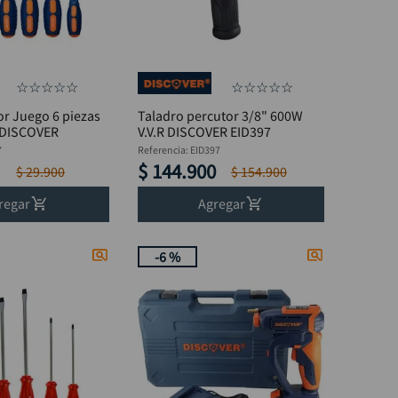
☆
☆
☆
☆
☆
☆
☆
☆
☆
☆
or Juego 6 piezas
Taladro percutor 3/8" 600W
a DISCOVER
V.V.R DISCOVER EID397
7
Referencia
:
EID397
$
144
.
900
$
29
.
900
$
154
.
900
regar
Agregar
-
6 %