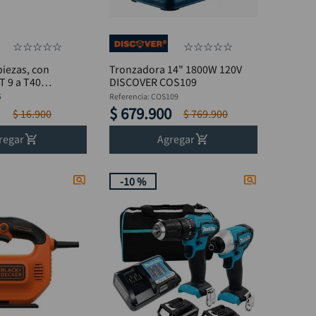
☆
☆
☆
☆
☆
☆
☆
☆
☆
☆
piezas, con
Tronzadora 14" 1800W 120V
T 9 a T40
DISCOVER COS109
5
Referencia
:
COS109
$
679
.
900
$
16
.
900
$
769
.
900
regar
Agregar
-
10 %