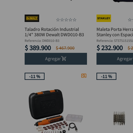
☆
☆
☆
☆
☆
☆
Taladro Rotación Industrial
Maleta Porta Herr
1/4" 380W Dewalt DWD010-B3
Stanley con Espac
Laptop 18"
Referencia
:
DWD010-B3
Referencia
:
STST515155
$
389
.
900
$
232
.
900
$
467
.
900
$
Agregar
Agregar
-
11 %
-
11 %