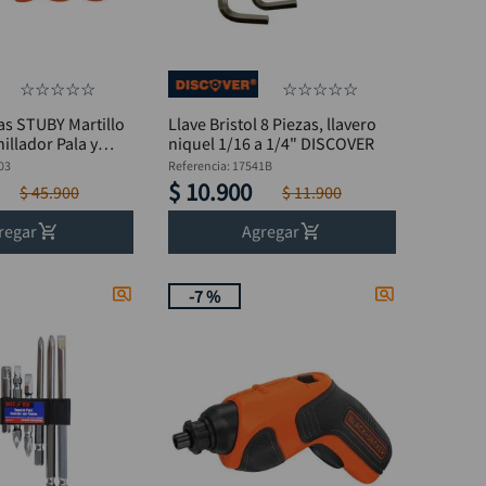
☆
☆
☆
☆
☆
☆
☆
☆
☆
☆
as STUBY Martillo
Llave Bristol 8 Piezas, llavero
illador Pala y
niquel 1/16 a 1/4" DISCOVER
 DISCOVER
03
Referencia
:
17541B
$
10
.
900
$
45
.
900
$
11
.
900
regar
Agregar
-
7 %