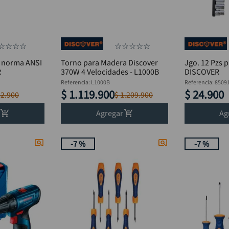
☆
☆
☆
☆
☆
☆
☆
☆
☆
e norma ANSI
Torno para Madera Discover
Jgo. 12 Pzs 
R
370W 4 Velocidades - L1000B
DISCOVER
Referencia
:
L1000B
Referencia
:
8509
$
1
.
119
.
900
$
24
.
900
12
.
900
$
1
.
209
.
900
Agregar
Ag
-
7 %
-
7 %