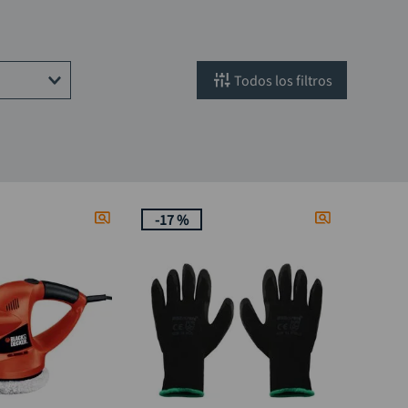
filtros
-
17 %