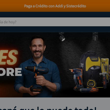
Paga a Crédito con Addi y Sistecrédito
 de hoy?
TÉRMINOS MÁS BUSCADOS
taladro
1
.
taladros pulidoras
2
.
compresor
3
.
sierra circular
4
.
ruteadora
5
.
broca
6
.
hidrolavadora
7
.
rueda
8
.