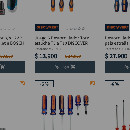
☆
☆
☆
☆
☆
☆
☆
☆
☆
or 3/8 12V 2
Juego 6 Destornillador Torx
Destornillad
aletin BOSCH
estuche T5 a T10 DISCOVER
pala estrell
Referencia
:
757106
Referencia
:
1600
$
13
.
900
$
27
.
900
599
.
900
$
14
.
900
Agregar
Ag
-
6 %
-
6 %