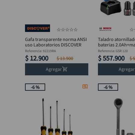
☆
☆
☆
☆
☆
☆
Gafa transparente norma ANSI
Taladro atornillad
uso Laboratorios DISCOVER
baterias 2.0Ah+m
Referencia
:
92219RA
Referencia
:
GSR 120
$
12
.
900
$
557
.
900
$
13
.
900
$
Agregar
Agregar
-
6 %
-
6 %