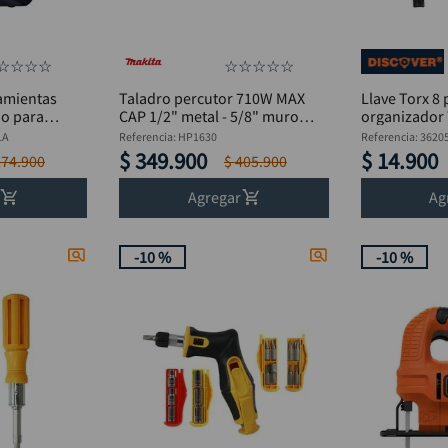
☆
☆
☆
☆
☆
☆
☆
☆
☆
amientas
Taladro percutor 710W MAX
Llave Torx 8 
io para
CAP 1/2" metal - 5/8" muro
organizador 
MAKITA
DISCOVER
LA
Referencia
:
HP1630
Referencia
:
3620
$
349
.
900
$
14
.
900
274
.
900
$
405
.
900
Agregar
Ag
-
10 %
-
10 %