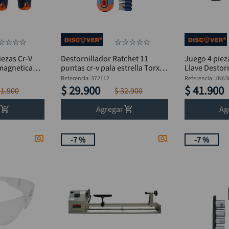
☆
☆
☆
☆
☆
☆
☆
☆
☆
iezas Cr-V
Destornillador Ratchet 11
Juego 4 piez
 magnetica
puntas cr-v pala estrella Torx
Llave Destorn
DISCOVER
Phillips
Referencia
:
372112
Referencia
:
JN63
$
29
.
900
$
41
.
900
21
.
900
$
32
.
900
Agregar
Ag
-
7 %
-
7 %