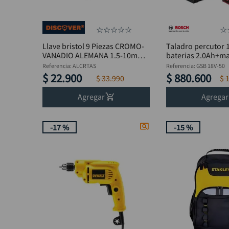
☆
☆
☆
☆
☆
☆
Llave bristol 9 Piezas CROMO-
Taladro percutor 1
VANADIO ALEMANA 1.5-10mm
baterias 2.0Ah+m
DISCOVER
Referencia
:
ALCRTAS
Referencia
:
GSB 18V-50
$
22
.
900
$
880
.
600
$
33
.
990
$
Agregar
Agregar
-
17 %
-
15 %