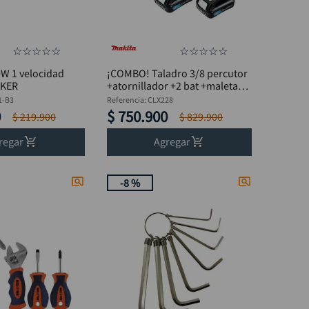
☆
☆
☆
☆
☆
☆
☆
☆
☆
☆
W 1 velocidad
¡COMBO! Taladro 3/8 percutor
CKER
+atornillador +2 bat +maleta
MAKITA CLX228
1-B3
Referencia
:
CLX228
0
$
750
.
900
$
219
.
900
$
829
.
900
regar
Agregar
-
8 %