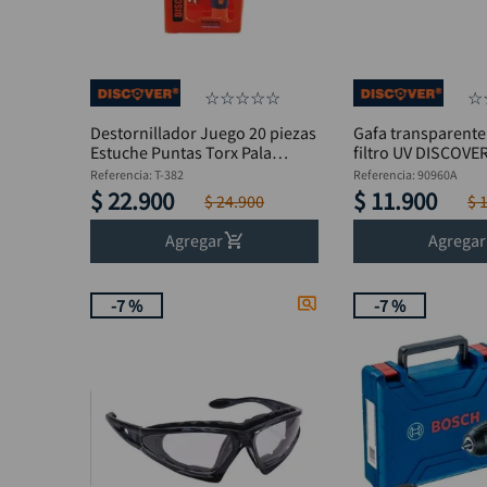
☆
☆
☆
☆
☆
☆
Destornillador Juego 20 piezas
Gafa transparent
Estuche Puntas Torx Pala
filtro UV DISCOVE
Estrella DISCOVER
Referencia
:
T-382
Referencia
:
90960A
$
22
.
900
$
11
.
900
$
24
.
900
$
Agregar
Agregar
-
7 %
-
7 %