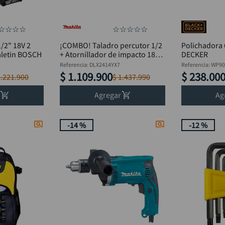
☆
☆
☆
☆
☆
☆
☆
☆
☆
/2" 18V 2
¡COMBO! Taladro percutor 1/2
Polichadora
aletin BOSCH
+ Atornillador de impacto 18V
DECKER
MAKITA DLX2414YX7
Referencia
:
DLX2414YX7
Referencia
:
WP90
$
1
.
109
.
900
$
238
.
00
1
.
221
.
900
$
1
.
437
.
990
Agregar
Ag
-
14 %
-
12 %