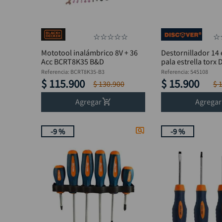
☆
☆
☆
☆
☆
☆
Mototool inalámbrico 8V + 36
Destornillador 14 
Acc BCRT8K35 B&D
pala estrella torx
Referencia
:
BCRT8K35-B3
Referencia
:
545108
$
115
.
900
$
15
.
900
$
130
.
900
$
Agregar
Agregar
-
9 %
-
9 %