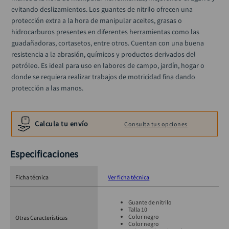
alicate
10
.
evitando deslizamientos. Los guantes de nitrilo ofrecen una 
protección extra a la hora de manipular aceites, grasas o 
hidrocarburos presentes en diferentes herramientas como las 
guadañadoras, cortasetos, entre otros. Cuentan con una buena 
resistencia a la abrasión, químicos y productos derivados del 
petróleo. Es ideal para uso en labores de campo, jardín, hogar o 
donde se requiera realizar trabajos de motricidad fina dando 
protección a las manos.
Calcula tu envío
Consulta tus opciones
Especificaciones
Ficha técnica
Ver ficha técnica
Guante de nitrilo
Talla 10
Color negro
Otras Características
Color negro