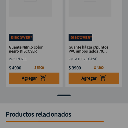
Guante Nitrilo color
Guante hilaza c/puntos
negro DISCOVER
PVC ambos lados 70
grms DISCOVER
:
JN 611
:
A1002CX-PVC
$
4900
$
3900
$
5900
$
4500
Agregar
Agregar
Productos relacionados