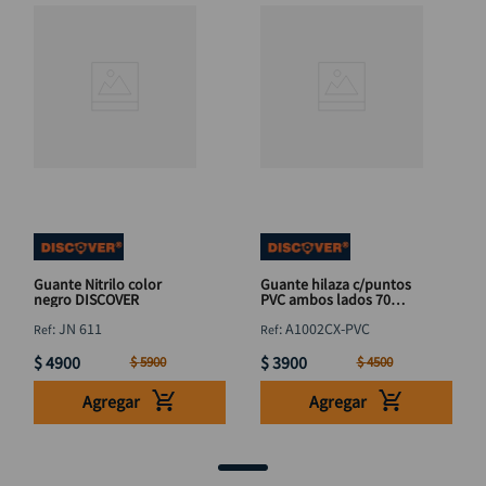
Guante Nitrilo color
Guante hilaza c/puntos
negro DISCOVER
PVC ambos lados 70
grms DISCOVER
:
JN 611
:
A1002CX-PVC
$
4900
$
3900
$
5900
$
4500
Agregar
Agregar