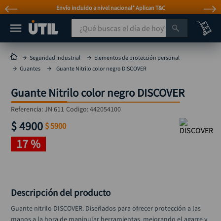
Envío incluido a nivel nacional* Aplican T&C
¿Qué buscas el día de hoy?
TÉRMINOS MÁS BUSCADOS
Seguridad Industrial
Elementos de protección personal
Guantes
Guante Nitrilo color negro DISCOVER
taladro
1
.
taladros pulidoras
2
.
Guante Nitrilo color negro DISCOVER
compresor
3
.
Referencia
:
JN 611
Codigo:
442054100
llave
$
4900
4
.
$
5900
sierra circular
17 %
5
.
ruteadora
6
.
broca
7
.
Descripción del producto
hidrolavadora
8
.
Guante nitrilo DISCOVER. Diseñados para ofrecer protección a las 
rueda
9
.
manos a la hora de manipular herramientas, mejorando el agarre y 