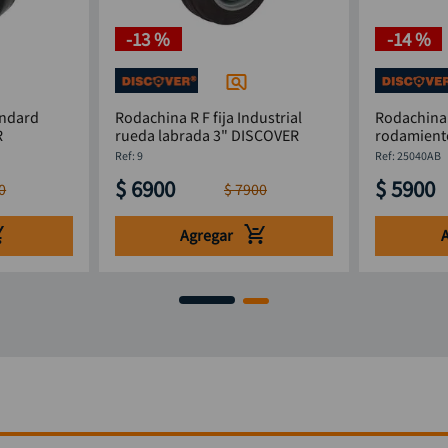
-
13 %
-
14 %
andard
Rodachina R F fija Industrial
Rodachina 
R
rueda labrada 3" DISCOVER
rodamient
DISCOVER
:
9
:
25040AB
$
6900
$
5900
0
$
7900
Agregar