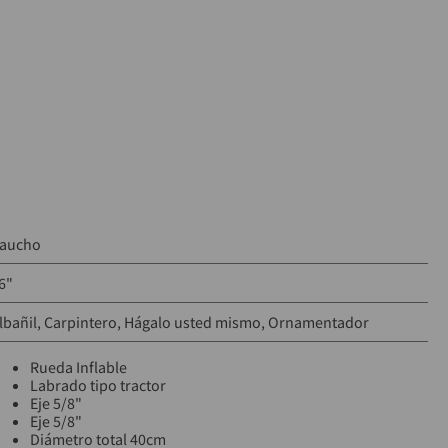
aucho
6"
lbañil
Carpintero
Hágalo usted mismo
Ornamentador
Rueda Inflable
Labrado tipo tractor
Eje 5/8"
Eje 5/8"
Diámetro total 40cm