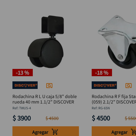
-
13 %
-
18 %
Rodachina R L U caja 5/8" doble
Rodachina R F fija St
rueda 40 mm 1.1/2" DISCOVER
(059) 2.1/2" DISCOVE
:
TWU5-4
:
RG-65N
$
3900
$
4500
$
4500
$
550
Agregar
Agregar