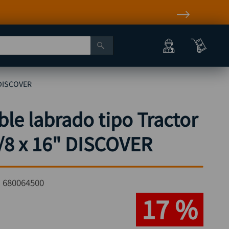
" DISCOVER
ble labrado tipo Tractor
5/8 x 16" DISCOVER
:
680064500
17 %