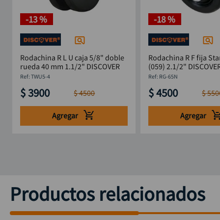
-
13 %
-
18 %
Rodachina R L U caja 5/8" doble
Rodachina R F fija St
rueda 40 mm 1.1/2" DISCOVER
(059) 2.1/2" DISCOVE
:
TWU5-4
:
RG-65N
$
3900
$
4500
$
4500
$
550
Agregar
Agregar
Productos relacionados