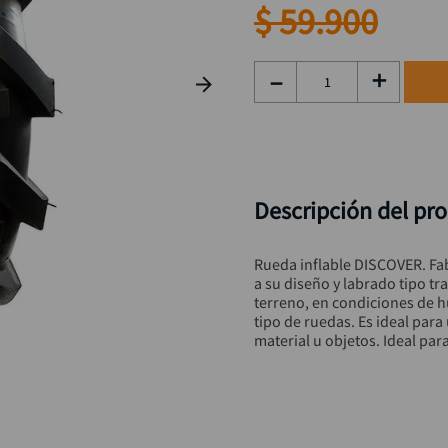
taladro inalámbrico
9
.
$
59
.
900
llave
10
.
－
＋
Descripción del pr
Rueda inflable DISCOVER. Fabr
a su diseño y labrado tipo tra
terreno, en condiciones de h
tipo de ruedas. Es ideal para
material u objetos. Ideal par