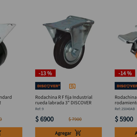
-
13 %
-
14 %
andard
Rodachina R F fija Industrial
Rodachina 
R
rueda labrada 3" DISCOVER
rodamient
DISCOVER
:
9
:
25040AB
$
6900
$
5900
0
$
7900
Agregar