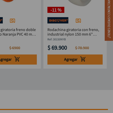
-
11 %
giratoria freno doble
Rodachina giratoria con freno,
o Naranja PVC 40 mm
industrial nylon 150 mm 6"
DISCOVER
:
30150NYB
$
69
.
900
$
6900
$
78
.
900
Agregar
Agregar