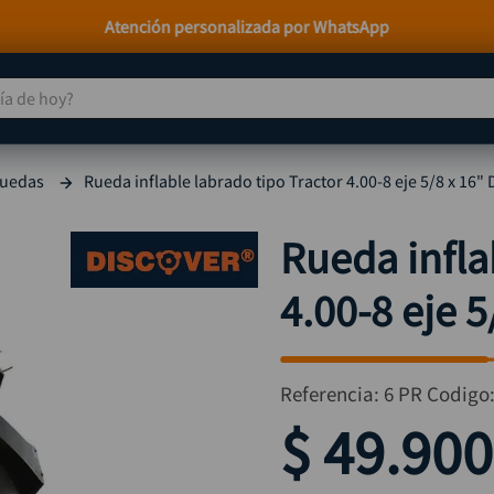
Paga a Crédito con Addi y Sistecrédito
 de hoy?
TÉRMINOS MÁS BUSCADOS
ruedas
Rueda inflable labrado tipo Tractor 4.00-8 eje 5/8 x 16
taladro
1
.
taladros pulidoras
2
.
Rueda infla
compresor
3
.
4.00-8 eje 
sierra circular
4
.
ruteadora
5
.
broca
6
.
Referencia
:
6 PR
Codigo
hidrolavadora
7
.
$
49
.
900
rueda
8
.