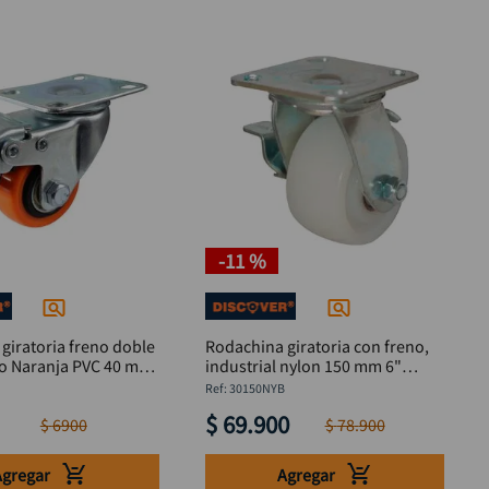
-
11 %
giratoria freno doble
Rodachina giratoria con freno,
o Naranja PVC 40 mm
industrial nylon 150 mm 6"
DISCOVER
:
30150NYB
$
69
.
900
$
6900
$
78
.
900
Agregar
Agregar