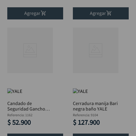
Agregar
Agregar
Candado de
Cerradura manija Bari
Seguridad Gancho
negra baño YALE
Nylon 38mm Rojo
Referencia
:
1162
Referencia
:
9104
YALE Dieléctrico
$
52
.
900
$
127
.
900
Industrial