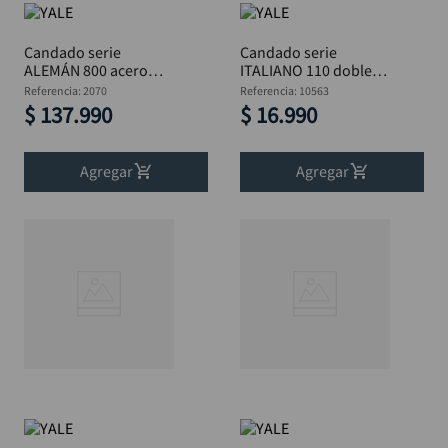
Candado serie
Candado serie
ALEMÁN 800 acero
ITALIANO 110 doble
endurecido PLUS 66
bloqueo 20 mm BL
Referencia
:
2070
Referencia
:
10563
mm YALE
YALE
$
137
.
990
$
16
.
990
Agregar
Agregar