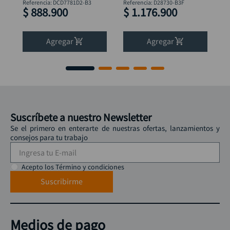
Brushless DeWalt
D28730 + Pulidora
Referencia
:
DCD7781D2-B3
Referencia
:
D28730-B3F
$
888
.
900
$
1
.
176
.
900
DCD7781D2-B3
4.1/2" DWE750-B3
DeWalt
Agregar
Agregar
Suscríbete a nuestro Newsletter
Se el primero en enterarte de nuestras ofertas, lanzamientos y
consejos para tu trabajo
Acepto los Término y condiciones
Suscribirme
Medios de pago