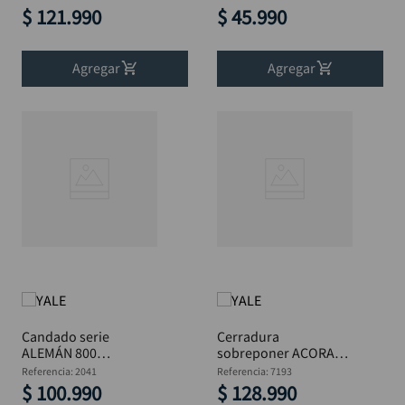
YALE
$
121
.
990
$
45
.
990
Agregar
Agregar
Candado serie
Cerradura
ALEMÁN 800
sobreponer ACORAZ
intemperie 50 mm
107S I doble pasador
Referencia
:
2041
Referencia
:
7193
YALE
YALE
$
100
.
990
$
128
.
990