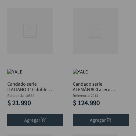
Candado serie
Candado serie
ITALIANO 110 doble
ALEMÁN 800 acero
bloqueo 25 mm BL
endurecido 70 mm BL
Referencia
:
10564
Referencia
:
2013
YALE
YALE
$
21
.
990
$
124
.
990
Agregar
Agregar