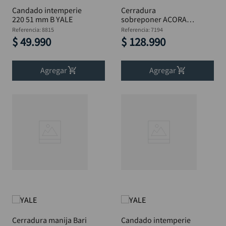
Candado intemperie
Cerradura
220 51 mm B YALE
sobreponer ACORAZ
107S D doble pasador
Referencia
:
8815
Referencia
:
7194
YALE
$
49
.
990
$
128
.
990
Agregar
Agregar
Cerradura manija Bari
Candado intemperie