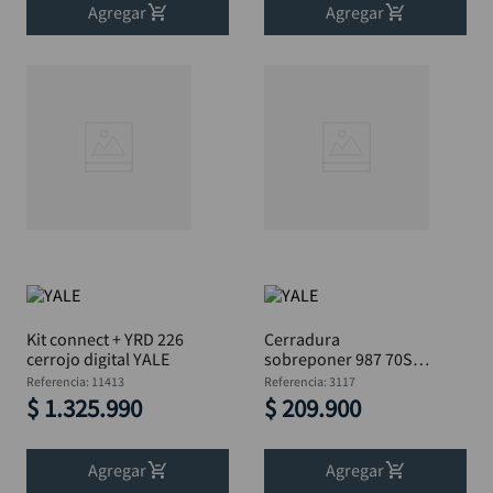
Agregar
Agregar
Kit connect + YRD 226
Cerradura
cerrojo digital YALE
sobreponer 987 70S I
PLUS SN llave c/pin
Referencia
:
11413
Referencia
:
3117
YALE
$
1
.
325
.
990
$
209
.
900
Agregar
Agregar