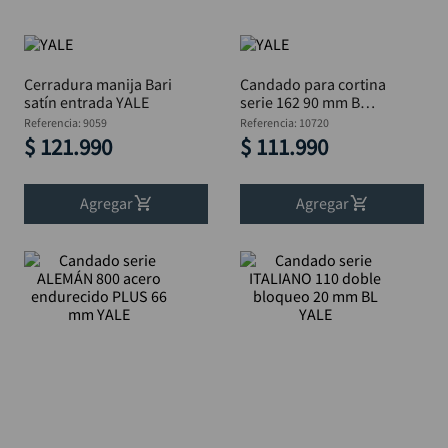
llave impacto
10
.
Cerradura manija Bari
Candado para cortina
satín entrada YALE
serie 162 90 mm B
YALE
Referencia
:
9059
Referencia
:
10720
$
121
.
990
$
111
.
990
Agregar
Agregar