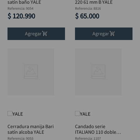
satín baño YALE
220 61 mm B YALE
Referencia
:
9054
Referencia
:
8816
$
120
.
990
$
65
.
000
Agregar
Agregar
Cerradura manija Bari
Candado serie
satín alcoba YALE
ITALIANO 110 doble
bloqueo 40 mm BL
Referencia
:
9055
Referencia
:
1107