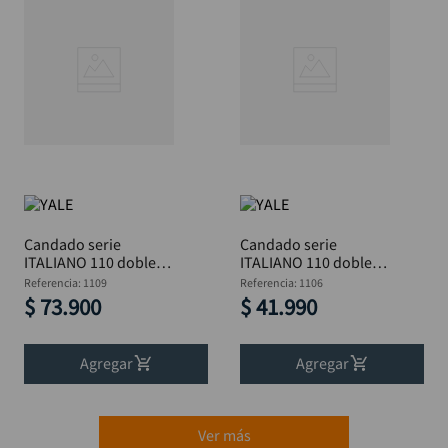
Candado serie
Candado serie
ITALIANO 110 doble
ITALIANO 110 doble
bloqueo 60 mm BL
bloqueo 30 mm BL
Referencia
:
1109
Referencia
:
1106
YALE
YALE
$
73
.
900
$
41
.
990
Agregar
Agregar
Ver más