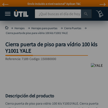
Envío incluido a nivel nacional* Aplican T&C
¿Qué buscas el día de hoy?
TÉRMINOS MÁS BUSCADOS
Herrajes
Herrajes para puertas
Cierra Puertas
Cierra puerta de piso para vídrio 100 kls Y1001 YALE
taladro
1
.
Cierra puerta de piso para vídrio 100 kls
taladros pulidoras
2
.
Y1001 YALE
compresor
3
.
Referencia
:
7189
Codigo:
150080000
sierra circular
4
.
ruteadora
5
.
broca
6
.
hidrolavadora
7
.
rueda
8
.
Descripción del producto
taladro inalámbrico
9
.
Cierra puerta de piso para vidrio 100 kls Y1001YALE. Cierra puerta 