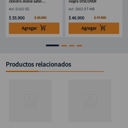
cilindro doble satín
negro DISCOVER
DISCOVER
:
D102-SS
:
3802-ET-MB
$
35
.
900
$
46
.
900
$
36
.
900
$
47
.
900
Agregar
Agregar
Productos relacionados