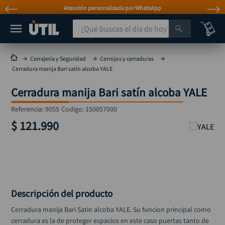
Atención personalizada por WhatsApp
¿Qué buscas el día de hoy?
TÉRMINOS MÁS BUSCADOS
Cerrajería y Seguridad
Cerrojos y cerraduras
Cerradura manija Bari satín alcoba YALE
taladro
1
.
Cerradura manija Bari satín alcoba YALE
taladros pulidoras
2
.
compresor
3
.
Referencia
:
9055
Codigo:
150057000
$
121
.
990
llave
4
.
combo
5
.
ruteadora
6
.
sierra circular
7
.
Descripción del producto
broca
8
.
Cerradura manija Bari Satin alcoba YALE. Su funcion principal como 
hidrolavadora
9
.
cerradura es la de proteger espacios en este caso puertas tanto de 