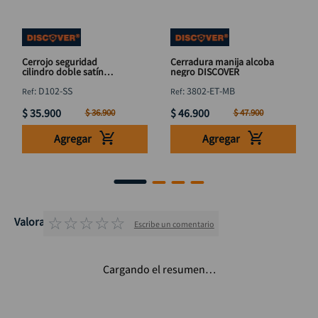
Cerrojo seguridad
Cerradura manija alcoba
cilindro doble satín
negro DISCOVER
DISCOVER
:
D102-SS
:
3802-ET-MB
$
35
.
900
$
46
.
900
$
36
.
900
$
47
.
900
Agregar
Agregar
☆
☆
☆
☆
☆
Valoraciones
Escribe un comentario
Cargando el resumen…