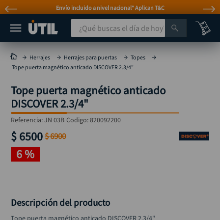
Envío incluido a nivel nacional* Aplican T&C
¿Qué buscas el día de hoy?
TÉRMINOS MÁS BUSCADOS
Herrajes
Herrajes para puertas
Topes
Tope puerta magnético anticado DISCOVER 2.3/4"
taladro
1
.
Tope puerta magnético anticado
taladros pulidoras
2
.
DISCOVER 2.3/4"
compresor
3
.
Referencia
:
JN 03B
Codigo:
820092200
llave
4
.
$
6500
$
6900
sierra circular
5
.
6 %
ruteadora
6
.
broca
7
.
hidrolavadora
8
.
Descripción del producto
rueda
9
.
Tope puerta magnético anticado DISCOVER 2.3/4"