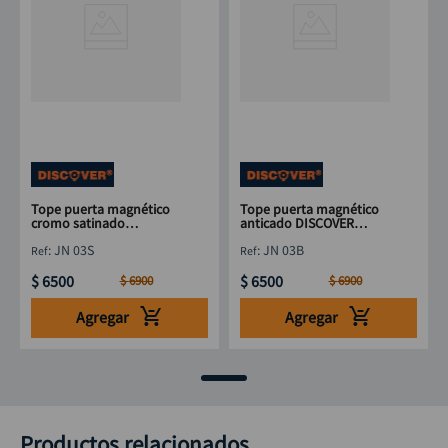
Tope puerta magnético
Tope puerta magnético
cromo satinado
anticado DISCOVER
DISCOVER 2.3/4"
2.3/4"
:
JN 03S
:
JN 03B
$
6500
$
6500
$
6900
$
6900
Agregar
Agregar
Productos relacionados