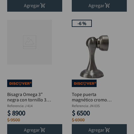
Agregar
Agregar
-
6 %
Bisagra Omega 3"
Tope puerta
negra con tornillo 3
magnético cromo
unidades DISCOVER
satinado DISCOVER
Referencia
:
J 414
Referencia
:
JN 03S
2.3/4"
$
8900
$
6500
$
9500
$
6900
Agregar
Agregar