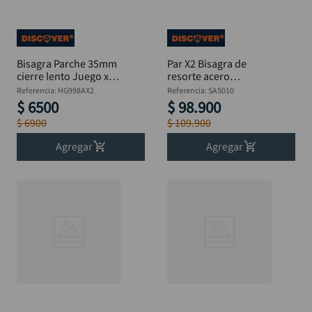
Bisagra Parche 35mm
Par X2 Bisagra de
cierre lento Juego x2
resorte acero
DISCOVER
inoxidable cierre
Referencia
:
HG998AX2
Referencia
:
SAS010
lento 5" x 3"
$
6500
$
98
.
900
DISCOVER
$
6900
$
109
.
900
Agregar
Agregar