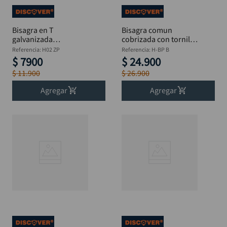
Bisagra en T
Bisagra comun
galvanizada
cobrizada con tornillo
6"x1.4mm" DISCOVER
2" DISCOVER Paquete
Referencia
:
H02 ZP
Referencia
:
H-BP B
x12
$
7900
$
24
.
900
$
11
.
900
$
26
.
900
Agregar
Agregar