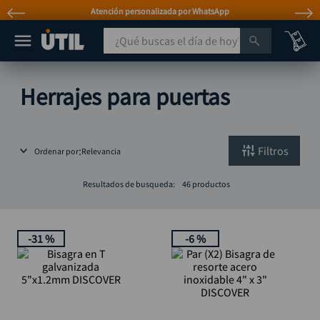
Atención personalizada por WhatsApp
¿Qué buscas el día de hoy?
TÉRMINOS MÁS BUSCADOS
Herrajes para puertas
taladro
1
.
taladros pulidoras
2
.
Filtros
Ordenar por
Relevancia
compresor
3
.
llave
4
.
Resultados de busqueda:
46
productos
sierra circular
5
.
ruteadora
6
.
-
31 %
-
6 %
broca
7
.
hidrolavadora
8
.
rueda
9
.