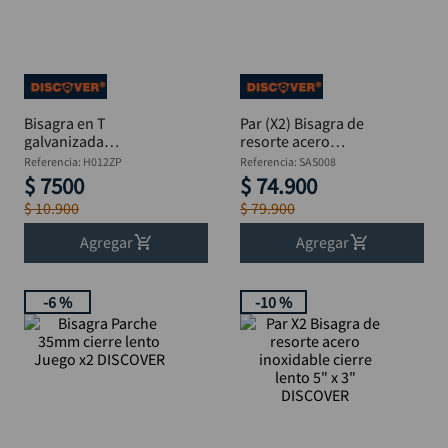
alicate
10
.
Bisagra en T
Par (X2) Bisagra de
galvanizada
resorte acero
5"x1.2mm DISCOVER
inoxidable 4" x 3"
Referencia
:
H012ZP
Referencia
:
SAS008
DISCOVER
$
7500
$
74
.
900
$
10
.
900
$
79
.
900
Agregar
Agregar
-
6 %
-
10 %