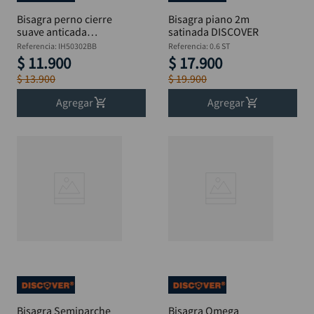
Bisagra perno cierre
Bisagra piano 2m
suave anticada
satinada DISCOVER
2.5mmX 3 X 3"
Referencia
:
IH50302BB
Referencia
:
0.6 ST
DISCOVER
$
11
.
900
$
17
.
900
$
13
.
900
$
19
.
900
Agregar
Agregar
Bisagra Semiparche
Bisagra Omega