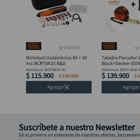
☆
☆
☆
☆
☆
☆
Mototool inalámbrico 8V + 36
Taladro Percutor 
Acc BCRT8K35 B&D
Black+Decker 65
BED713650-B3 + F
Referencia
:
BCRT8K35-B3
Referencia
:
BED713650-
$
115
.
900
$
139
.
900
$
130
.
900
$
Agregar
Agregar
Suscríbete a nuestro Newsletter
Sé el primero en enterarte de nuestras ofertas, lanzamien