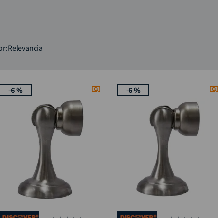
rueda
9
.
alicate
10
.
or
Relevancia
-
6 %
-
6 %