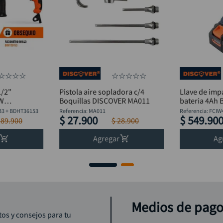
☆
☆
☆
☆
☆
☆
☆
☆
☆
1/2"
Pistola aire sopladora c/4
Llave de imp
0W
Boquillas DISCOVER MA011
bateria 4Ah 
lexómetro
Discover
B3 + BDHT36153
Referencia
:
MA011
Referencia
:
FCIW
$
27
.
900
$
549
.
90
189
.
900
$
28
.
900
Agregar
Ag
Medios de pag
tos y consejos para tu