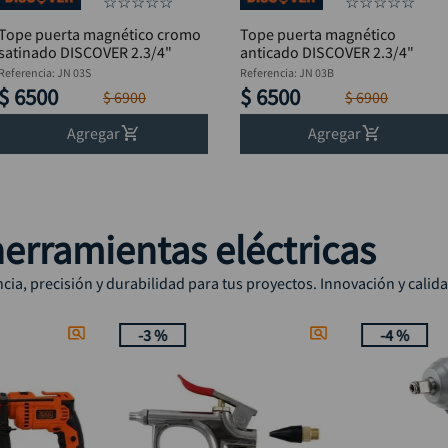
☆
☆
☆
☆
☆
☆
☆
☆
☆
☆
Tope puerta magnético cromo
Tope puerta magnético
satinado DISCOVER 2.3/4"
anticado DISCOVER 2.3/4"
Referencia
:
JN 03S
Referencia
:
JN 03B
$
6500
$
6500
$
6900
$
6900
Agregar
Agregar
erramientas eléctricas
ia, precisión y durabilidad para tus proyectos. Innovación y calid
-
3 %
-
4 %