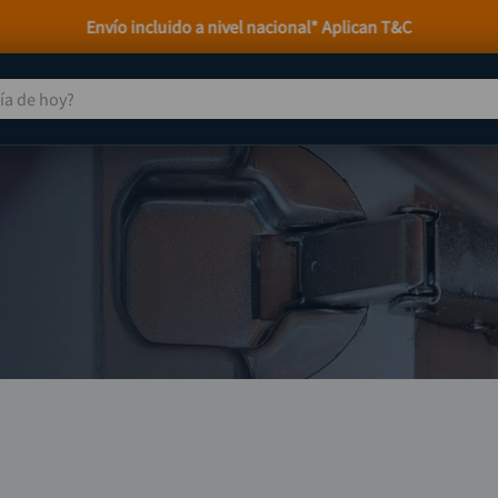
Envío incluido a nivel nacional* Aplican T&C
 de hoy?
TÉRMINOS MÁS BUSCADOS
taladro
1
.
taladros pulidoras
2
.
compresor
3
.
llave
4
.
sierra circular
5
.
ruteadora
6
.
broca
7
.
hidrolavadora
8
.