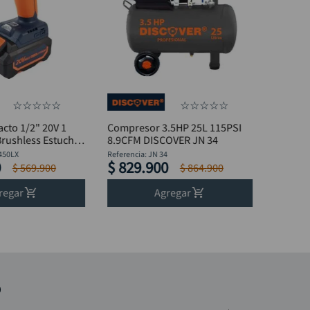
☆
☆
☆
☆
☆
☆
☆
☆
☆
☆
acto 1/2" 20V 1
Compresor 3.5HP 25L 115PSI
Brushless Estuche
8.9CFM DISCOVER JN 34
450LX
Referencia
:
JN 34
0
$
829
.
900
$
569
.
900
$
864
.
900
regar
Agregar
o