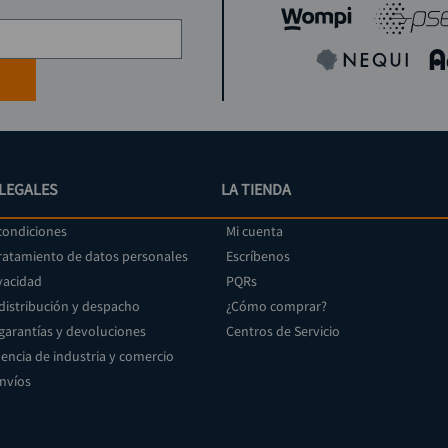
LEGALES
LA TIENDA
condiciones
Mi cuenta
tratamiento de datos personales
Escríbenos
vacidad
PQRs
 distribución y despacho
¿Cómo comprar?
 garantías y devoluciones
Centros de Servicio
encia de industria y comercio
envíos