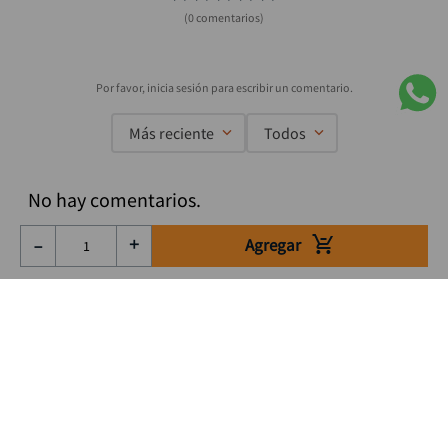
(0 comentarios)
Más reciente
Todos
No hay comentarios.
Agregar
－
＋
Suscríbete a nuestro Newsletter
Se el primero en enterarte de nuestras ofertas, lanzamientos y
consejos para tu trabajo