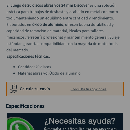
alicate
10
.
El 
Juego de 20 discos abrasivos 24 mm Discover
 es una solución 
práctica para trabajos de desbaste y acabado en metal con moto 
tool, manteniendo un equilibrio entre cantidad y rendimiento.
Elaborados en 
óxido de aluminio
, ofrecen buena durabilidad y 
capacidad de remoción de material, ideales para talleres 
mecánicos, ferretería profesional y mantenimiento general. Su eje 
estándar garantiza compatibilidad con la mayoría de moto tools 
del mercado.
Especificaciones técnicas:
Cantidad: 20 discos
Material abrasivo: Óxido de aluminio
Diámetro del disco: 24 mm
Diámetro del eje: 2 mm
Calcula tu envío
Consulta tus opciones
Aplicación: Desbaste y limpieza
Uso: Moto tool
Especificaciones