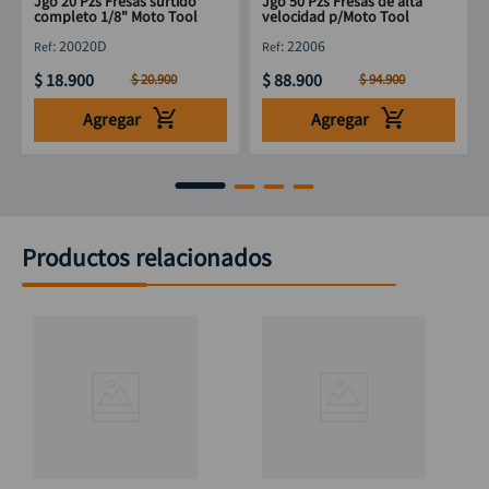
Jgo 20 Pzs Fresas surtido
Jgo 50 Pzs Fresas de alta
completo 1/8" Moto Tool
velocidad p/Moto Tool
:
20020D
:
22006
$
18
.
900
$
88
.
900
$
20
.
900
$
94
.
900
Agregar
Agregar
Productos relacionados