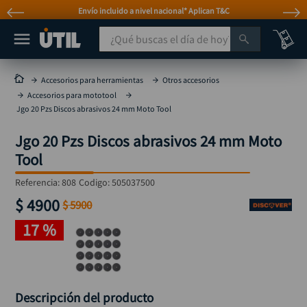
Envío incluido a nivel nacional* Aplican T&C
¿Qué buscas el día de hoy?
TÉRMINOS MÁS BUSCADOS
Accesorios para herramientas
Otros accesorios
Accesorios para mototool
taladro
1
.
Jgo 20 Pzs Discos abrasivos 24 mm Moto Tool
taladros pulidoras
2
.
Jgo 20 Pzs Discos abrasivos 24 mm Moto
compresor
3
.
Tool
llave
4
.
Referencia
:
808
Codigo:
505037500
sierra circular
5
.
$
4900
$
5900
ruteadora
6
.
17 %
broca
7
.
hidrolavadora
8
.
rueda
9
.
Descripción del producto