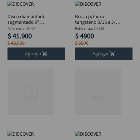
Disco diamantado
Broca p/muro
segmentado 9"
tungsteno 3/16 a 3/8"
DISCOVER 2.4x7x22
Jg 4 Pz
Referencia
:
JN 404
Referencia
:
JN 388
$
41
.
900
$
4900
$
43
.
900
$
5500
Agregar
Agregar