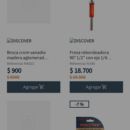
Broca crom vanadio
Fresa rebordeadora
madera aglomerada
90° 1/2" con eje 1/4"
DISCOVER 7/8"
DISCOVER
Referencia
:
MAD22
Referencia
:
N 080
$
900
$
18
.
700
$
5900
$
19
.
900
Agregar
Agregar
-
7 %