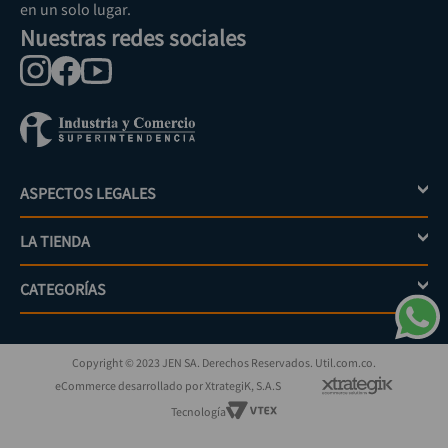
en un solo lugar.
Nuestras redes sociales
ASPECTOS LEGALES
+
LA TIENDA
+
Política de tratamiento de datos personales
Aviso de privacidad
CATEGORÍAS
+
Mi cuenta
Términos y condiciones
Escríbenos
Políticas de distribución y despacho
Jardinería
PQRs
Políticas de devolución
Copyright © 2023 JEN SA. Derechos Reservados. Util.com.co.
Eléctricos
¿Cómo comprar?
Políticas de garantías y devoluciones
eCommerce desarrollado por XtrategiK, S.A.S
Iluminación
Superintendencia de industria y comercio
Tecnología
Herramientas
Automotriz