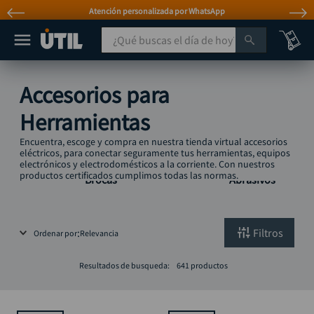
Atención personalizada por WhatsApp
¿Qué buscas el día de hoy?
TÉRMINOS MÁS BUSCADOS
Accesorios para
taladro
1
.
Herramientas
taladros pulidoras
2
.
Accesorios
Encuentra, escoge y compra en nuestra tienda virtual accesorios
compresor
3
.
Accesorios
para
eléctricos, para conectar seguramente tus herramientas, equipos
electrónicos y electrodomésticos a la corriente. Con nuestros
para
Discos
mototool
productos certificados cumplimos todas las normas.
4
.
Brocas
Abrasivos
broca
5
.
sierra circular
6
.
Filtros
Ordenar por
Relevancia
llave impacto
7
.
Resultados de busqueda:
641
productos
hidrolavadora
8
.
alicate
9
.