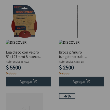
Lija disco con velcro
Broca p/muro
5" (127mm) 8 huecos,
tungsteno trab
P 150 x 5 unidades
pesado DISCOVER 1/8
Referencia
:
85-622
Referencia
:
J 585-18
DISCOVER
x 6"
$
5500
$
2500
$
5900
$
2900
Agregar
Agregar
-
6 %