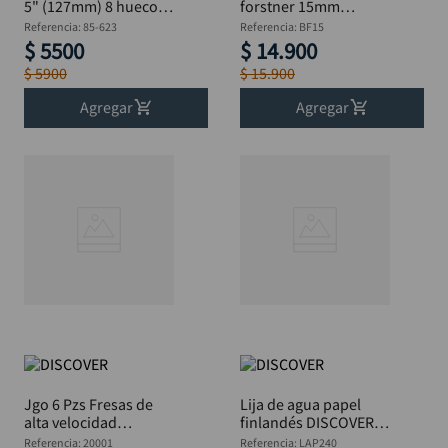
5" (127mm) 8 huecos,
forstner 15mm
P 180 x 5 unidades
DISCOVER
Referencia
:
85-623
Referencia
:
BF15
DISCOVER
$
5500
$
14
.
900
$
5900
$
15
.
900
Agregar
Agregar
Jgo 6 Pzs Fresas de
Lija de agua papel
alta velocidad
finlandés DISCOVER
MotoTool 1/8"
grano 240
Referencia
:
20001
Referencia
:
LAP240