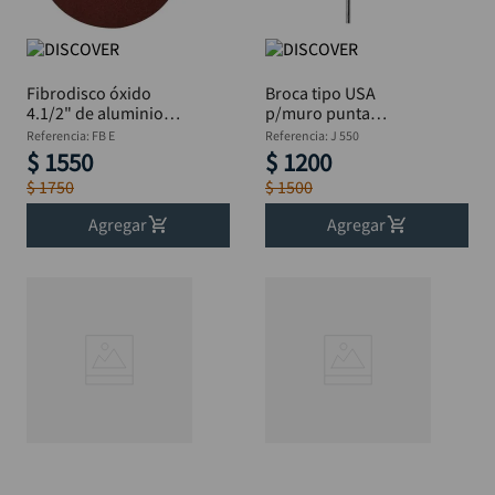
Fibrodisco óxido
Broca tipo USA
4.1/2" de aluminio
p/muro punta
grano 80 DISCOVER
tungsteno 1/8 X 3 "
Referencia
:
FB E
Referencia
:
J 550
$
1550
$
1200
$
1750
$
1500
Agregar
Agregar