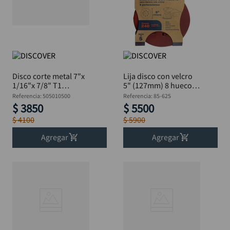
Disco corte metal 7"x
Lija disco con velcro
1/16"x 7/8" T1
5" (127mm) 8 huecos,
DISCOVER
P 240 x 5 unidades
Referencia
:
505010500
Referencia
:
85-625
DISCOVER
$
3850
$
5500
$
4100
$
5900
Agregar
Agregar