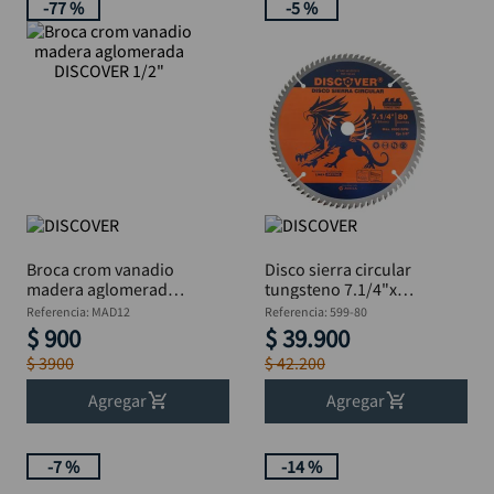
-
77 %
-
5 %
taladro inalámbrico
10
.
Broca crom vanadio
Disco sierra circular
madera aglomerada
tungsteno 7.1/4"x
DISCOVER 1/2"
5/8" 80T DISCOVER
Referencia
:
MAD12
Referencia
:
599-80
$
900
$
39
.
900
$
3900
$
42
.
200
Agregar
Agregar
-
7 %
-
14 %