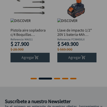
Pistola aire sopladora
Llave de impacto 1/2"
c/4 Boquillas
20V 1 bateria 4Ah
DISCOVER MA011
Brushless Estuche
Referencia
:
MA011
Referencia
:
FCIW450LX
$
27
.
900
$
549
.
900
Discover
$
28
.
900
$
569
.
900
Agregar
Agregar
Suscríbete a nuestro Newsletter
Se el primero en enterarte de nuestras ofertas, lanzamientos y