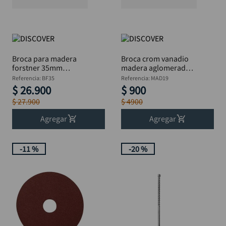
Broca para madera
Broca crom vanadio
forstner 35mm
madera aglomerada
DISCOVER
DISCOVER 3/4"
Referencia
:
BF35
Referencia
:
MAD19
$
26
.
900
$
900
$
27
.
900
$
4900
Agregar
Agregar
-
11 %
-
20 %