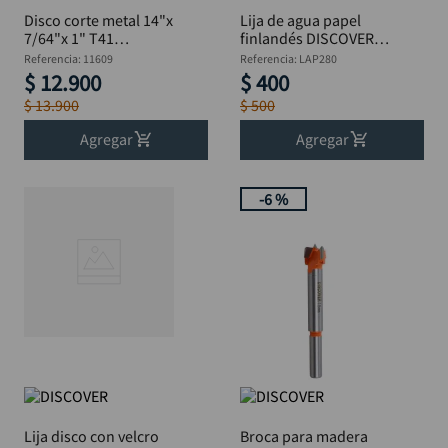
Disco corte metal 14"x
Lija de agua papel
7/64"x 1" T41
finlandés DISCOVER
DISCOVER
grano 280
Referencia
:
11609
Referencia
:
LAP280
$
12
.
900
$
400
$
13
.
900
$
500
Agregar
Agregar
-
6 %
Lija disco con velcro
Broca para madera