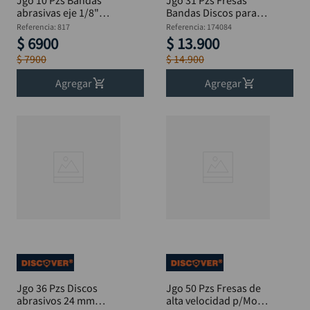
Jgo 10 Pzs Bandas
Jgo 31 Pzs Fresas
abrasivas eje 1/8"
Bandas Discos para
8x13mm Moto Tool
Mototool DISCOVER
Referencia
:
817
Referencia
:
174084
$
6900
$
13
.
900
$
7900
$
14
.
900
Agregar
Agregar
Jgo 36 Pzs Discos
Jgo 50 Pzs Fresas de
abrasivos 24 mm
alta velocidad p/Moto