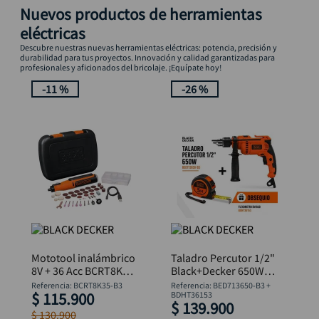
Nuevos productos de herramientas
eléctricas
Descubre nuestras nuevas herramientas eléctricas: potencia, precisión y
durabilidad para tus proyectos. Innovación y calidad garantizadas para
profesionales y aficionados del bricolaje. ¡Equípate hoy!
-
11 %
-
26 %
Mototool inalámbrico
Taladro Percutor 1/2"
8V + 36 Acc BCRT8K35
Black+Decker 650W
B&D
BED713650-B3 +
Referencia
:
BCRT8K35-B3
Referencia
:
BED713650-B3 +
$
115
.
900
Flexómetro
BDHT36153
$
139
.
900
$
130
.
900