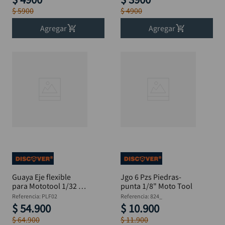
$
5900
$
4900
Agregar
Agregar
Guaya Eje flexible
Jgo 6 Pzs Piedras-
para Mototool 1/32 y
punta 1/8" Moto Tool
1/8"
Referencia
:
PLF02
Referencia
:
824_
$
54
.
900
$
10
.
900
$
64
.
900
$
11
.
900