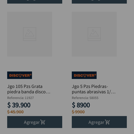
Jgo 105 Pzs Grata
Jgo 5 Pzs Piedras-
piedra banda disco
puntas abrasivas 1/4"
felpa Mototool
Mototool
Referencia
:
11927
Referencia
:
58055
$
39
.
900
$
8900
$
45
.
900
$
9900
Agregar
Agregar