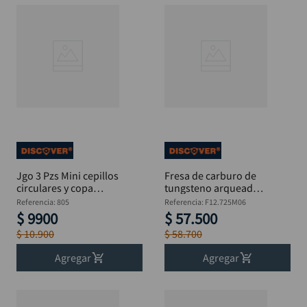
Jgo 3 Pzs Mini cepillos
Fresa de carburo de
circulares y copa
tungsteno arqueada
Mototool
redonda 12.7x25mm
Referencia
:
805
Referencia
:
F12.725M06
eje 1/4" DISCOVER
$
9900
$
57
.
500
$
10
.
900
$
58
.
700
Agregar
Agregar