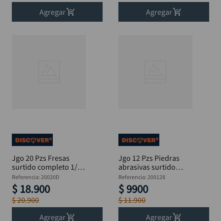
Agregar
Agregar
Jgo 20 Pzs Fresas
Jgo 12 Pzs Piedras
surtido completo 1/8"
abrasivas surtido
Moto Tool
comple Mototool
Referencia
:
20020D
Referencia
:
200128
$
18
.
900
$
9900
$
20
.
900
$
11
.
900
Agregar
Agregar