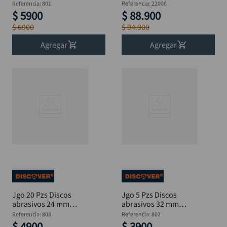
(15/16") Moto Tool
Tool
Referencia
:
801
Referencia
:
22006
$
5900
$
88
.
900
$
6900
$
94
.
900
Agregar
Agregar
Jgo 20 Pzs Discos
Jgo 5 Pzs Discos
abrasivos 24 mm
abrasivos 32 mm
Moto Tool
Moto Tool
Referencia
:
808
Referencia
:
802
$
4900
$
3900