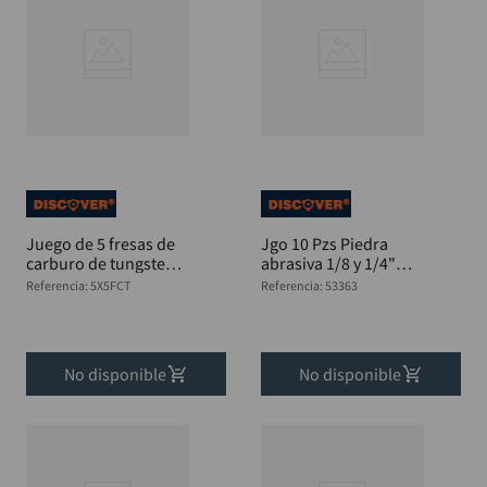
Juego de 5 fresas de
Jgo 10 Pzs Piedra
carburo de tungsteno
abrasiva 1/8 y 1/4"
eje 1/4"" DISCOVER
Mototool"
Referencia
:
5X5FCT
Referencia
:
53363
No disponible
No disponible