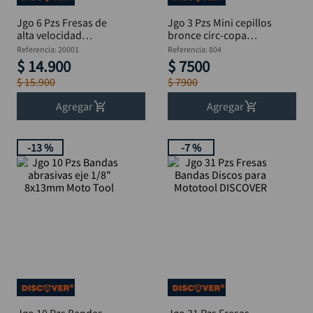
Jgo 6 Pzs Fresas de
Jgo 3 Pzs Mini cepillos
alta velocidad
bronce circ-copa
MotoTool 1/8"
Mototool
Referencia
:
20001
Referencia
:
804
$
14
.
900
$
7500
$
15
.
900
$
7900
Agregar
Agregar
-
13 %
-
7 %