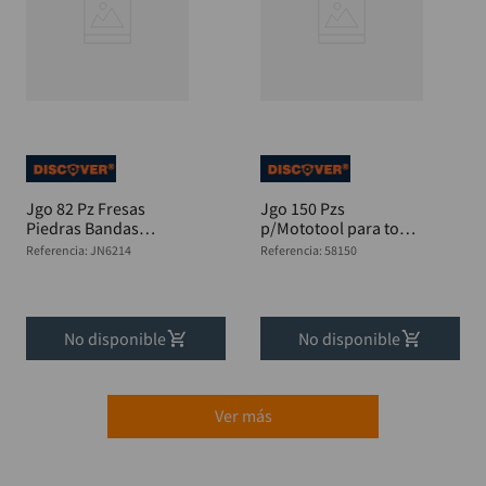
Jgo 82 Pz Fresas
Jgo 150 Pzs
Piedras Bandas
p/Mototool para todo
Felpas
tipo de trabajo
Referencia
:
JN6214
Referencia
:
58150
DiscosDISCOVER
No disponible
No disponible
Ver más