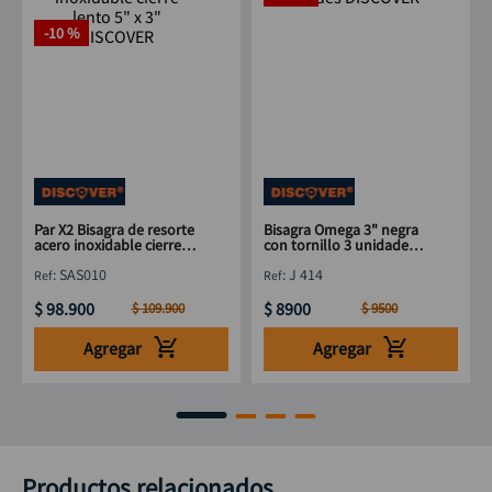
Par X2 Bisagra de resorte
Bisagra Omega 3" negra
acero inoxidable cierre
con tornillo 3 unidades
lento 5" x 3" DISCOVER
DISCOVER
:
SAS010
:
J 414
$
98
.
900
$
8900
$
109
.
900
$
9500
Agregar
Agregar
Productos relacionados