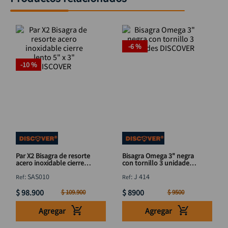
Par X2 Bisagra de resorte
Bisagra Omega 3" negra
acero inoxidable cierre
con tornillo 3 unidades
lento 5" x 3" DISCOVER
DISCOVER
:
SAS010
:
J 414
$
98
.
900
$
8900
$
109
.
900
$
9500
Agregar
Agregar