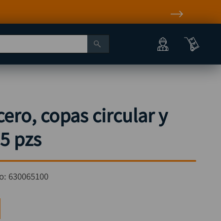
cero, copas circular y
5 pzs
o:
630065100