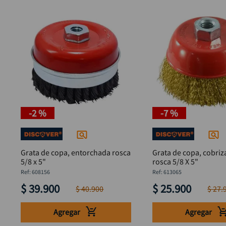
-
2 %
-
7 %
Grata de copa, entorchada rosca
Grata de copa, cobriz
5/8 x 5"
rosca 5/8 X 5"
:
608156
:
613065
$
39
.
900
$
25
.
900
$
40
.
900
$
27
.
Agregar
Agregar