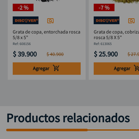
-
2 %
-
7 %
Grata de copa, entorchada rosca
Grata de copa, cobriz
5/8 x 5"
rosca 5/8 X 5"
:
608156
:
613065
$
39
.
900
$
25
.
900
$
40
.
900
$
27
.
Agregar
Agregar
Productos relacionados