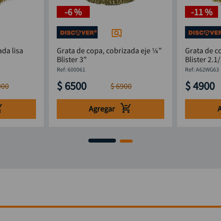
-
6 %
-
11 %
ada lisa
Grata de copa, cobrizada eje ¼”
Grata de c
Blister 3"
Blister 2.1
:
600061
:
A62WG63
$
6500
$
4900
900
$
6900
Agregar