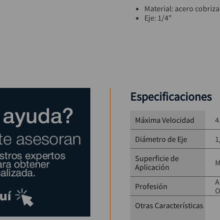
Material: acero cobriz
Eje: 1/4"
Velocidad máxima: 4.5
Uso: limpieza y elimin
Incluye:
1 grata copa 1”
1 grata copa 2”
1 grata copa 3”
1 grata circular 2”
1 grata circular 3”
Especificaciones
Máxima Velocidad
4
Diámetro de Eje
1
Superficie de
M
Aplicación
A
Profesión
O
Otras Características