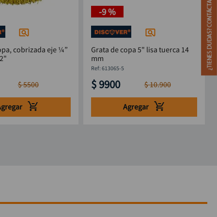
-
9 %
opa, cobrizada eje ¼”
Grata de copa 5" lisa tuerca 14
/2"
mm
:
613065-5
$
9900
$
5500
$
10
.
900
Agregar
Agregar