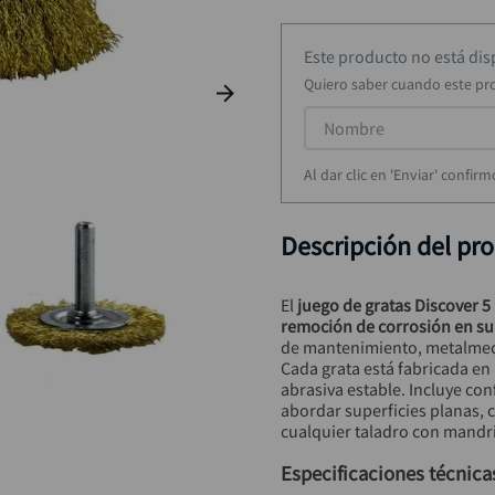
hidrolavadora
9
.
black decker
10
.
Este producto no está di
Quiero saber cuando este pr
Al dar clic en 'Enviar' confi
Descripción del pr
El 
juego de gratas Discover 5 
remoción de corrosión en sup
de mantenimiento, metalmecá
Cada grata está fabricada en 
abrasiva estable. Incluye con
abordar superficies planas, c
cualquier taladro con mandril
Especificaciones técnica