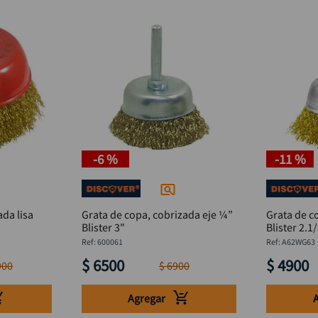
-
6 %
-
11 %
ada lisa
Grata de copa, cobrizada eje ¼”
Grata de c
Blister 3"
Blister 2.1
:
600061
:
A62WG63
$
6500
$
4900
900
$
6900
Agregar