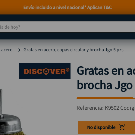
Atención personalizada por WhatsApp
 de hoy?
TÉRMINOS MÁS BUSCADOS
 acero
Gratas en acero, copas circular y brocha Jgo 5 pzs
taladro
1
.
taladros pulidoras
2
.
Gratas en a
compresor
3
.
brocha Jgo 
llave
4
.
combo
5
.
ruteadora
6
.
Referencia
:
K9502
Codig
sierra circular
7
.
broca
8
.
No disponible