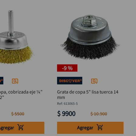
-
9 %
opa, cobrizada eje ¼”
Grata de copa 5" lisa tuerca 14
/2"
mm
:
613065-5
$
9900
$
5500
$
10
.
900
Agregar
Agregar