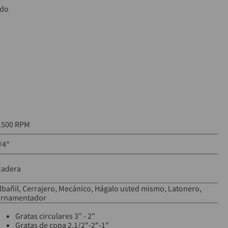
ado
00 RPM
ación de óxido en metal
.500 RPM
/4"
adera
lbañil
Cerrajero
Mecánico
Hágalo usted mismo
Latonero
rnamentador
Gratas circulares 3" - 2"
Gratas de copa 2.1/2"-2"-1"