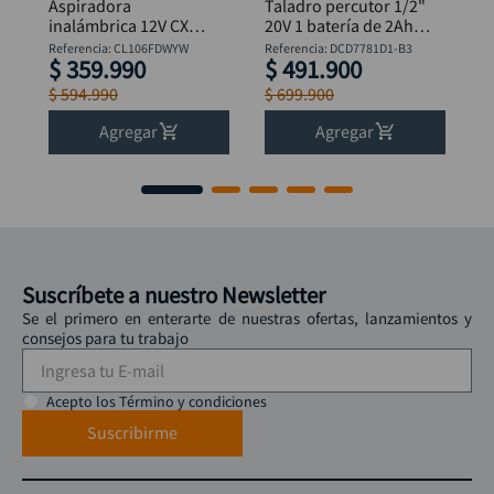
Aspiradora
Taladro percutor 1/2"
inalámbrica 12V CXT 1
20V 1 batería de 2Ah +
(BL1016)+cargador
bolso DeWalt
Referencia
:
CL106FDWYW
Referencia
:
DCD7781D1-B3
$
359
.
990
$
491
.
900
MAKITA
DCD7781D1-B3
+Obsequio
$
594
.
990
$
699
.
900
Avellanador Dewalt
DW2700
Agregar
Agregar
Suscríbete a nuestro Newsletter
Se el primero en enterarte de nuestras ofertas, lanzamientos y
consejos para tu trabajo
Acepto los Término y condiciones
Suscribirme