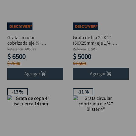
alicate
10
.
Grata circular
Grata de lija 2" X 1"
cobrizada eje ¼”
(50X25mm) eje 1/4"
Blister 3
P80 DISCOVER
Referencia
:
600075
Referencia
:
GR F
$
6500
$
5000
$
7500
$
5500
Agregar
Agregar
-
13 %
-
11 %