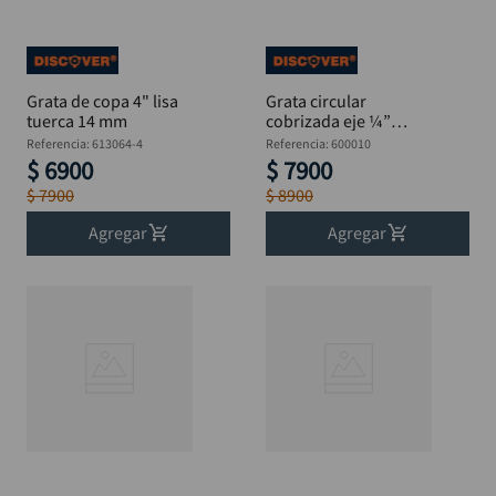
Grata de copa 4" lisa
Grata circular
tuerca 14 mm
cobrizada eje ¼”
Blister 4"
Referencia
:
613064-4
Referencia
:
600010
$
6900
$
7900
$
7900
$
8900
Agregar
Agregar