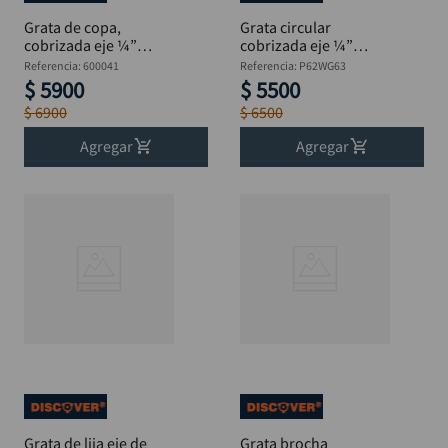
Grata de copa,
Grata circular
cobrizada eje ¼”
cobrizada eje ¼”
Blister 2"
Blister 2.1/2"
Referencia
:
600041
Referencia
:
P62WG63
$
5900
$
5500
$
6900
$
6500
Agregar
Agregar
Grata de lija eje de
Grata brocha