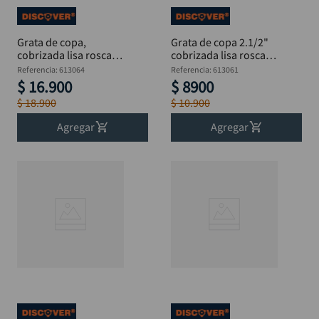
Grata de copa,
Grata de copa 2.1/2"
cobrizada lisa rosca
cobrizada lisa rosca
5/8 X 4"
5/8
Referencia
:
613064
Referencia
:
613061
$
16
.
900
$
8900
$
18
.
900
$
10
.
900
Agregar
Agregar