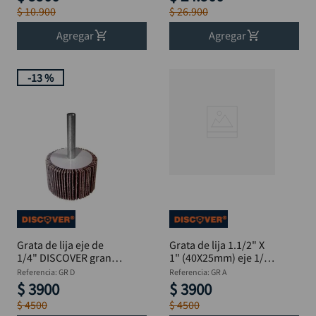
$
10
.
900
$
26
.
900
Agregar
Agregar
-
13 %
Grata de lija eje de
Grata de lija 1.1/2" X
1/4" DISCOVER grano
1" (40X25mm) eje 1/4"
120 x 1.1/2"
P60
Referencia
:
GR D
Referencia
:
GR A
$
3900
$
3900
$
4500
$
4500