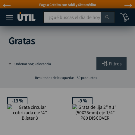
Paga a Crédito con Addi y Sistecrédito
¿Qué buscas el día de hoy?
TÉRMINOS MÁS BUSCADOS
Gratas
taladro
1
.
taladros pulidoras
2
.
Filtros
Ordenar por
Relevancia
compresor
3
.
sierra circular
4
.
Resultados de busqueda:
59
productos
ruteadora
5
.
broca
6
.
-
13 %
-
9 %
hidrolavadora
7
.
rueda
8
.
taladro inalámbrico
9
.