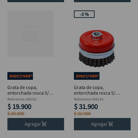
-
3 %
Grata de copa,
Grata de copa,
entorchada rosca 5/8
entorchada rosca 5/8
x 3"
x 4"
Referencia
:
606152
Referencia
:
608154
$
19
.
900
$
31
.
900
$
20
.
900
$
32
.
900
Agregar
Agregar