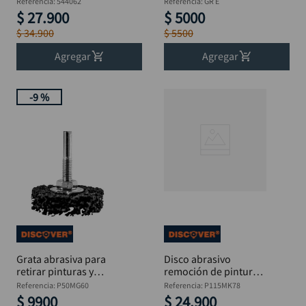
Referencia
:
544062
Referencia
:
GR E
$
27
.
900
$
5000
$
34
.
900
$
5500
Agregar
Agregar
-
9 %
Grata abrasiva para
Disco abrasivo
retirar pinturas y
remoción de pintura y
brillar 2" x 1/4"
oxido 4.1/2x7/8"
Referencia
:
P50MG60
Referencia
:
P115MK78
DISCOVER
$
9900
$
24
.
900