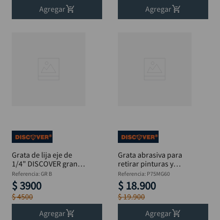
Agregar
Agregar
Grata de lija eje de
Grata abrasiva para
1/4" DISCOVER grano
retirar pinturas y
80 x 1.1/2"
brillar 3" x 1/4"
Referencia
:
GR B
Referencia
:
P75MG60
$
3900
$
18
.
900
$
4500
$
19
.
900
Agregar
Agregar