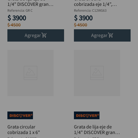
1/4" DISCOVER grano
cobrizada eje 1/4”,
100 x 1.1/2"
1/2"
Referencia
:
GR C
Referencia
:
C12WG63
$
3900
$
3900
$
4500
$
4500
Agregar
Agregar
Grata circular
Grata de lija eje de
cobrizada 1 x 6"
1/4" DISCOVER grano
60 x 2"