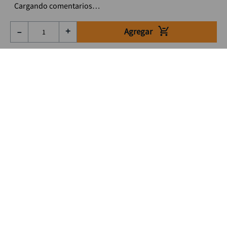
Cargando comentarios…
Agregar
－
＋
Suscríbete a nuestro Newsletter
Se el primero en enterarte de nuestras ofertas, lanzamientos y
consejos para tu trabajo
Acepto los Término y condiciones
Suscribirme
Medios de pago