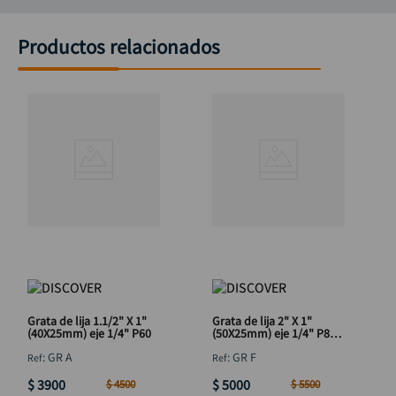
Productos relacionados
Grata de lija 1.1/2" X 1"
Grata de lija 2" X 1"
(40X25mm) eje 1/4" P60
(50X25mm) eje 1/4" P80
DISCOVER
:
GR A
:
GR F
$
3900
$
5000
$
4500
$
5500