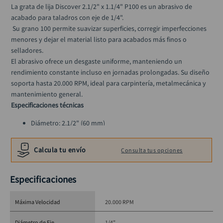
ruteadora
10
.
La grata de lija Discover 2.1/2" x 1.1/4" P100 es un abrasivo de 
acabado para taladros con eje de 1/4".
 Su grano 100 permite suavizar superficies, corregir imperfecciones 
menores y dejar el material listo para acabados más finos o 
selladores.
El abrasivo ofrece un desgaste uniforme, manteniendo un 
rendimiento constante incluso en jornadas prolongadas. Su diseño 
soporta hasta 20.000 RPM, ideal para carpintería, metalmecánica y 
mantenimiento general.
Especificaciones técnicas
Diámetro: 2.1/2" (60 mm)
Espesor: 1.1/4" (30 mm)
Eje: 1/4"
Calcula tu envío
Consulta tus opciones
Grano: 100
RPM máx.: 20.000
Especificaciones
Uso: Madera y metal
Máxima Velocidad
20.000 RPM
Diámetro de Eje
1/4"