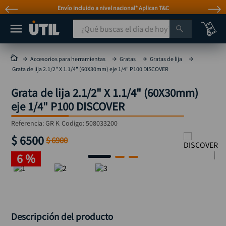
o a nivel nacional* Aplican T&C
Atención p
¿Qué buscas el día de hoy?
TÉRMINOS MÁS BUSCADOS
Accesorios para herramientas
Gratas
Gratas de lija
Grata de lija 2.1/2" X 1.1/4" (60X30mm) eje 1/4" P100 DISCOVER
taladro
1
.
Grata de lija 2.1/2" X 1.1/4" (60X30mm)
taladros pulidoras
2
.
eje 1/4" P100 DISCOVER
compresor
3
.
Referencia
:
GR K
Codigo:
508033200
sierra circular
4
.
$
6500
$
6900
mototool
5
.
6 %
broca
6
.
llave impacto
7
.
hidrolavadora
8
.
rodachina
9
.
Descripción del producto