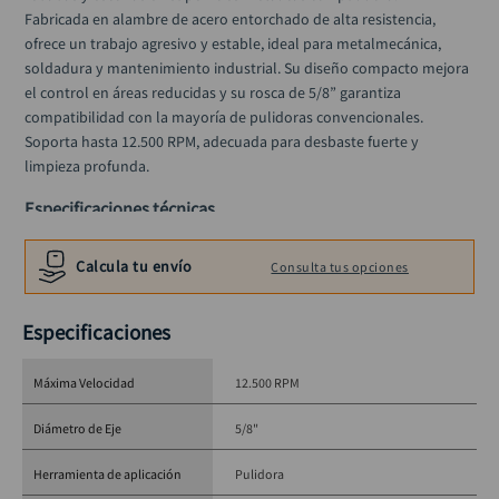
Fabricada en alambre de acero entorchado de alta resistencia, 
ofrece un trabajo agresivo y estable, ideal para metalmecánica, 
soldadura y mantenimiento industrial. Su diseño compacto mejora 
el control en áreas reducidas y su rosca de 5/8” garantiza 
compatibilidad con la mayoría de pulidoras convencionales. 
Soporta hasta 12.500 RPM, adecuada para desbaste fuerte y 
limpieza profunda.
Especificaciones técnicas
Diámetro: 
2.1/2"
Calcula tu envío
Consulta tus opciones
Tipo de alambre: 
Acero entorchado
Rosca: 
5/8"
Trenzas: 
18
Especificaciones
RPM máximo: 
12.500
Aplicación: 
Metal
Máxima Velocidad
12.500 RPM
Diámetro de Eje
5/8"
Herramienta de aplicación
Pulidora