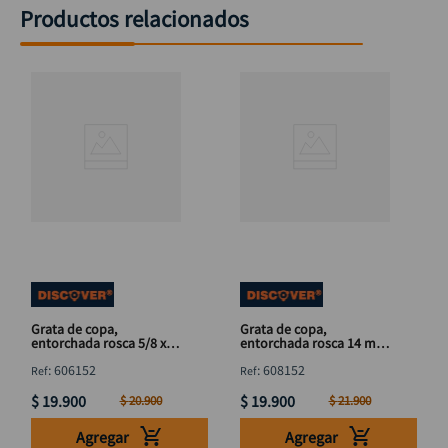
Productos relacionados
Grata de copa,
Grata de copa,
entorchada rosca 5/8 x
entorchada rosca 14 mm
3"
x 3"
:
606152
:
608152
$
19
.
900
$
19
.
900
$
20
.
900
$
21
.
900
Agregar
Agregar