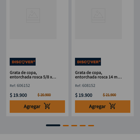
Grata de copa,
Grata de copa,
entorchada rosca 5/8 x
entorchada rosca 14 mm
3"
x 3"
:
606152
:
608152
$
19
.
900
$
19
.
900
$
20
.
900
$
21
.
900
Agregar
Agregar