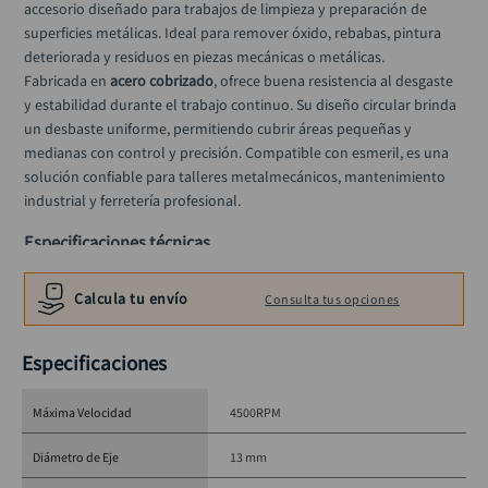
accesorio diseñado para trabajos de limpieza y preparación de 
ruteadora
10
.
superficies metálicas. Ideal para remover óxido, rebabas, pintura 
deteriorada y residuos en piezas mecánicas o metálicas.
Fabricada en 
acero cobrizado
, ofrece buena resistencia al desgaste 
y estabilidad durante el trabajo continuo. Su diseño circular brinda 
un desbaste uniforme, permitiendo cubrir áreas pequeñas y 
medianas con control y precisión. Compatible con esmeril, es una 
solución confiable para talleres metalmecánicos, mantenimiento 
industrial y ferretería profesional.
Especificaciones técnicas
Diámetro: 3”
Calcula tu envío
Consulta tus opciones
Eje: 13 mm
Material: Acero cobrizado
Espesor: 12 mm
Especificaciones
RPM máximo: 4.500
Aplicación: Metal
Máxima Velocidad
4500RPM
Diámetro de Eje
13 mm