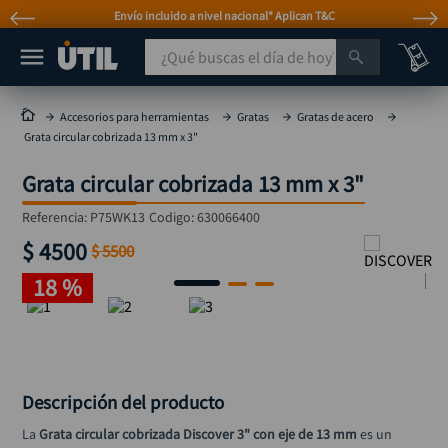
Envío incluido a nivel nacional* Aplican T&C
¿Qué buscas el día de hoy?
TÉRMINOS MÁS BUSCADOS
Accesorios para herramientas
Gratas
Gratas de acero
Grata circular cobrizada 13 mm x 3"
taladro
1
.
Grata circular cobrizada 13 mm x 3"
taladros pulidoras
2
.
compresor
3
.
Referencia
:
P75WK13
Codigo:
630066400
$
4500
sierra circular
$
5500
4
.
18 %
mototool
5
.
broca
6
.
llave impacto
7
.
hidrolavadora
8
.
Descripción del producto
rodachina
9
.
La 
Grata circular cobrizada Discover 3" con eje de 13 mm
 es un 