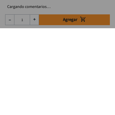
Cargando comentarios…
Agregar
－
＋
Suscríbete a nuestro Newsletter
Se el primero en enterarte de nuestras ofertas, lanzamientos y
consejos para tu trabajo
Acepto los Término y condiciones
Suscribirme
Medios de pago