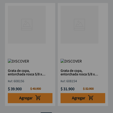
Grata de copa,
Grata de copa,
entorchada rosca 5/8 x
entorchada rosca 5/8 x
5"
4"
:
608156
:
608154
$
39
.
900
$
31
.
900
$
40
.
900
$
32
.
900
Agregar
Agregar