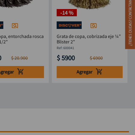
-
14 %
opa, entorchada rosca
Grata de copa, cobrizada eje ¼”
1/2"
Blister 2"
:
600041
0
$
5900
$
20
.
900
$
6900
Agregar
Agregar