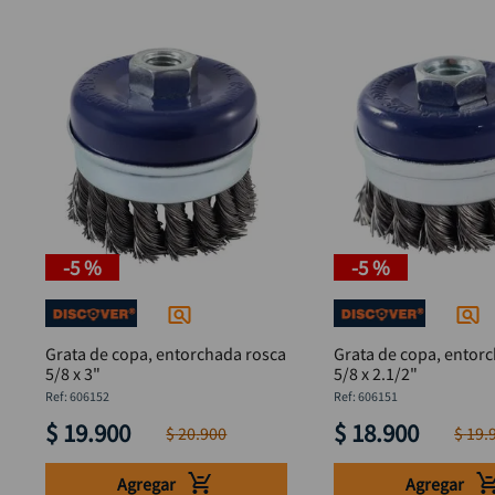
-
5 %
-
5 %
Grata de copa, entorchada rosca
Grata de copa, entor
5/8 x 3"
5/8 x 2.1/2"
:
606152
:
606151
$
19
.
900
$
18
.
900
$
20
.
900
$
19
.
Agregar
Agregar