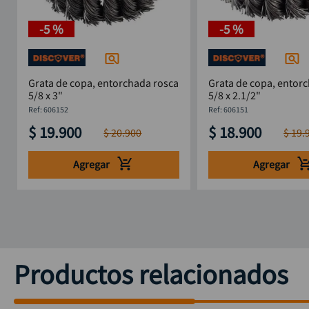
-
5 %
-
5 %
Grata de copa, entorchada rosca
Grata de copa, entor
5/8 x 3"
5/8 x 2.1/2"
:
606152
:
606151
$
19
.
900
$
18
.
900
$
20
.
900
$
19
.
Agregar
Agregar
Productos relacionados