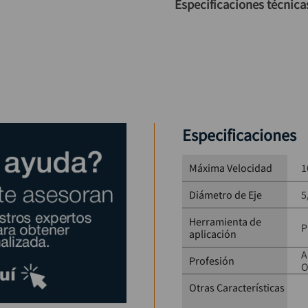
Especificaciones técnica
Tipo: Grata circular d
Material: Acero al carb
Diámetro: 5"
Rosca: 5/8”
Número de trenzas: 28
RPM máximas: 10.000 
Aplicación: Limpieza y
Especificaciones
Máxima Velocidad
1
Diámetro de Eje
5
Herramienta de
P
aplicación
A
Profesión
O
Otras Características