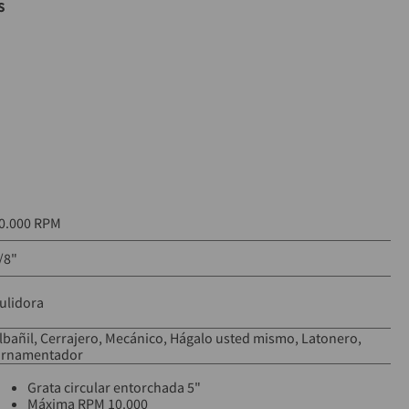
s
e alambre entorchado
ón
RPM
 desbaste en metal
0.000 RPM
/8"
ulidora
lbañil
Cerrajero
Mecánico
Hágalo usted mismo
Latonero
rnamentador
Grata circular entorchada 5"
Máxima RPM 10.000