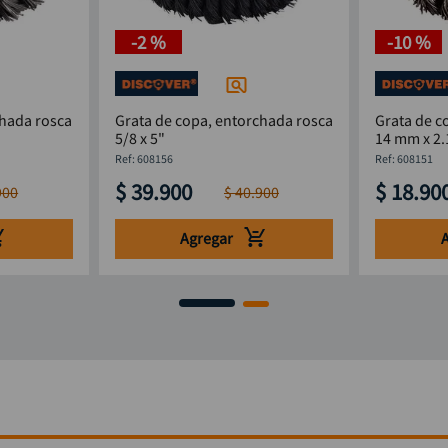
-
2 %
-
10 %
chada rosca
Grata de copa, entorchada rosca
Grata de c
5/8 x 5"
14 mm x 2.
:
608156
:
608151
$
39
.
900
$
18
.
90
900
$
40
.
900
Agregar