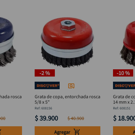
-
2 %
-
10 %
chada rosca
Grata de copa, entorchada rosca
Grata de c
5/8 x 5"
14 mm x 2.
:
608156
:
608151
$
39
.
900
$
18
.
90
900
$
40
.
900
Agregar