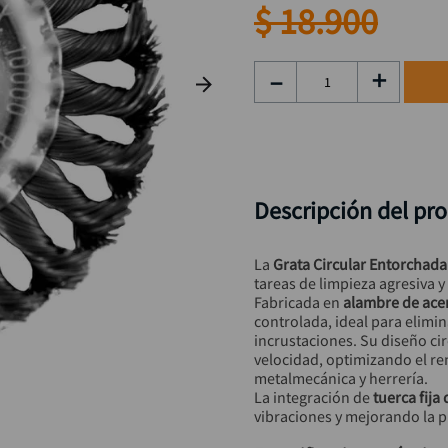
taladro inalámbrico
9
.
$
18
.
900
alicate
10
.
－
＋
Descripción del pr
La 
Grata Circular Entorchada
tareas de limpieza agresiva y
Fabricada en 
alambre de ace
controlada, ideal para elimin
incrustaciones. Su diseño cir
velocidad, optimizando el re
metalmecánica y herrería.
La integración de 
tuerca fija
vibraciones y mejorando la p