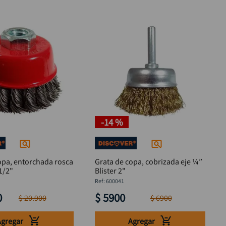
-
14 %
opa, entorchada rosca
Grata de copa, cobrizada eje ¼”
1/2"
Blister 2"
:
600041
0
$
5900
$
20
.
900
$
6900
Agregar
Agregar