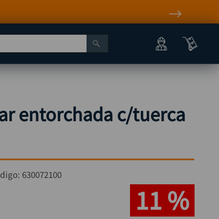
lar entorchada c/tuerca
digo:
630072100
11 %