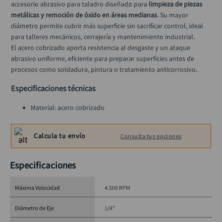
accesorio abrasivo para taladro diseñado para 
limpieza de piezas 
llave impacto
10
.
metálicas y remoción de óxido en áreas medianas
. Su mayor 
diámetro permite cubrir más superficie sin sacrificar control, ideal 
para talleres mecánicos, cerrajería y mantenimiento industrial.
El acero cobrizado aporta resistencia al desgaste y un ataque 
abrasivo uniforme, eficiente para preparar superficies antes de 
procesos como soldadura, pintura o tratamiento anticorrosivo.
Especificaciones técnicas
Material: acero cobrizado
Diámetro: 1.1/8"
Eje: 1/4"
Calcula tu envío
Consulta tus opciones
RPM máximas: 4.500
Aplicaciones: limpieza y preparación de superficies metálicas
Tipo de herramienta: grata tipo brocha para taladro
Especificaciones
Máxima Velocidad
4.500 RPM
Diámetro de Eje
1/4"