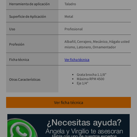
Herramienta de aplicación
Taladro
Superficie de Aplicación
Metal
Uso
Profesional
Albañil
Cerrajero
Mecánico
Hágalo usted
Profesión
mismo
Latonero
Ornamentador
Ficha técnica
Ver ficha técnica
Grata brocha 1.1/8"
Máxima RPM 4500
Otras Características
Eje 1/4"
Ver ficha técnica