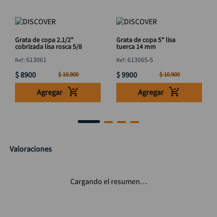
Grata de copa 2.1/2"
Grata de copa 5" lisa
cobrizada lisa rosca 5/8
tuerca 14 mm
:
613061
:
613065-5
$
8900
$
9900
$
10
.
900
$
10
.
900
Agregar
Agregar
Valoraciones
Cargando el resumen…