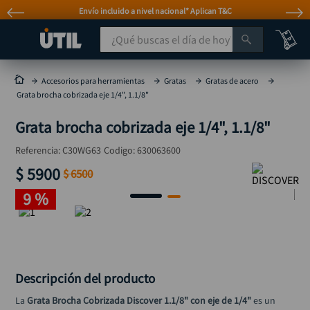
Envío incluido a nivel nacional* Aplican T&C
¿Qué buscas el día de hoy?
TÉRMINOS MÁS BUSCADOS
Accesorios para herramientas
Gratas
Gratas de acero
Grata brocha cobrizada eje 1/4", 1.1/8"
taladro
1
.
Grata brocha cobrizada eje 1/4", 1.1/8"
taladros pulidoras
2
.
compresor
3
.
Referencia
:
C30WG63
Codigo:
630063600
$
5900
broca
$
6500
4
.
9 %
sierra circular
5
.
hidrolavadora
6
.
ruteadora
7
.
mototool
8
.
Descripción del producto
taladro inalámbrico
9
.
La 
Grata Brocha Cobrizada Discover 1.1/8" con eje de 1/4"
 es un 