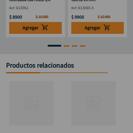
:
613061
:
613065-5
$
8900
$
9900
$
10
.
900
$
10
.
900
Agregar
Agregar
Productos relacionados