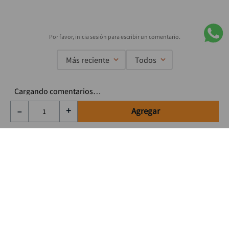
Más reciente
Todos
Cargando comentarios…
Agregar
－
＋
Suscríbete a nuestro Newsletter
Se el primero en enterarte de nuestras ofertas, lanzamientos y
consejos para tu trabajo
Acepto los Término y condiciones
Suscribirme