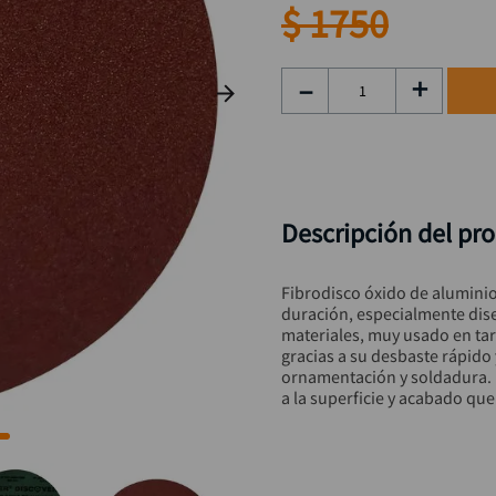
taladro inalámbrico
9
.
$
1750
llave impacto
10
.
－
＋
Descripción del pr
Fibrodisco óxido de aluminio
duración, especialmente dise
materiales, muy usado en ta
gracias a su desbaste rápido 
ornamentación y soldadura. P
a la superficie y acabado que