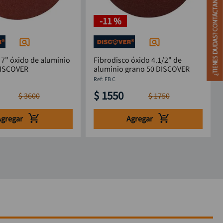
-
11 %
 7" óxido de aluminio
Fibrodisco óxido 4.1/2" de
DISCOVER
aluminio grano 50 DISCOVER
:
FB C
$
1550
$
3600
$
1750
Agregar
Agregar