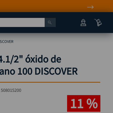
DISCOVER
4.1/2" óxido de
rano 100 DISCOVER
:
508015200
11 %