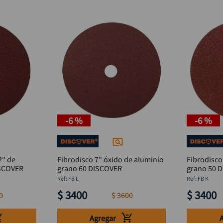
-
6 %
-
6 %
2" de
Fibrodisco 7" óxido de aluminio
Fibrodisco
ISCOVER
grano 60 DISCOVER
grano 50 
:
FB L
:
FB K
$
3400
$
3400
0
$
3600
Agregar