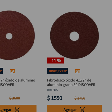
-
11 %
 7" óxido de aluminio
Fibrodisco óxido 4.1/2" de
DISCOVER
aluminio grano 50 DISCOVER
:
FB C
$
1550
$
3600
$
1750
Agregar
Agregar