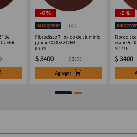
-
6 %
-
6 %
2" de
Fibrodisco 7" óxido de aluminio
Fibrodisco
ISCOVER
grano 60 DISCOVER
grano 50 
:
FB L
:
FB K
$
3400
$
3400
0
$
3600
Agregar