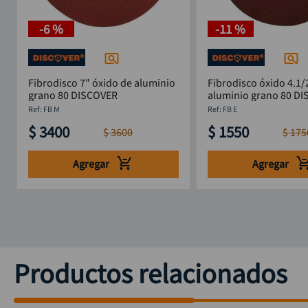
-
6 %
-
11 %
Fibrodisco 7" óxido de aluminio
Fibrodisco óxido 4.1/
grano 80 DISCOVER
aluminio grano 80 D
:
FB M
:
FB E
$
3400
$
1550
$
3600
$
175
Agregar
Agregar
Productos relacionados