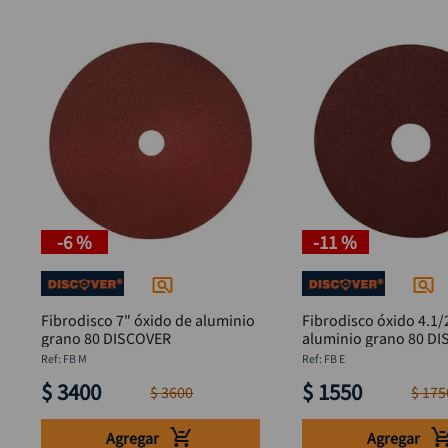
-
6 %
-
11 %
Fibrodisco 7" óxido de aluminio
Fibrodisco óxido 4.1/
grano 80 DISCOVER
aluminio grano 80 D
:
FB M
:
FB E
$
3400
$
1550
$
3600
$
175
Agregar
Agregar