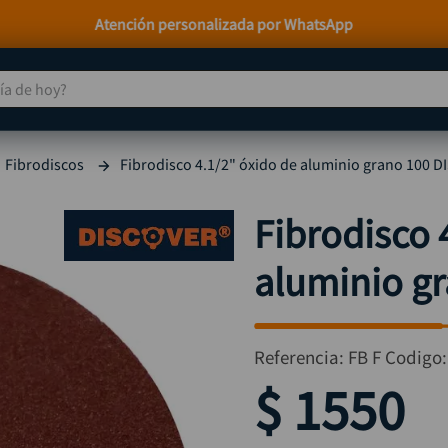
Paga a Crédito con Addi y Sistecrédito
 de hoy?
TÉRMINOS MÁS BUSCADOS
Fibrodiscos
Fibrodisco 4.1/2" óxido de aluminio grano 100 
taladro
1
.
taladros pulidoras
2
.
Fibrodisco 
compresor
3
.
aluminio g
broca
4
.
sierra circular
5
.
hidrolavadora
6
.
Referencia
:
FB F
Codigo
ruteadora
7
.
$
1550
mototool
8
.