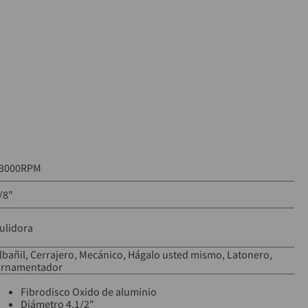
3000RPM
/8"
ulidora
lbañil
Cerrajero
Mecánico
Hágalo usted mismo
Latonero
rnamentador
Fibrodisco Oxido de aluminio
Diámetro 4.1/2"