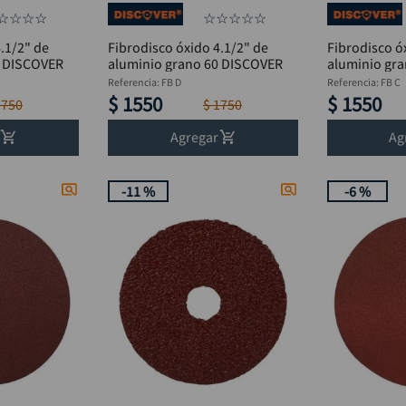
☆
☆
☆
☆
☆
☆
☆
☆
☆
.1/2" de
Fibrodisco óxido 4.1/2" de
Fibrodisco ó
6 DISCOVER
aluminio grano 60 DISCOVER
aluminio gr
Referencia
:
FB D
Referencia
:
FB C
$
1550
$
1550
1750
$
1750
Agregar
Ag
-
11 %
-
6 %