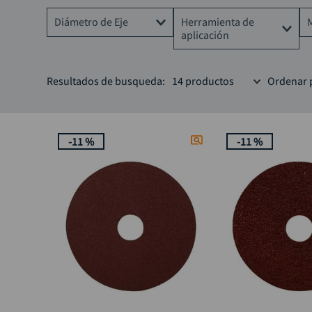
Diámetro de Eje
Herramienta de
aplicación
7/8"
Pulidora
Resultados de busqueda:
14
productos
Ordenar 
Pulidoras
-
11 %
-
11 %