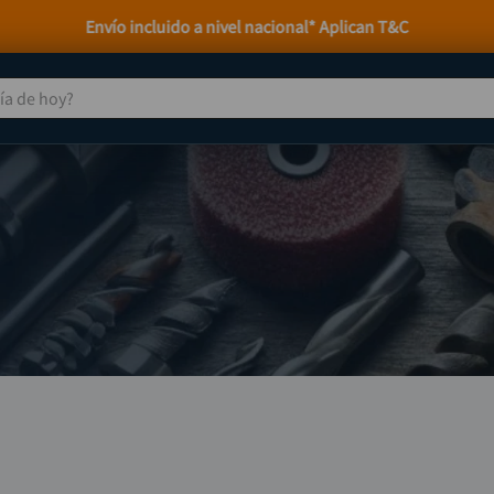
 de hoy?
TÉRMINOS MÁS BUSCADOS
taladro
1
.
taladros pulidoras
2
.
compresor
3
.
sierra circular
4
.
ruteadora
5
.
broca
6
.
hidrolavadora
7
.
rueda
8
.