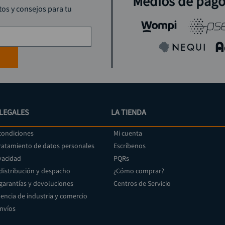
Medios de pag
tos y consejos para tu
LEGALES
LA TIENDA
condiciones
Mi cuenta
tratamiento de datos personales
Escríbenos
vacidad
PQRs
 distribución y despacho
¿Cómo comprar?
 garantías y devoluciones
Centros de Servicio
encia de industria y comercio
envíos