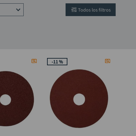
filtros
ed mismo
-
11 %
or