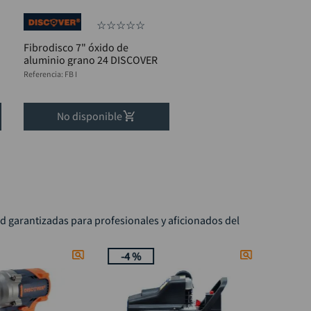
☆
☆
☆
☆
☆
Fibrodisco 7" óxido de
aluminio grano 24 DISCOVER
Referencia
:
FB I
No disponible
ad garantizadas para profesionales y aficionados del
-
4 %