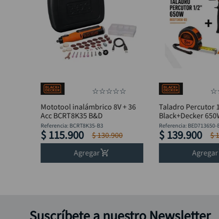
☆
☆
☆
☆
☆
☆
Mototool inalámbrico 8V + 36
Taladro Percutor 
Acc BCRT8K35 B&D
Black+Decker 65
BED713650-B3 + F
Referencia
:
BCRT8K35-B3
Referencia
:
BED713650-
$
115
.
900
$
139
.
900
$
130
.
900
$
Agregar
Agregar
Suscríbete a nuestro Newsletter