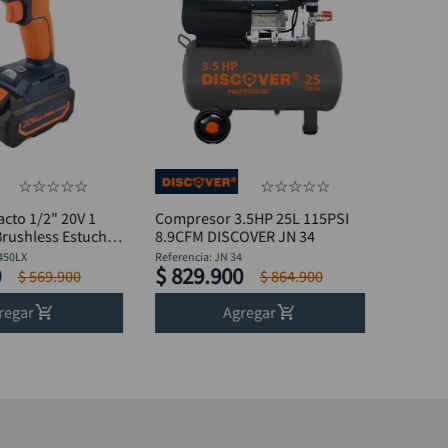
☆
☆
☆
☆
☆
☆
☆
☆
☆
☆
acto 1/2" 20V 1
Compresor 3.5HP 25L 115PSI
Brushless Estuche
8.9CFM DISCOVER JN 34
450LX
Referencia
:
JN 34
0
$
829
.
900
$
569
.
900
$
864
.
900
regar
Agregar