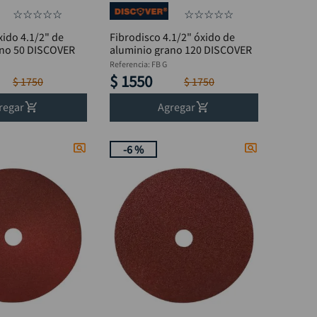
☆
☆
☆
☆
☆
☆
☆
☆
☆
☆
xido 4.1/2" de
Fibrodisco 4.1/2" óxido de
ano 50 DISCOVER
aluminio grano 120 DISCOVER
Referencia
:
FB G
$
1550
$
1750
$
1750
regar
Agregar
-
6 %