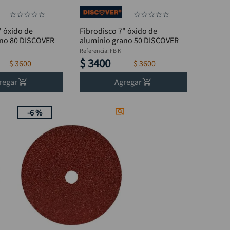
☆
☆
☆
☆
☆
☆
☆
☆
☆
☆
" óxido de
Fibrodisco 7" óxido de
ano 80 DISCOVER
aluminio grano 50 DISCOVER
Referencia
:
FB K
$
3400
$
3600
$
3600
regar
Agregar
-
6 %