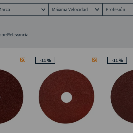
taladro inalámbrico
9
.
Marca
Máxima Velocidad
Profesión
alicate
10
.
DISCOVER
8600RPM
Albañil
por
Relevancia
13000RPM
Cerrajero
13.300 RPM
Hágalo ust
Latonero
-
11 %
-
11 %
Mecánico
Ornamentad