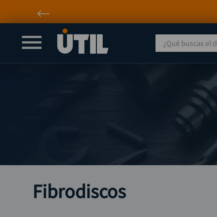
Envío incluido a nivel nacional* Aplican T&C
¿Qué buscas el día
Fibrodiscos