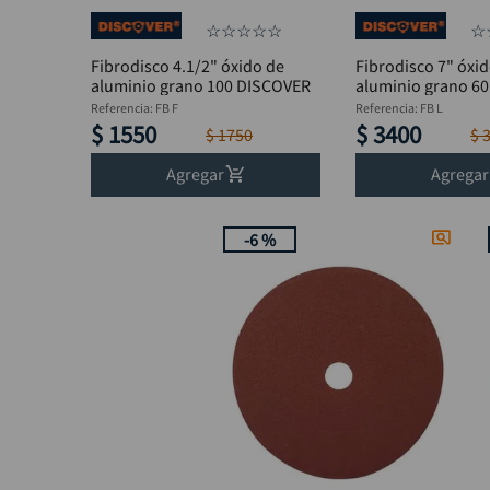
☆
☆
☆
☆
☆
☆
Fibrodisco 4.1/2" óxido de
Fibrodisco 7" óxi
aluminio grano 100 DISCOVER
aluminio grano 6
Referencia
:
FB F
Referencia
:
FB L
$
1550
$
3400
$
1750
$
Agregar
Agregar
-
6 %