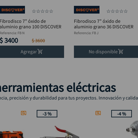
☆
☆
☆
☆
☆
☆
☆
☆
☆
☆
Fibrodisco 7" óxido de
Fibrodisco 7" óxido de
aluminio grano 100 DISCOVER
aluminio grano 36 DISCOVER
Referencia
:
FB N
Referencia
:
FB J
$
3400
$
3600
Agregar
No disponible
erramientas eléctricas
ia, precisión y durabilidad para tus proyectos. Innovación y calid
-
3 %
-
4 %