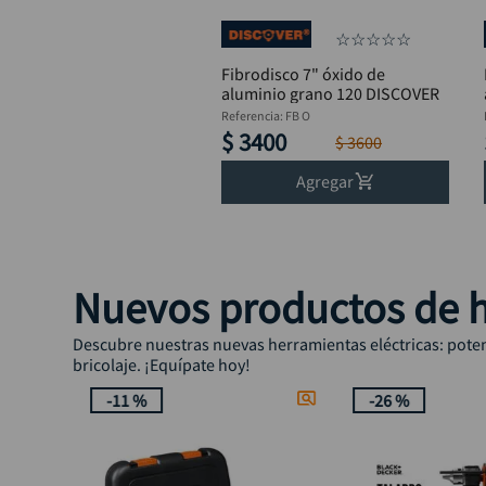
☆
☆
☆
☆
☆
Fibrodisco 7" óxido de
aluminio grano 120 DISCOVER
Referencia
:
FB O
$
3400
$
3600
Agregar
Nuevos productos de h
Descubre nuestras nuevas herramientas eléctricas: potenc
bricolaje. ¡Equípate hoy!
-
11 %
-
26 %