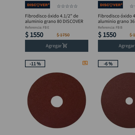
☆
☆
☆
☆
☆
☆
Fibrodisco óxido 4.1/2" de
Fibrodisco óxido 4
aluminio grano 80 DISCOVER
aluminio grano 3
Referencia
:
FB E
Referencia
:
FB B
$
1550
$
1550
$
1750
$
Agregar
Agregar
-
11 %
-
6 %