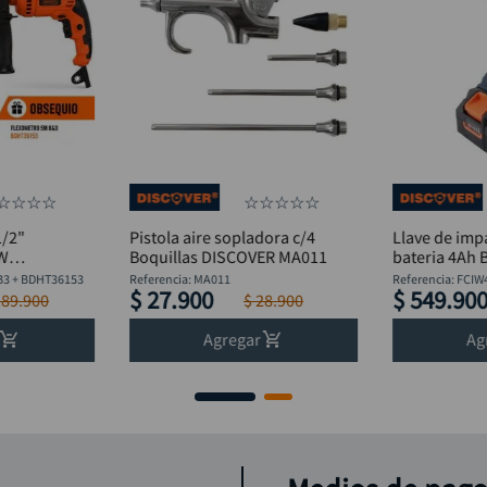
☆
☆
☆
☆
☆
☆
☆
☆
☆
1/2"
Pistola aire sopladora c/4
Llave de imp
0W
Boquillas DISCOVER MA011
bateria 4Ah 
lexómetro
Discover
B3 + BDHT36153
Referencia
:
MA011
Referencia
:
FCIW
$
27
.
900
$
549
.
90
189
.
900
$
28
.
900
Agregar
Ag