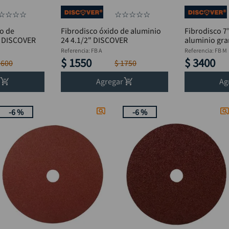
☆
☆
☆
☆
☆
☆
☆
☆
☆
do de
Fibrodisco óxido de aluminio
Fibrodisco 7
0 DISCOVER
24 4.1/2" DISCOVER
aluminio gr
Referencia
:
FB A
Referencia
:
FB M
$
1550
$
3400
3600
$
1750
Agregar
Ag
-
6 %
-
6 %