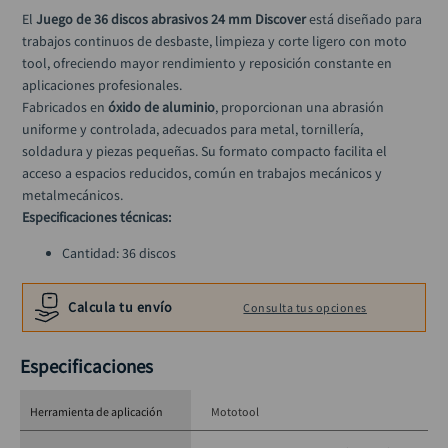
alicate
10
.
El 
Juego de 36 discos abrasivos 24 mm Discover
 está diseñado para 
trabajos continuos de desbaste, limpieza y corte ligero con moto 
tool, ofreciendo mayor rendimiento y reposición constante en 
aplicaciones profesionales.
Fabricados en 
óxido de aluminio
, proporcionan una abrasión 
uniforme y controlada, adecuados para metal, tornillería, 
soldadura y piezas pequeñas. Su formato compacto facilita el 
acceso a espacios reducidos, común en trabajos mecánicos y 
metalmecánicos.
Especificaciones técnicas:
Cantidad: 36 discos
Material abrasivo: Óxido de aluminio
Diámetro del disco: 24 mm (15/16”)
Calcula tu envío
Consulta tus opciones
Diámetro del eje: 1,7 mm
Aplicación: Desbaste, limpieza y corte ligero
Especificaciones
Uso: Moto tool
Herramienta de aplicación
Mototool