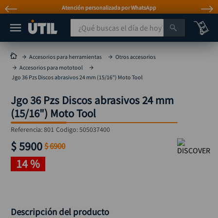
Atención personalizada por WhatsApp
¿Qué buscas el día de hoy?
TÉRMINOS MÁS BUSCADOS
Accesorios para herramientas
Otros accesorios
Accesorios para mototool
taladro
1
.
Jgo 36 Pzs Discos abrasivos 24 mm (15/16") Moto Tool
taladros pulidoras
2
.
Jgo 36 Pzs Discos abrasivos 24 mm
compresor
3
.
(15/16") Moto Tool
llave
4
.
Referencia
:
801
Codigo:
505037400
sierra circular
5
.
$
5900
$
6900
ruteadora
6
.
14 %
broca
7
.
hidrolavadora
8
.
rueda
9
.
Descripción del producto