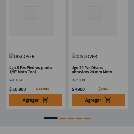
Jgo 6 Pzs Piedras-punta
Jgo 20 Pzs Discos
1/8" Moto Tool
abrasivos 24 mm Moto
Tool
:
824_
:
808
$
10
.
900
$
4900
$
11
.
900
$
5900
Agregar
Agregar