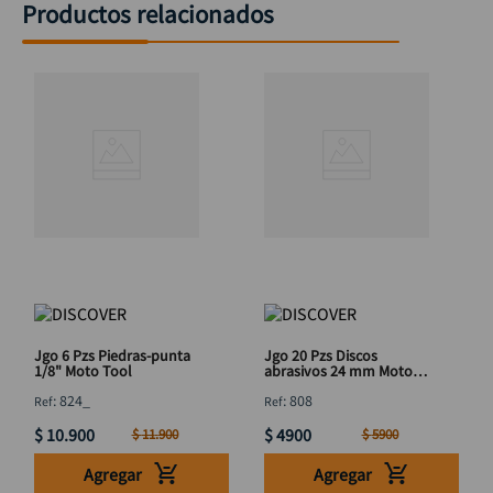
Productos relacionados
Jgo 6 Pzs Piedras-punta
Jgo 20 Pzs Discos
1/8" Moto Tool
abrasivos 24 mm Moto
Tool
:
824_
:
808
$
10
.
900
$
4900
$
11
.
900
$
5900
Agregar
Agregar