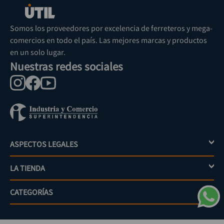
Somos los proveedores por excelencia de ferreteros y mega-
comercios en todo el país. Las mejores marcas y productos
en un solo lugar.
Nuestras redes sociales
ASPECTOS LEGALES
+
LA TIENDA
+
Política de tratamiento de datos personales
Aviso de privacidad
CATEGORÍAS
+
Mi cuenta
Términos y condiciones
Escríbenos
Políticas de distribución y despacho
Jardinería
PQRs
Políticas de devolución