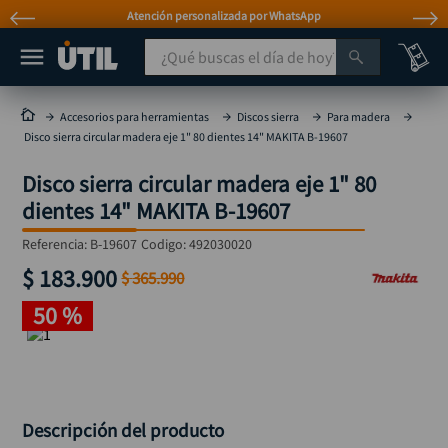
Atención personalizada por WhatsApp
¿Qué buscas el día de hoy?
TÉRMINOS MÁS BUSCADOS
Accesorios para herramientas
Discos sierra
Para madera
Disco sierra circular madera eje 1" 80 dientes 14" MAKITA B-19607
taladro
1
.
Disco sierra circular madera eje 1" 80
taladros pulidoras
2
.
dientes 14" MAKITA B-19607
compresor
3
.
Referencia
:
B-19607
Codigo:
492030020
llave
4
.
$
183
.
900
$
365
.
990
sierra circular
5
.
50 %
ruteadora
6
.
broca
7
.
hidrolavadora
8
.
rueda
9
.
Descripción del producto