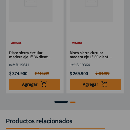
Disco sierra circular
Disco sierra circular
madera eje 1" 36 dientes
madera eje 1" 60 dientes
16" MAKITA B-19641
12" MAKITA B-19364
:
B-19641
:
B-19364
$
374
.
900
$
269
.
900
$
444
.
990
$
451
.
990
Agregar
Agregar
Productos relacionados