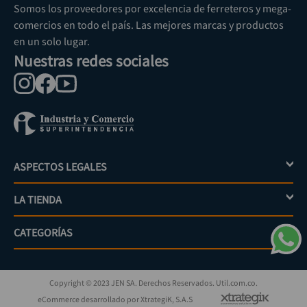
Somos los proveedores por excelencia de ferreteros y mega-
comercios en todo el país. Las mejores marcas y productos
en un solo lugar.
Nuestras redes sociales
ASPECTOS LEGALES
+
LA TIENDA
+
Política de tratamiento de datos personales
Aviso de privacidad
CATEGORÍAS
+
Mi cuenta
Términos y condiciones
Escríbenos
Políticas de distribución y despacho
Jardinería
PQRs
Políticas de devolución
Copyright © 2023 JEN SA. Derechos Reservados. Util.com.co.
Eléctricos
¿Cómo comprar?
Políticas de garantías y devoluciones
eCommerce desarrollado por XtrategiK, S.A.S
Iluminación