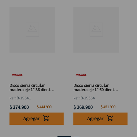
Disco sierra circular
Disco sierra circular
madera eje 1" 36 dientes
madera eje 1" 60 dientes
16" MAKITA B-19641
12" MAKITA B-19364
:
B-19641
:
B-19364
$
374
.
900
$
269
.
900
$
444
.
990
$
451
.
990
Agregar
Agregar