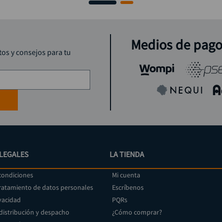
Medios de pag
tos y consejos para tu
LEGALES
LA TIENDA
condiciones
Mi cuenta
tratamiento de datos personales
Escríbenos
vacidad
PQRs
 distribución y despacho
¿Cómo comprar?