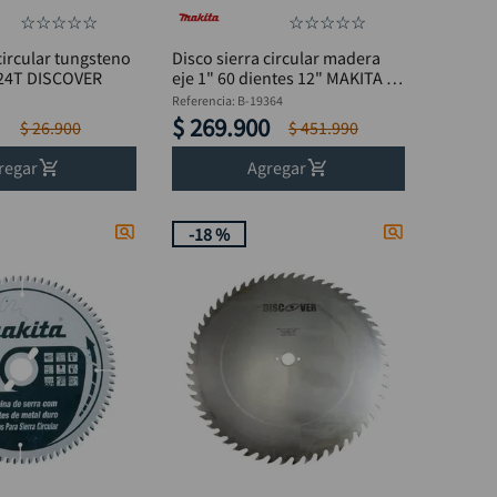
☆
☆
☆
☆
☆
☆
☆
☆
☆
☆
circular tungsteno
Disco sierra circular madera
 24T DISCOVER
eje 1" 60 dientes 12" MAKITA B-
19364
Referencia
:
B-19364
$
269
.
900
$
26
.
900
$
451
.
990
regar
Agregar
-
18 %