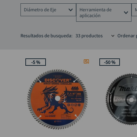
Diámetro de Eje
Herramienta de
aplicación
1"
Sierra
Resultados de busqueda:
33
productos
Ordenar 
7/8"
Sierra circular
5/8"
Acolilladora, ingleteadora
30/25 mm
-
5 %
-
50 %
Pulidora
35mm
30mm