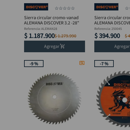
☆
☆
☆
☆
☆
☆
Sierra circular cromo-vanad
Sierra circular c
ALEMANA DISCOVER 3.2 -28"
ALEMANA DISCOVER
Referencia
:
ALEMAN28
Referencia
:
250045
$
1
.
187
.
900
$
394
.
900
$
1
.
279
.
990
$
Agregar
Agregar
-
9 %
-
7 %