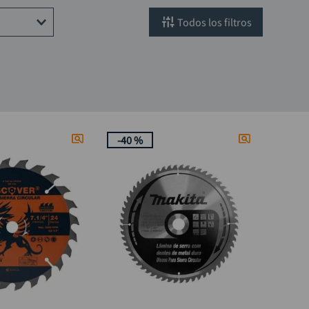
filtros
ed mismo
-
40 %