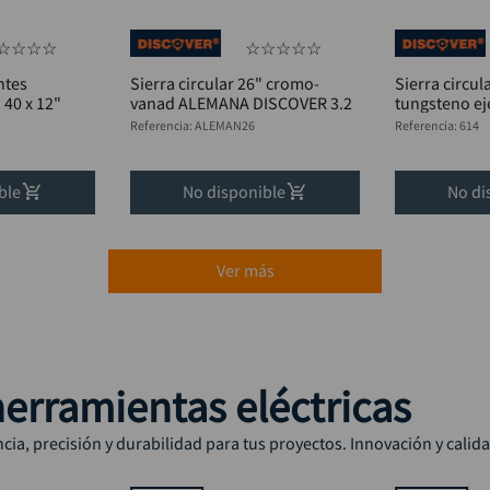
☆
☆
☆
☆
☆
☆
☆
☆
☆
ntes
Sierra circular 26" cromo-
Sierra circul
 40 x 12"
vanad ALEMANA DISCOVER 3.2
tungsteno eje
Referencia
:
ALEMAN26
Referencia
:
614
ble
No disponible
No di
Ver más
erramientas eléctricas
ia, precisión y durabilidad para tus proyectos. Innovación y calid