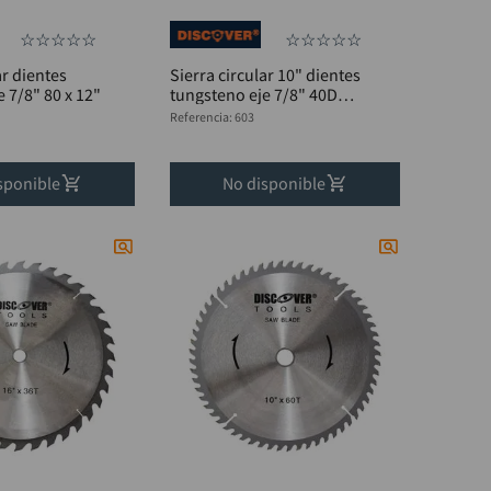
☆
☆
☆
☆
☆
☆
☆
☆
☆
☆
ar dientes
Sierra circular 10" dientes
 7/8" 80 x 12"
tungsteno eje 7/8" 40D
DISCOVER
Referencia
:
603
sponible
No disponible