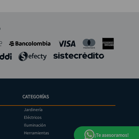
o
CATEGORÍAS
Jardinería
Eléctricos
Iluminación
Herramientas
¡Te asesoramos!