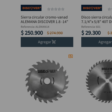
☆
☆
☆
☆
☆
☆
Sierra circular cromo-vanad
Disco sierra circu
ALEMANA DISCOVER 1.8 -14"
7.1/4"x 5/8" 40T 
Referencia
:
ALEMAN14
Referencia
:
601
$
250
.
900
$
29
.
300
$
274
.
990
$
Agregar
Agregar