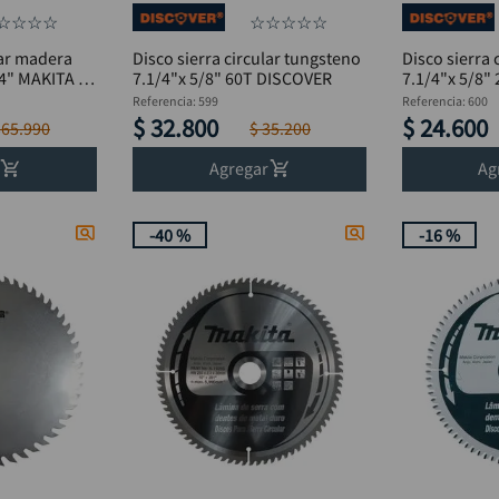
☆
☆
☆
☆
☆
☆
☆
☆
☆
lar madera
Disco sierra circular tungsteno
Disco sierra 
14" MAKITA B-
7.1/4"x 5/8" 60T DISCOVER
7.1/4"x 5/8"
Referencia
:
599
Referencia
:
600
$
32
.
800
$
24
.
600
365
.
990
$
35
.
200
Agregar
Ag
-
40 %
-
16 %