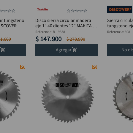
☆
☆
☆
☆
☆
☆
☆
☆
☆
lar tungsteno
Disco sierra circular madera
Sierra circul
DISCOVER
eje 1" 40 dientes 12" MAKITA B-
tungsteno eje
19358
Referencia
:
B-19358
Referencia
:
608
$
147
.
900
31
.
600
$
278
.
990
Agregar
No di