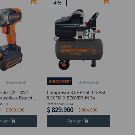
-
4 %
☆
☆
☆
☆
☆
☆
☆
☆
☆
☆
acto 1/2" 20V 1
Compresor 3.5HP 25L 115PSI
Brushless Estuche
8.9CFM DISCOVER JN 34
450LX
Referencia
:
JN 34
0
$
829
.
900
$
569
.
900
$
864
.
900
regar
Agregar