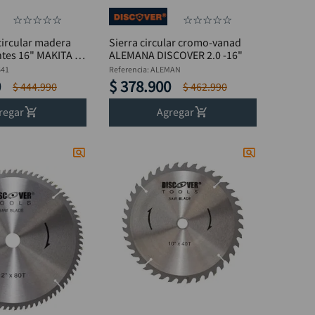
☆
☆
☆
☆
☆
☆
☆
☆
☆
☆
 circular madera
Sierra circular cromo-vanad
ntes 16" MAKITA B-
ALEMANA DISCOVER 2.0 -16"
641
Referencia
:
ALEMAN
0
$
378
.
900
$
444
.
990
$
462
.
990
regar
Agregar