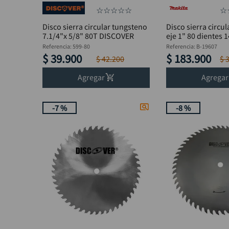
☆
☆
☆
☆
☆
☆
Disco sierra circular tungsteno
Disco sierra circu
7.1/4"x 5/8" 80T DISCOVER
eje 1" 80 dientes 
19607
Referencia
:
599-80
Referencia
:
B-19607
$
39
.
900
$
183
.
900
$
42
.
200
$
Agregar
Agregar
-
7 %
-
8 %