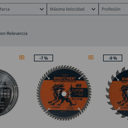
taladro inalámbrico
9
.
Marca
Máxima Velocidad
Profesión
rodachina
10
.
DISCOVER
8.000 RPM
Albañil
por
Relevancia
IRWIN
8300RPM
Carpintero
MAKITA
5500RPM
Hágalo ust
3.800 RPM
-
7 %
-
9 %
13200RPM
4.300 RPM
5.000 RPM
4800RPM
3.400 RPM
2.200 RPM