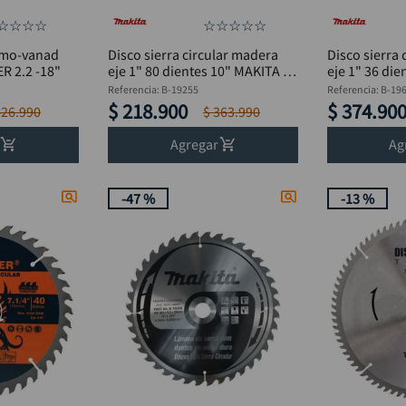
☆
☆
☆
☆
☆
☆
☆
☆
☆
romo-vanad
Disco sierra circular madera
Disco sierra
 2.2 -18"
eje 1" 80 dientes 10" MAKITA B-
eje 1" 36 die
19255
19641
Referencia
:
B-19255
Referencia
:
B-19
$
218
.
900
$
374
.
90
426
.
990
$
363
.
990
Agregar
Ag
-
47 %
-
13 %