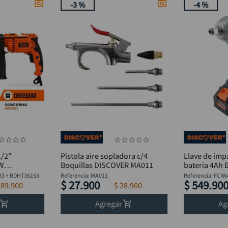
-
3 %
-
4 %
☆
☆
☆
☆
☆
☆
☆
☆
☆
1/2"
Pistola aire sopladora c/4
Llave de imp
0W
Boquillas DISCOVER MA011
bateria 4Ah 
lexómetro
Discover
B3 + BDHT36153
Referencia
:
MA011
Referencia
:
FCIW
$
27
.
900
$
549
.
90
189
.
900
$
28
.
900
Agregar
Ag