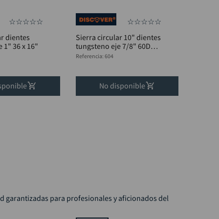
☆
☆
☆
☆
☆
☆
☆
☆
☆
☆
ar dientes
Sierra circular 10" dientes
 1" 36 x 16"
tungsteno eje 7/8" 60D
DISCOVER
Referencia
:
604
sponible
No disponible
ad garantizadas para profesionales y aficionados del