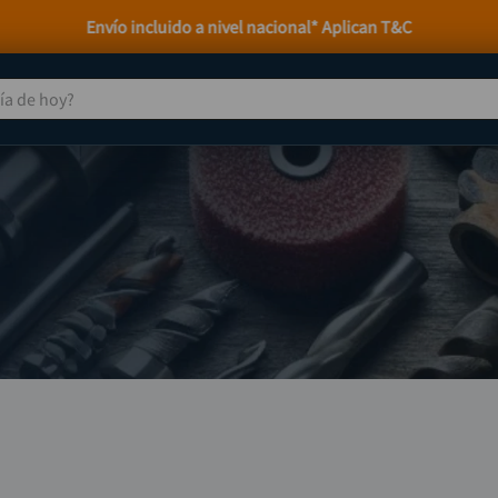
Atención personalizada por WhatsApp
 de hoy?
TÉRMINOS MÁS BUSCADOS
taladro
1
.
taladros pulidoras
2
.
compresor
3
.
broca
4
.
sierra circular
5
.
hidrolavadora
6
.
ruteadora
7
.
mototool
8
.