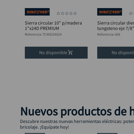
☆
☆
☆
☆
☆
☆
Sierra circular 10" p/madera
Sierra circular die
1"x24D PREMIUM
tungsteno eje 7/8"
Referencia
:
TCWS254024
Referencia
:
606
No disponible
No disponi
Nuevos productos de h
Descubre nuestras nuevas herramientas eléctricas: potenc
bricolaje. ¡Equípate hoy!