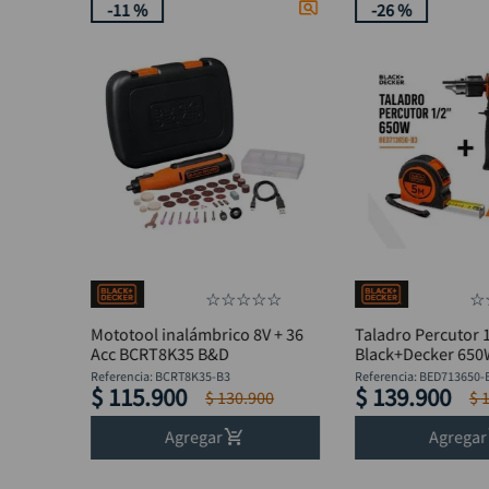
-
11 %
-
26 %
☆
☆
☆
☆
☆
☆
Mototool inalámbrico 8V + 36
Taladro Percutor 
Acc BCRT8K35 B&D
Black+Decker 65
BED713650-B3 + F
Referencia
:
BCRT8K35-B3
Referencia
:
BED713650-
$
115
.
900
$
139
.
900
$
130
.
900
$
Agregar
Agregar