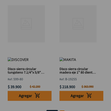
Disco sierra circular
Disco sierra circular
tungsteno 7.1/4"x 5/8"
madera eje 1" 80 dientes
80T DISCOVER
10" MAKITA B-19255
:
599-80
:
B-19255
$
39
.
900
$
218
.
900
$
42
.
200
$
363
.
990
Agregar
Agregar