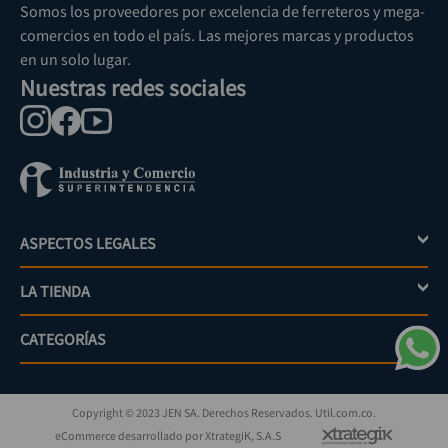
Somos los proveedores por excelencia de ferreteros y mega-
comercios en todo el país. Las mejores marcas y productos
en un solo lugar.
Nuestras redes sociales
ASPECTOS LEGALES
+
LA TIENDA
+
Política de tratamiento de datos personales
Aviso de privacidad
CATEGORÍAS
+
Mi cuenta
Términos y condiciones
Escríbenos
Políticas de distribución y despacho
Jardinería
PQRs
Políticas de devolución
Copyright © 2023 JEN SA. Derechos Reservados. Util.com.co.
Eléctricos
¿Cómo comprar?
Políticas de garantías y devoluciones
eCommerce desarrollado por XtrategiK, S.A.S
Iluminación