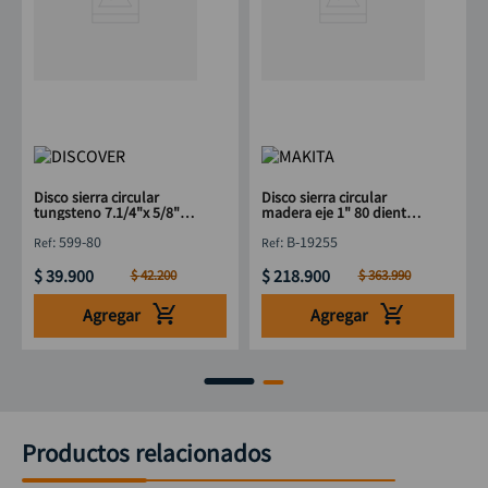
Disco sierra circular
Disco sierra circular
tungsteno 7.1/4"x 5/8"
madera eje 1" 80 dientes
80T DISCOVER
10" MAKITA B-19255
:
599-80
:
B-19255
$
39
.
900
$
218
.
900
$
42
.
200
$
363
.
990
Agregar
Agregar
Productos relacionados