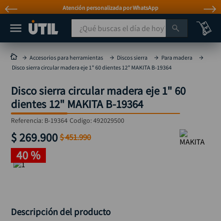
Atención personalizada por WhatsApp
¿Qué buscas el día de hoy?
TÉRMINOS MÁS BUSCADOS
Accesorios para herramientas
Discos sierra
Para madera
Disco sierra circular madera eje 1" 60 dientes 12" MAKITA B-19364
taladro
1
.
Disco sierra circular madera eje 1" 60
taladros pulidoras
2
.
dientes 12" MAKITA B-19364
compresor
3
.
Referencia
:
B-19364
Codigo:
492029500
sierra circular
4
.
$
269
.
900
$
451
.
990
ruteadora
5
.
40 %
broca
6
.
hidrolavadora
7
.
rueda
8
.
taladro inalámbrico
9
.
Descripción del producto