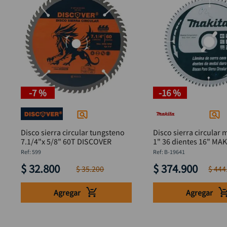
-
7 %
-
16 %
Disco sierra circular tungsteno
Disco sierra circular 
7.1/4"x 5/8" 60T DISCOVER
1" 36 dientes 16" MAK
19641
:
599
:
B-19641
$
32
.
800
$
374
.
900
$
35
.
200
$
444
Agregar
Agregar