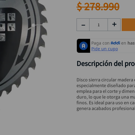
taladro inalámbrico
9
.
$
278
.
990
rodachina
10
.
－
＋
Descripción del pr
Disco sierra circular madera 
especialmente diseñado para 
emplea para el corte y dime
duro, lo que le otorga una m
finos. Es ideal para uso en ca
genera acabados profesional