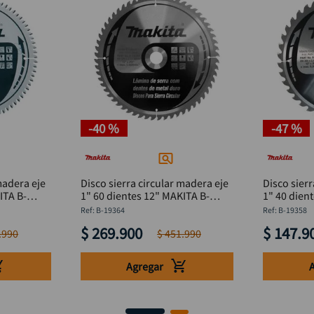
-
40 %
-
47 %
madera eje
Disco sierra circular madera eje
Disco sierr
ITA B-
1" 60 dientes 12" MAKITA B-
1" 40 dien
19364
19358
:
B-19364
:
B-19358
$
269
.
900
$
147
.
9
.
990
$
451
.
990
Agregar