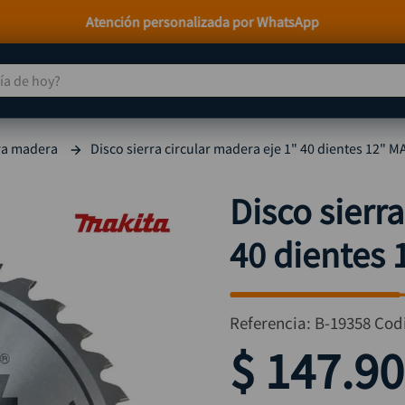
Atención personalizada por WhatsApp
 de hoy?
TÉRMINOS MÁS BUSCADOS
ra madera
Disco sierra circular madera eje 1" 40 dientes 12" 
taladro
1
.
taladros pulidoras
2
.
Disco sierr
compresor
3
.
40 dientes
broca
4
.
sierra circular
5
.
hidrolavadora
6
.
Referencia
:
B-19358
Cod
ruteadora
7
.
$
147
.
90
mototool
8
.