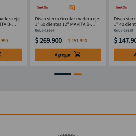
madera eje
Disco sierra circular madera eje
Disco sierr
ITA B-
1" 60 dientes 12" MAKITA B-
1" 40 dien
19364
19358
:
B-19364
:
B-19358
$
269
.
900
$
147
.
9
.
990
$
451
.
990
Agregar