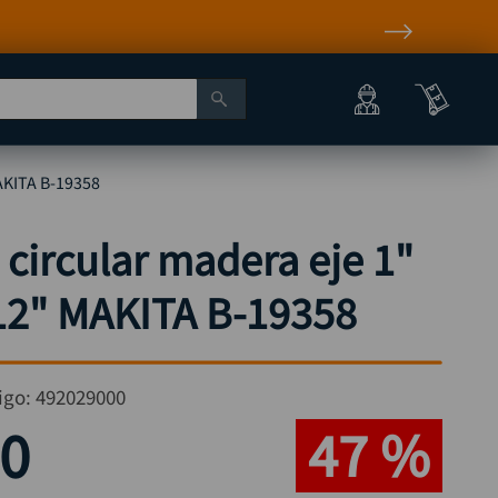
MAKITA B-19358
a circular madera eje 1"
 12" MAKITA B-19358
igo:
492029000
0
47 %