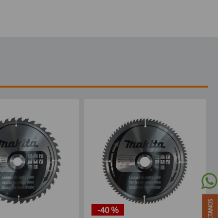
-
40 %