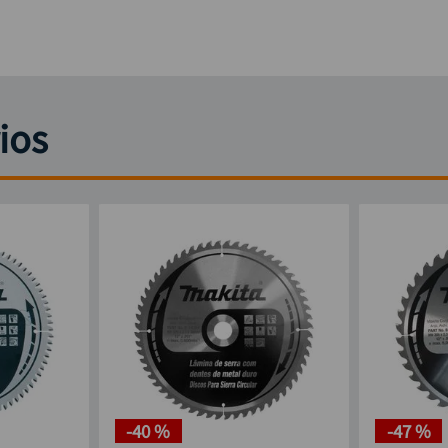
ios
-
40 %
-
47 %