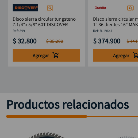
Disco sierra circular tungsteno
Disco sierra circular 
7.1/4"x 5/8" 60T DISCOVER
1" 36 dientes 16" MAK
19641
:
599
:
B-19641
$
32
.
800
$
374
.
900
$
35
.
200
$
444
Agregar
Agregar
Productos relacionados