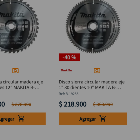
-
40 %
a circular madera eje
Disco sierra circular madera eje
tes 12" MAKITA B-
1" 80 dientes 10" MAKITA B-
19255
:
B-19255
00
$
218
.
900
$
278
.
990
$
363
.
990
Agregar
Agregar