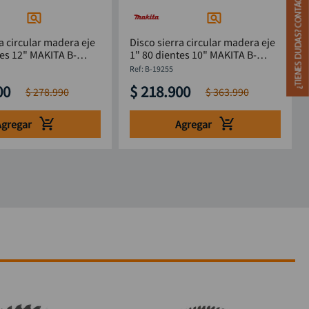
a circular madera eje
Disco sierra circular madera eje
tes 12" MAKITA B-
1" 80 dientes 10" MAKITA B-
19255
:
B-19255
00
$
218
.
900
$
278
.
990
$
363
.
990
Agregar
Agregar