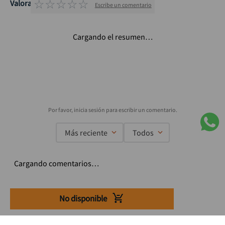
☆
☆
☆
☆
☆
Valoraciones
Escribe un comentario
Cargando el resumen…
Más reciente
Todos
Cargando comentarios…
No disponible
Suscríbete a nuestro Newsletter
Se el primero en enterarte de nuestras ofertas, lanzamientos y