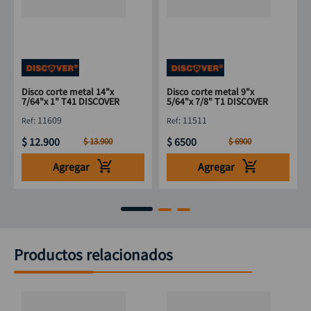
Disco corte metal 14"x
Disco corte metal 9"x
7/64"x 1" T41 DISCOVER
5/64"x 7/8" T1 DISCOVER
:
11609
:
11511
$
12
.
900
$
6500
$
13
.
900
$
6900
Agregar
Agregar
Productos relacionados