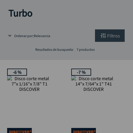
llave
10
.
Turbo
Filtros
Ordenar por
Relevancia
Resultados de busqueda:
7
productos
-
6 %
-
7 %