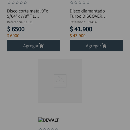
☆
☆
☆
☆
☆
☆
☆
☆
☆
☆
Disco corte metal 9"x
Disco diamantado
5/64"x 7/8" T1
Turbo DISCOVER
DISCOVER
3.1x7x9 9"
Referencia
:
11511
Referencia
:
JN 414
$
6500
$
41
.
900
$
6900
$
43
.
900
Agregar
Agregar
☆
☆
☆
☆
☆