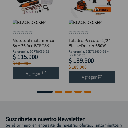
☆
☆
☆
☆
☆
☆
☆
☆
☆
☆
Mototool inalámbrico
Taladro Percutor 1/2"
8V + 36 Acc BCRT8K35
Black+Decker 650W
B&D
BED713650-B3 +
Referencia
:
BCRT8K35-B3
Referencia
:
BED713650-B3 +
$
115
.
900
Flexómetro
BDHT36153
$
139
.
900
$
130
.
900
$
189
.
900
Agregar
Agregar
Suscríbete a nuestro Newsletter
Se el primero en enterarte de nuestras ofertas, lanzamientos y