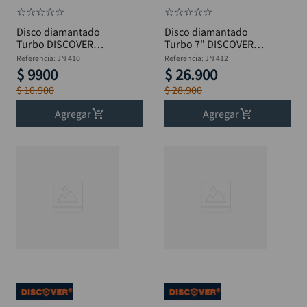
☆
☆
☆
☆
☆
☆
☆
☆
☆
☆
Disco diamantado
Disco diamantado
Turbo DISCOVER
Turbo 7" DISCOVER
2.2x7x22 4.5"
2.0x7x22
Referencia
:
JN 410
Referencia
:
JN 412
$
9900
$
26
.
900
$
10
.
900
$
28
.
900
Agregar
Agregar