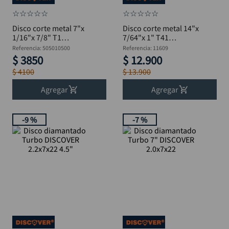
☆
☆
☆
☆
☆
☆
☆
☆
☆
☆
Disco corte metal 7"x
Disco corte metal 14"x
1/16"x 7/8" T1
7/64"x 1" T41
DISCOVER
DISCOVER
Referencia
:
505010500
Referencia
:
11609
$
3850
$
12
.
900
$
4100
$
13
.
900
Agregar
Agregar
-
9 %
-
7 %