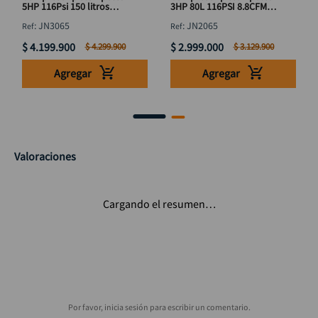
5HP 116Psi 150 litros
3HP 80L 116PSI 8.8CFM
12.7CFM trifasico
DISCOVER JN2065
:
JN3065
:
JN2065
DISCOVER JN3065
$
4
.
199
.
900
$
2
.
999
.
000
$
4
.
299
.
900
$
3
.
129
.
900
Agregar
Agregar
Valoraciones
Cargando el resumen…