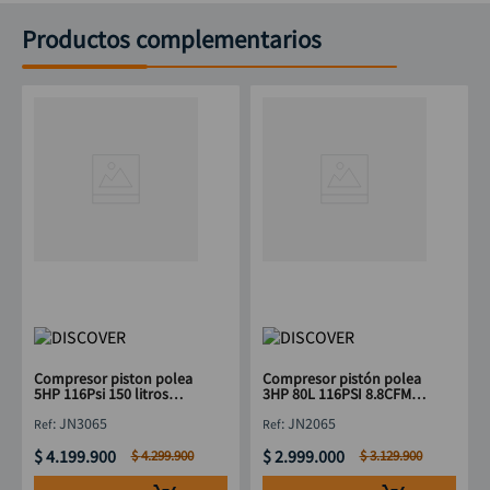
Productos complementarios
Compresor piston polea
Compresor pistón polea
5HP 116Psi 150 litros
3HP 80L 116PSI 8.8CFM
12.7CFM trifasico
DISCOVER JN2065
:
JN3065
:
JN2065
DISCOVER JN3065
$
4
.
199
.
900
$
2
.
999
.
000
$
4
.
299
.
900
$
3
.
129
.
900