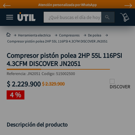
Atención personalizada por WhatsApp
¿Qué buscas el día de hoy?
TÉRMINOS MÁS BUSCADOS
Herramienta electrica
Compresores
De polea
Compresor pistón polea 2HP 55L 116PSI 4.3CFM DISCOVER JN2051
taladro
1
.
Compresor pistón polea 2HP 55L 116PSI
taladros pulidoras
2
.
4.3CFM DISCOVER JN2051
compresor
3
.
Referencia
:
JN2051
Codigo:
515002500
llave
4
.
$
2
.
229
.
900
$
2
.
329
.
900
combo
5
.
4 %
ruteadora
6
.
sierra circular
7
.
broca
8
.
Descripción del producto
rueda
9
.