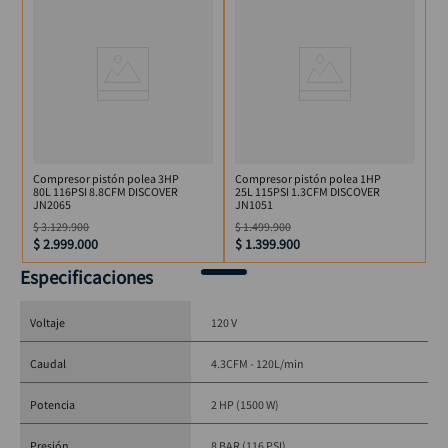
Voltaje: 110 V
Frecuencia: 60 Hz
Presión máxima: 8 bar / 115 PSI
Revoluciones: 1030 RPM
Salida de aire: 120 L/min (4,3 cfm)
Cilindros: 51 x 2 mm
Doble salida de aire
Peso: 65 kg
Compresor pistón polea 3HP
Compresor pistón polea 1HP
80L 116PSI 8.8CFM DISCOVER
25L 115PSI 1.3CFM DISCOVER
JN2065
JN1051
$
3
.
129
.
900
$
1
.
499
.
900
$
2
.
999
.
000
$
1
.
399
.
900
Incluye:
Especificaciones
Bolsa con accesorios
Manual de uso
Voltaje
120 V
Caudal
4.3CFM - 120L/min
Producto original
 Garantía de 1 año por defectos de fábrica
Potencia
2 HP (1500 W)
 Importado directamente por 
JEN S.A.
Presión
8 BAR (116 PSI)