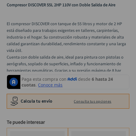
hidrolavadora
10
.
Compresor DISCOVER 55L 2HP 110V con Doble Salida de Aire
El compresor DISCOVER con tanque de 55 litros y motor de 2 HP 
está diseñado para trabajos exigentes en talleres, carpinterías, 
industria o el hogar. Su construcción robusta y materiales de alta 
calidad garantizan durabilidad, rendimiento constante y una larga 
vida útil.
Cuenta con doble salida de aire, ideal para pintura con pistolas o 
aerógrafos, soplado de superficies, inflado y funcionamiento de 
herramientas neumáticas. Gracias a su presión máxima de 8 bar 
(115 PSI) y su capacidad de 120 L/min (4,3 cfm), se adapta 
perfectamente a tareas como petrolización en espacios reducidos, 
limpieza profunda o acabados profesionales.
Su sistema de transporte fácil y peso equilibrado hacen que sea 
Calcula tu envío
Consulta tus opciones
cómodo de mover en cualquier entorno de trabajo.
Especificaciones técnicas:
Te puede interesar
Capacidad del tanque: 55 L
Potencia: 1490 W (2 HP)