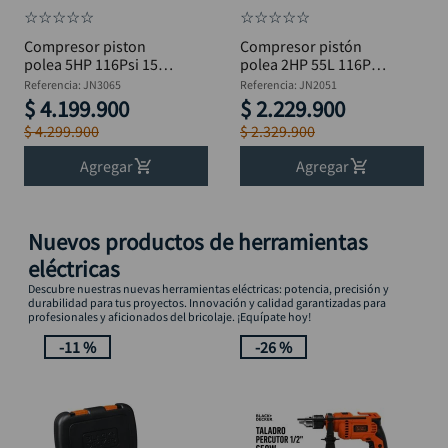
☆
☆
☆
☆
☆
☆
☆
☆
☆
☆
Compresor piston
Compresor pistón
polea 5HP 116Psi 150
polea 2HP 55L 116PSI
litros 12.7CFM
4.3CFM DISCOVER
Referencia
:
JN3065
Referencia
:
JN2051
trifasico DISCOVER
JN2051
$
4
.
199
.
900
$
2
.
229
.
900
JN3065
$
4
.
299
.
900
$
2
.
329
.
900
Agregar
Agregar
Nuevos productos de herramientas
eléctricas
Descubre nuestras nuevas herramientas eléctricas: potencia, precisión y
durabilidad para tus proyectos. Innovación y calidad garantizadas para
profesionales y aficionados del bricolaje. ¡Equípate hoy!
-
11 %
-
26 %