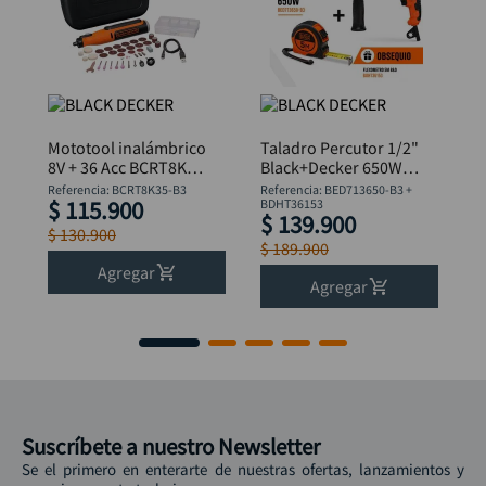
Mototool inalámbrico
Taladro Percutor 1/2"
8V + 36 Acc BCRT8K35
Black+Decker 650W
B&D
BED713650-B3 +
Referencia
:
BCRT8K35-B3
Referencia
:
BED713650-B3 +
$
115
.
900
Flexómetro
BDHT36153
$
139
.
900
$
130
.
900
$
189
.
900
Agregar
Agregar
Suscríbete a nuestro Newsletter
Se el primero en enterarte de nuestras ofertas, lanzamientos y