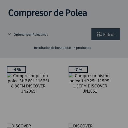
alicate
10
.
Compresor de Polea
Filtros
Ordenar por
Relevancia
Resultados de busqueda:
4
productos
-
4 %
-
7 %