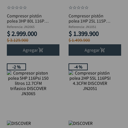
☆
☆
☆
☆
☆
☆
☆
☆
☆
☆
Compresor pistón
Compresor pistón
polea 3HP 80L 116PSI
polea 1HP 25L 115PSI
8.8CFM DISCOVER
1.3CFM DISCOVER
Referencia
:
JN2065
Referencia
:
JN1051
JN2065
JN1051
$
2
.
999
.
000
$
1
.
399
.
900
$
3
.
129
.
900
$
1
.
499
.
900
Agregar
Agregar
-
2 %
-
4 %