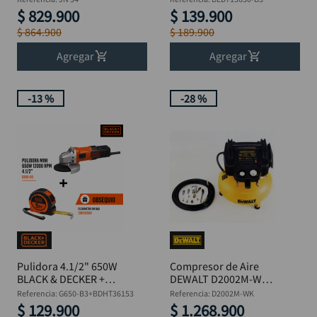
$
829
.
900
$
139
.
900
$
864
.
900
$
189
.
900
Agregar
Agregar
-
13 %
-
28 %
Pulidora 4.1/2" 650W
Compresor de Aire
BLACK & DECKER +
DEWALT D2002M-WK 6
Flexómetro 5M
Gal / 1.5 HP / 120V
Referencia
:
G650-B3+BDHT36153
Referencia
:
D2002M-WK
$
129
.
900
$
1
.
268
.
900