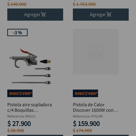
$
149
.
900
$
1
.
763
.
900
Agregar
Agregar
-
3 %
Pistola aire sopladora
Pistola de Calor
c/4 Boquillas
Discover 1600W con 4
DISCOVER MA011
Boquillas – REF:
Referencia
:
MA011
Referencia
:
HTG198
HTG198
$
27
.
900
$
159
.
900
$
28
.
900
$
174
.
900