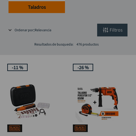
llave impacto
10
.
Taladros
Filtros
Ordenar por
Relevancia
Resultados de busqueda:
476
productos
-
11 %
-
26 %