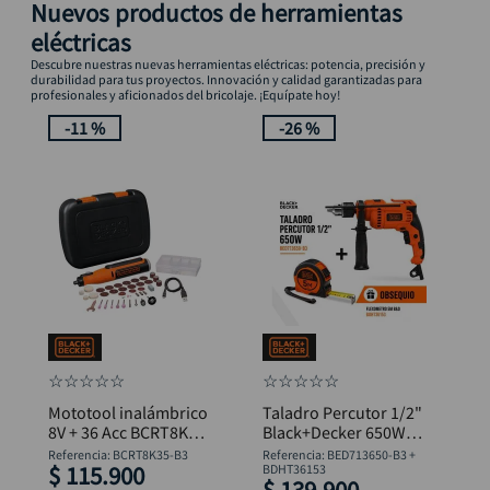
Nuevos productos de herramientas
eléctricas
Descubre nuestras nuevas herramientas eléctricas: potencia, precisión y
durabilidad para tus proyectos. Innovación y calidad garantizadas para
profesionales y aficionados del bricolaje. ¡Equípate hoy!
-
11 %
-
26 %
☆
☆
☆
☆
☆
☆
☆
☆
☆
☆
Mototool inalámbrico
Taladro Percutor 1/2"
8V + 36 Acc BCRT8K35
Black+Decker 650W
B&D
BED713650-B3 +
Referencia
:
BCRT8K35-B3
Referencia
:
BED713650-B3 +
$
115
.
900
Flexómetro
BDHT36153
$
139
.
900