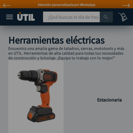
Atención personalizada por WhatsApp
¿Qué buscas el día de hoy?
TÉRMINOS MÁS BUSCADOS
Herramientas eléctricas
taladro
1
.
Encuentra una amplia gama de taladros, sierras, mototools y más
taladros pulidoras
en UTIL. Herramientas de alta calidad para todas tus necesidades
2
.
de construcción y bricolaje. ¡Equipa tu trabajo con lo mejor!"
compresor
3
.
broca
4
.
sierra circular
5
.
hidrolavadora
6
.
Estacionaria
ruteadora
7
.
mototool
8
.
taladro inalámbrico
9
.