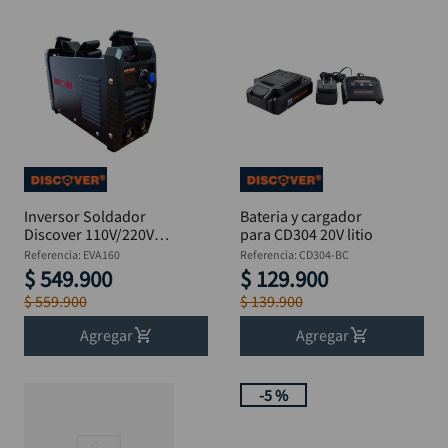
Inversor Soldador
Bateria y cargador
Discover 110V/220V
para CD304 20V litio
160A MMA - EVA160
Referencia
:
EVA160
Referencia
:
CD304-BC
$
549
.
900
$
129
.
900
$
559
.
900
$
139
.
900
Agregar
Agregar
-
5 %