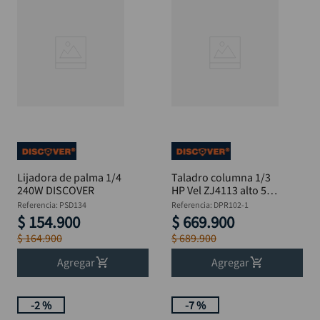
Lijadora de palma 1/4
Taladro columna 1/3
240W DISCOVER
HP Vel ZJ4113 alto 580
mm 1/2" DISCOVER
Referencia
:
PSD134
Referencia
:
DPR102-1
$
154
.
900
$
669
.
900
$
164
.
900
$
689
.
900
Agregar
Agregar
-
2 %
-
7 %