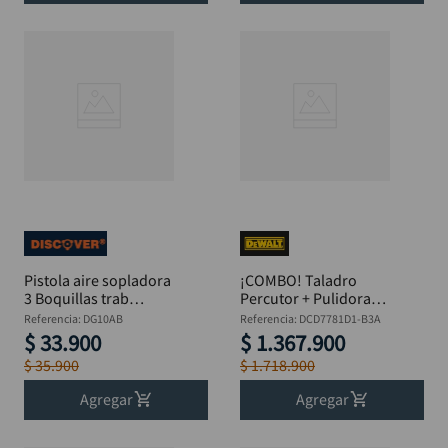
Pistola aire sopladora
¡COMBO! Taladro
3 Boquillas trab
Percutor + Pulidora
pesadDISCOVER
DeWalt 20V
Referencia
:
DG10AB
Referencia
:
DCD7781D1-B3A
DG10AB
DCD7781D1-B3A
$
33
.
900
$
1
.
367
.
900
$
35
.
900
$
1
.
718
.
900
Agregar
Agregar