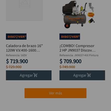
Caladora de brazo 16"
¡COMBO! Compresor
120W V.V.400-1600
2 HP JN9037 Discover
RPM DISCOVER 16DV
+ Aerógrafo +
Referencia
:
16DV
Referencia
:
JN9037+Kit Pintura
Manguera + Máscara
$
719
.
900
$
709
.
900
$
729
.
900
$
749
.
900
Agregar
Agregar
Ver más