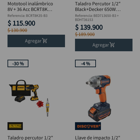
Mototool inalámbrico
Taladro Percutor 1/2"
8V + 36 Acc BCRT8K35
Black+Decker 650W
B&D
BED713650-B3 +
Referencia
:
BCRT8K35-B3
Referencia
:
BED713650-B3 +
Flexómetro
BDHT36153
$
115
.
900
$
139
.
900
$
130
.
900
$
189
.
900
Agregar
Agregar
-
30 %
-
4 %
Taladro percutor 1/2"
Llave de impacto 1/2"