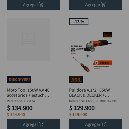
Agregar
Agregar
-
13 %
Moto Tool 150W V.V 40
Pulidora 4.1/2" 650W
accesorios + estuche
BLACK & DECKER +
DISCOVER
Destornillador Pala
Referencia
:
EDG124
Referencia
:
G650-B3+BDHT62298
$
134
.
900
$
129
.
900
$
144
.
900
$
149
.
900
Agregar
Agregar