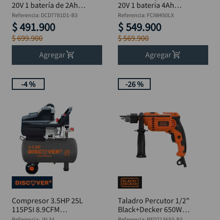
20V 1 batería de 2Ah +
20V 1 bateria 4Ah
bolso DeWalt
Brushless Estuche
Referencia
:
DCD7781D1-B3
Referencia
:
FCIW450LX
DCD7781D1-B3
Discover
$
491
.
900
$
549
.
900
+Obsequio
$
699
.
900
$
569
.
900
Avellanador Dewalt
DW2700
Agregar
Agregar
-
4 %
-
26 %
Compresor 3.5HP 25L
Taladro Percutor 1/2"
115PSI 8.9CFM
Black+Decker 650W
DISCOVER JN 34
BED713650-B3
Referencia
:
JN 34
Referencia
:
BED713650-B3