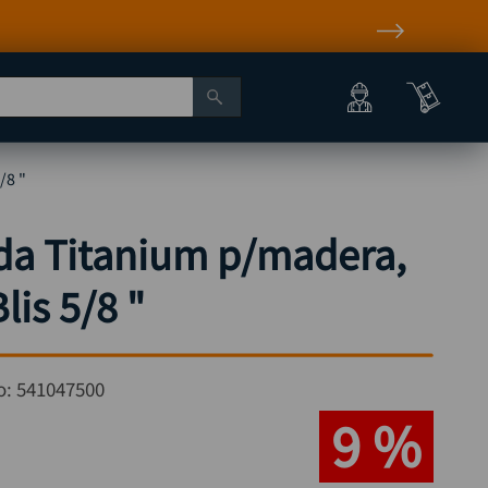
/8 "
da Titanium p/madera,
is 5/8 "
o:
541047500
9 %