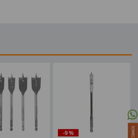
-
9 %