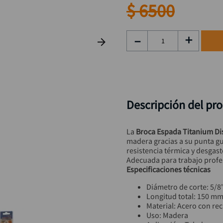
taladro inalámbrico
9
.
$
6500
rodachina
10
.
－
＋
Descripción del pr
La 
Broca Espada Titanium Di
madera gracias a su punta guí
resistencia térmica y desgast
Adecuada para trabajo profes
Especificaciones técnicas
Diámetro de corte: 5/8
Longitud total: 150 m
Material: Acero con re
Uso: Madera