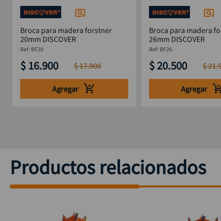
Broca para madera forstner
Broca para madera fo
20mm DISCOVER
26mm DISCOVER
:
BF20
:
BF26
$
16
.
900
$
20
.
500
$
17
.
900
$
21
.
Agregar
Agregar
Productos relacionados