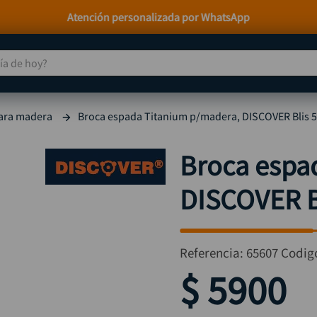
Atención personalizada por WhatsApp
 de hoy?
TÉRMINOS MÁS BUSCADOS
ara madera
Broca espada Titanium p/madera, DISCOVER Blis 5
taladro
1
.
taladros pulidoras
2
.
Broca espa
compresor
3
.
DISCOVER Bl
broca
4
.
sierra circular
5
.
hidrolavadora
6
.
Referencia
:
65607
Codig
ruteadora
7
.
$
5900
mototool
8
.