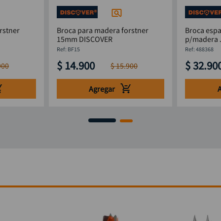
rstner
Broca para madera forstner
Broca espa
15mm DISCOVER
p/madera J
:
BF15
:
488368
$
14
.
900
$
32
.
90
900
$
15
.
900
Agregar