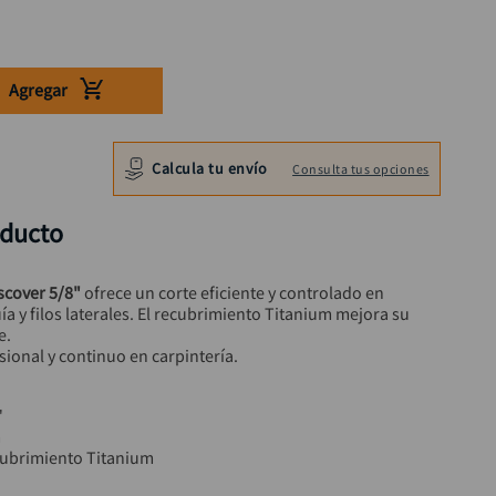
Agregar
Calcula tu envío
Consulta tus opciones
oducto
scover 5/8"
 ofrece un corte eficiente y controlado en 
a y filos laterales. El recubrimiento Titanium mejora su 
e.
ional y continuo en carpintería.
"
m
cubrimiento Titanium