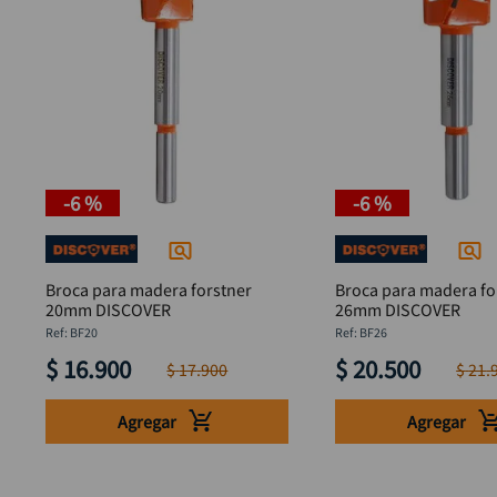
-
6 %
-
6 %
Broca para madera forstner
Broca para madera fo
20mm DISCOVER
26mm DISCOVER
:
BF20
:
BF26
$
16
.
900
$
20
.
500
$
17
.
900
$
21
.
Agregar
Agregar