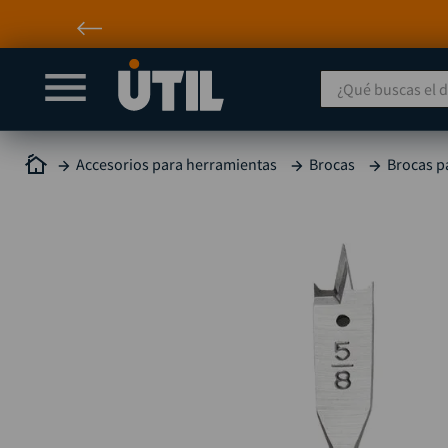
¿Qué buscas el día
Accesorios para herramientas
Brocas
Brocas p