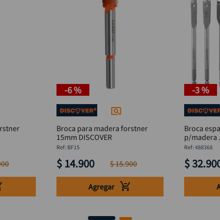
-
6 %
-
3 %
rstner
Broca para madera forstner
Broca espa
15mm DISCOVER
p/madera J
:
BF15
:
488368
$
14
.
900
$
32
.
90
900
$
15
.
900
Agregar