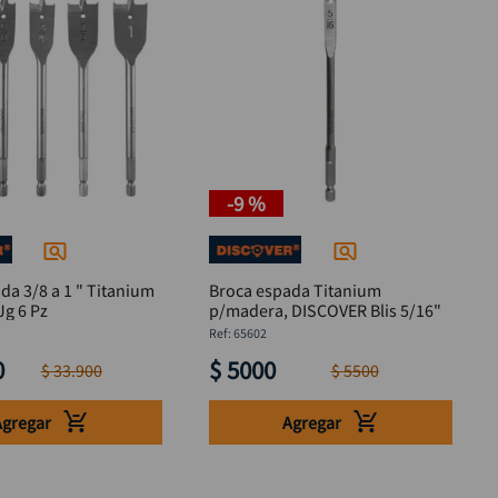
-
9 %
da 3/8 a 1 " Titanium
Broca espada Titanium
g 6 Pz
p/madera, DISCOVER Blis 5/16"
:
65602
0
$
5000
$
33
.
900
$
5500
Agregar
Agregar