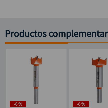
Productos complementar
-
6 %
-
6 %