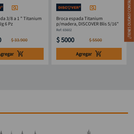
da 3/8 a 1 " Titanium
Broca espada Titanium
g 6 Pz
p/madera, DISCOVER Blis 5/16"
:
65602
0
$
5000
$
33
.
900
$
5500
Agregar
Agregar