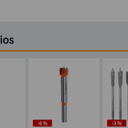
ios
-
6 %
-
3 %