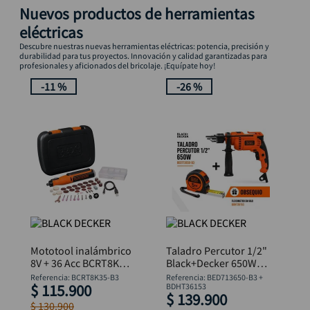
Nuevos productos de herramientas
eléctricas
Descubre nuestras nuevas herramientas eléctricas: potencia, precisión y
durabilidad para tus proyectos. Innovación y calidad garantizadas para
profesionales y aficionados del bricolaje. ¡Equípate hoy!
-
11 %
-
26 %
Mototool inalámbrico
Taladro Percutor 1/2"
8V + 36 Acc BCRT8K35
Black+Decker 650W
B&D
BED713650-B3 +
Referencia
:
BCRT8K35-B3
Referencia
:
BED713650-B3 +
$
115
.
900
Flexómetro
BDHT36153
$
139
.
900
$
130
.
900