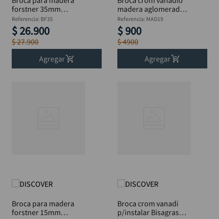
Broca para madera
Broca crom vanadio
forstner 35mm
madera aglomerada
DISCOVER
DISCOVER 3/4"
Referencia
:
BF35
Referencia
:
MAD19
$
26
.
900
$
900
$
27
.
900
$
4900
Agregar
Agregar
Broca para madera
Broca crom vanadi
forstner 15mm
p/instalar Bisagras