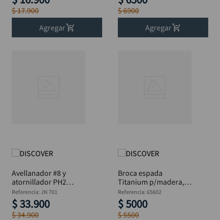
$
17
.
900
$
6900
Agregar
Agregar
Avellanador #8 y
Broca espada
atornillador PH2
Titanium p/madera,
DISCOVER
DISCOVER Blis 5/16"
Referencia
:
JN 701
Referencia
:
65602
$
33
.
900
$
5000
$
34
.
900
$
5500