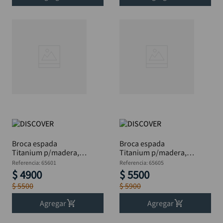
Broca espada
Broca espada
Titanium p/madera,
Titanium p/madera,
DISCOVER Blis 1/4 "
DISCOVER Blis 1/2 "
Referencia
:
65601
Referencia
:
65605
$
4900
$
5500
$
5500
$
5900
Agregar
Agregar