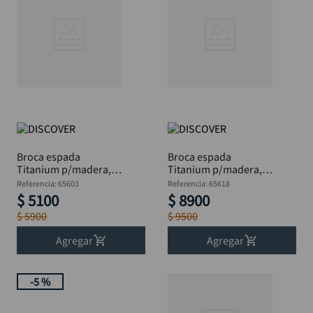
Broca espada
Broca espada
Titanium p/madera,
Titanium p/madera,
DISCOVER Blis 3/8"
DISCOVER Blis 1.1/2"
Referencia
:
65603
Referencia
:
65618
$
5100
$
8900
$
5900
$
9500
Agregar
Agregar
-
5 %