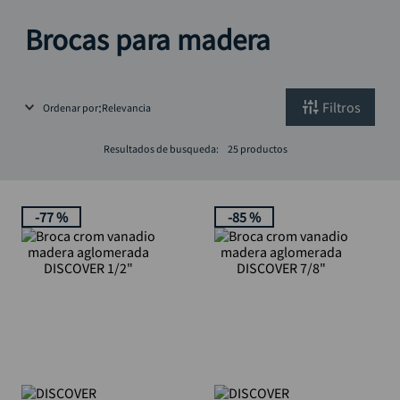
rodachina
10
.
Brocas para madera
Filtros
Ordenar por
Relevancia
Resultados de busqueda:
25
productos
-
77 %
-
85 %