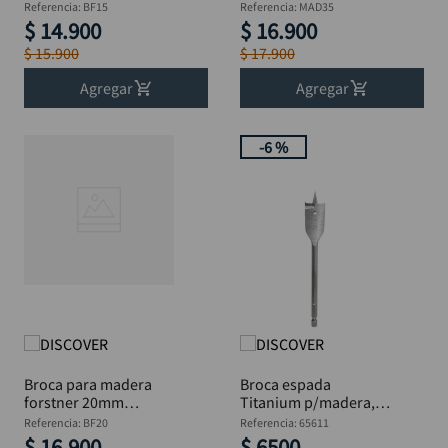
DISCOVER
parche 35 mm
Referencia
:
BF15
Referencia
:
MAD35
$
14
.
900
$
16
.
900
$
15
.
900
$
17
.
900
Agregar
Agregar
-
6 %
Broca para madera
Broca espada
forstner 20mm
Titanium p/madera,
DISCOVER
DISCOVER Blis 7/8 "
Referencia
:
BF20
Referencia
:
65611
$
16
.
900
$
6500