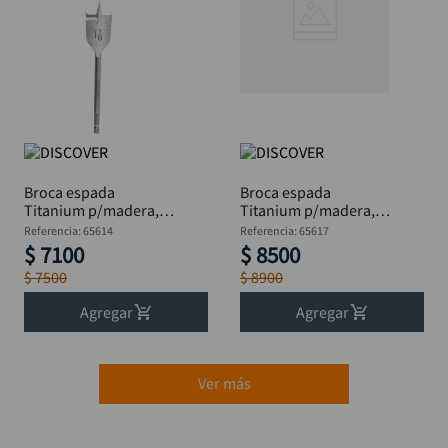
Broca espada
Broca espada
Titanium p/madera,
Titanium p/madera,
DISCOVER Blis 1.1/8 "
DISCOVER Blis 1.3/8"
Referencia
:
65614
Referencia
:
65617
$
7100
$
8500
$
7500
$
8900
Agregar
Agregar
Ver más