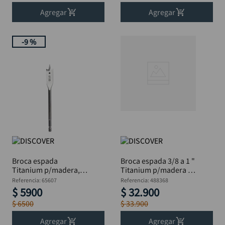
Agregar
Agregar
-
9 %
Broca espada
Broca espada 3/8 a 1 "
Titanium p/madera,
Titanium p/madera Jg
DISCOVER Blis 5/8 "
6 Pz
Referencia
:
65607
Referencia
:
488368
$
5900
$
32
.
900
$
6500
$
33
.
900
Agregar
Agregar