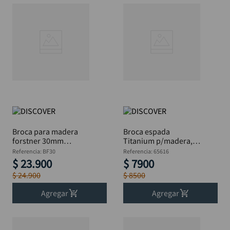
Broca para madera
Broca espada
forstner 30mm
Titanium p/madera,
DISCOVER
DISCOVER Blis 1.1/4"
Referencia
:
BF30
Referencia
:
65616
$
23
.
900
$
7900
$
24
.
900
$
8500
Agregar
Agregar