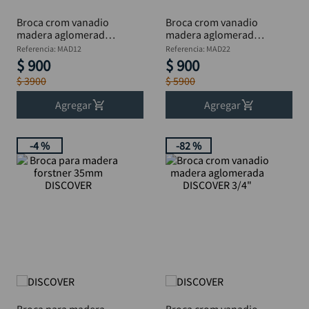
Broca crom vanadio
Broca crom vanadio
madera aglomerada
madera aglomerada
DISCOVER 1/2"
DISCOVER 7/8"
Referencia
:
MAD12
Referencia
:
MAD22
$
900
$
900
$
3900
$
5900
Agregar
Agregar
-
4 %
-
82 %