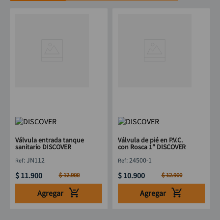
Válvula entrada tanque
Válvula de pié en P.V.C.
sanitario DISCOVER
con Rosca 1" DISCOVER
:
JN112
:
24500-1
$
11
.
900
$
10
.
900
$
12
.
900
$
12
.
900
Agregar
Agregar