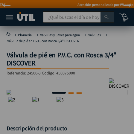
Atención personalizada por WhatsApp
¿Qué buscas el día de hoy?
TÉRMINOS MÁS BUSCADOS
Plomería
Valvulas y llaves para agua
Valvulas
Válvula de pié en P.V.C. con Rosca 3/4" DISCOVER
taladro
1
.
Válvula de pié en P.V.C. con Rosca 3/4"
taladros pulidoras
2
.
DISCOVER
compresor
3
.
Referencia
:
24500-3
Codigo:
450075000
llave
4
.
sierra circular
5
.
ruteadora
6
.
broca
7
.
hidrolavadora
8
.
rueda
9
.
Descripción del producto