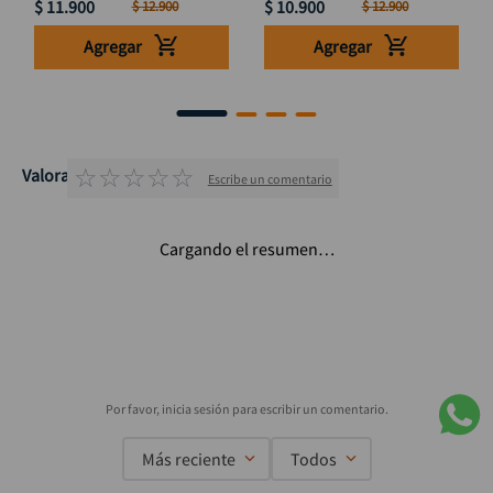
$
11
.
900
$
10
.
900
$
12
.
900
$
12
.
900
Agregar
Agregar
☆
☆
☆
☆
☆
Valoraciones
Escribe un comentario
Cargando el resumen…
Más reciente
Todos