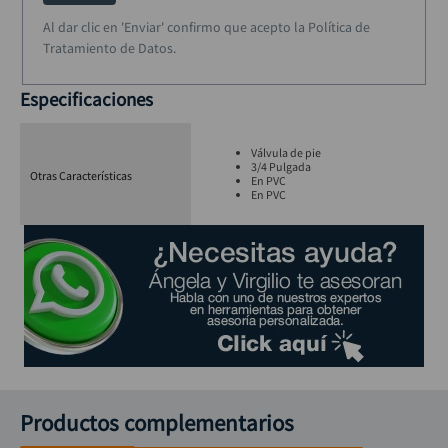
Al dar clic en 'Enviar' confirmo que acepto la Política de
Tratamiento de Datos.
Especificaciones
Válvula de pie
3/4 Pulgada
Otras Características
En PVC
En PVC
Productos complementarios