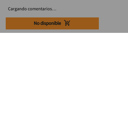
Cargando comentarios…
No disponible
Suscríbete a nuestro Newsletter
Se el primero en enterarte de nuestras ofertas, lanzamientos y
consejos para tu trabajo
Acepto los Término y condiciones
Suscribirme
Medios de pago