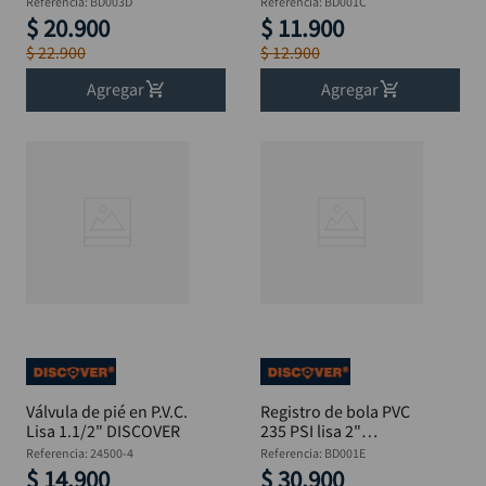
Referencia
:
BD003D
Referencia
:
BD001C
DISCOVER
$
20
.
900
$
11
.
900
$
22
.
900
$
12
.
900
Agregar
Agregar
Válvula de pié en P.V.C.
Registro de bola PVC
Lisa 1.1/2" DISCOVER
235 PSI lisa 2"
DISCOVER
Referencia
:
24500-4
Referencia
:
BD001E
$
14
.
900
$
30
.
900