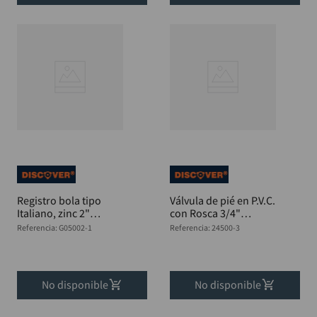
Registro bola tipo
Válvula de pié en P.V.C.
Italiano, zinc 2"
con Rosca 3/4"
DISCOVER
DISCOVER
Referencia
:
G05002-1
Referencia
:
24500-3
No disponible
No disponible