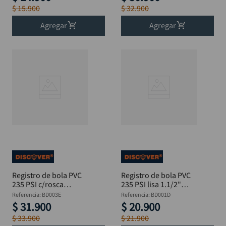
$
15
.
900
$
32
.
900
Agregar
Agregar
Registro de bola PVC
Registro de bola PVC
235 PSI c/rosca
235 PSI lisa 1.1/2"
interna 2" DISCOVER
DISCOVER
Referencia
:
BD003E
Referencia
:
BD001D
$
31
.
900
$
20
.
900
$
33
.
900
$
21
.
900