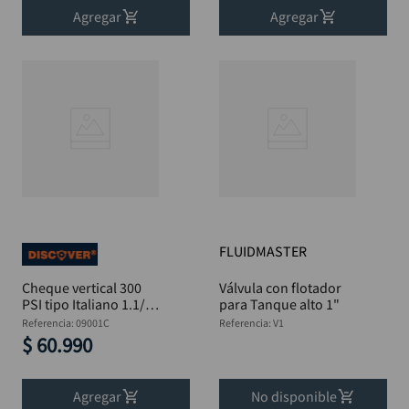
Agregar
Agregar
FLUIDMASTER
Cheque vertical 300
Válvula con flotador
PSI tipo Italiano 1.1/4"
para Tanque alto 1"
DISCOVER
Referencia
:
09001C
Referencia
:
V1
$
60
.
990
Agregar
No disponible