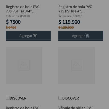
Registro de bola PVC
Registro de bola PVC
235 PSI lisa 3/4"
235 PSI lisa 4"
DISCOVER
DISCOVER
Referencia
:
BD001B
Referencia
:
BD001G
$
7500
$
119
.
900
$
9490
$
129
.
900
Agregar
Agregar
Registro de bola PVC
Válvula de pié en P.V.C.