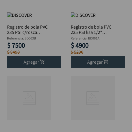
Registro de bola PVC
Registro de bola PVC
235 PSI c/rosca
235 PSI lisa 1/2"
interna 3/4"
DISCOVER
Referencia
:
BD003B
Referencia
:
BD001A
DISCOVER
$
7500
$
4900
$
9490
$
5290
Agregar
Agregar