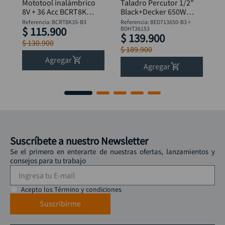
Mototool inalámbrico
Taladro Percutor 1/2"
8V + 36 Acc BCRT8K35
Black+Decker 650W
B&D
BED713650-B3 +
Referencia
:
BCRT8K35-B3
Referencia
:
BED713650-B3 +
$
115
.
900
Flexómetro
BDHT36153
$
139
.
900
$
130
.
900
$
189
.
900
Agregar
Agregar
Suscríbete a nuestro Newsletter
Se el primero en enterarte de nuestras ofertas, lanzamientos y
consejos para tu trabajo
Acepto los Término y condiciones
Suscribirme