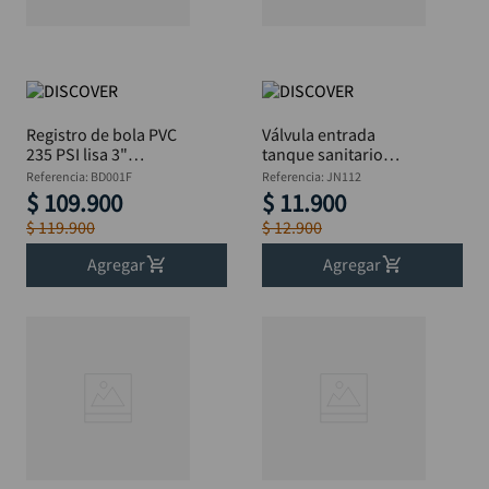
alicate
10
.
Registro de bola PVC
Válvula entrada
235 PSI lisa 3"
tanque sanitario
DISCOVER
DISCOVER
Referencia
:
BD001F
Referencia
:
JN112
$
109
.
900
$
11
.
900
$
119
.
900
$
12
.
900
Agregar
Agregar