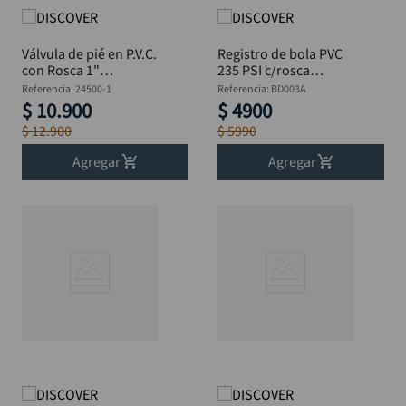
Válvula de pié en P.V.C.
Registro de bola PVC
con Rosca 1"
235 PSI c/rosca
DISCOVER
interna 1/2"
Referencia
:
24500-1
Referencia
:
BD003A
DISCOVER
$
10
.
900
$
4900
$
12
.
900
$
5990
Agregar
Agregar