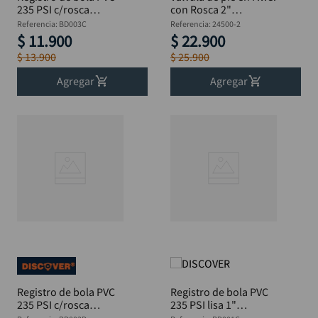
235 PSI c/rosca
con Rosca 2"
interna 1" DISCOVER
DISCOVER
Referencia
:
BD003C
Referencia
:
24500-2
$
11
.
900
$
22
.
900
$
13
.
900
$
25
.
900
Agregar
Agregar
Registro de bola PVC
Registro de bola PVC
235 PSI c/rosca
235 PSI lisa 1"
interna 1.1/2"
DISCOVER