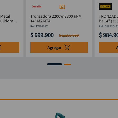
Metal
Tronzadora 2200W 3800 RPM
TRONZADO
ulidora
14" MAKITA
B3 14" (3
Walt
:
LW1401X
:
D28730-B
$
999
.
900
$
984
.
9
$
1
.
155
.
900
Agregar