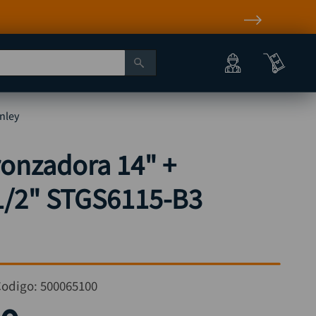
nley
onzadora 14" +
.1/2" STGS6115-B3
Codigo:
500065100