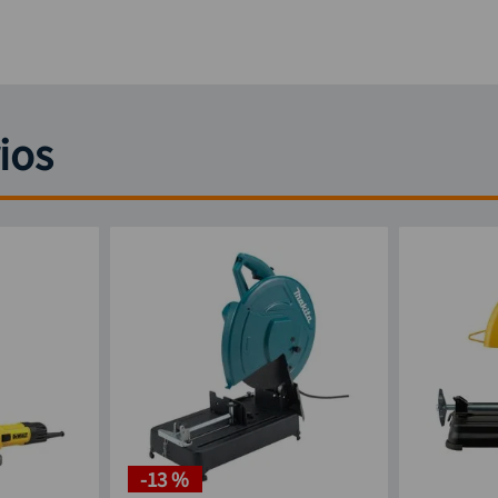
(1) Pulidora 4½" STGS
(1) Disco de corte par
(1) Mango lateral para 
(1) Llave de ajuste
(1) Manual de usuario
ios
-
13 %