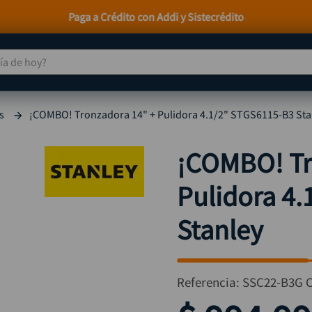
Envío incluido a nivel nacional* Aplican T&C
 de hoy?
TÉRMINOS MÁS BUSCADOS
s
¡COMBO! Tronzadora 14" + Pulidora 4.1/2" STGS6115-B3 Sta
taladro
1
.
taladros pulidoras
2
.
¡COMBO! Tr
compresor
3
.
Pulidora 4
broca
4
.
sierra circular
5
.
Stanley
hidrolavadora
6
.
ruteadora
7
.
Referencia
:
SSC22-B3G
mototool
8
.