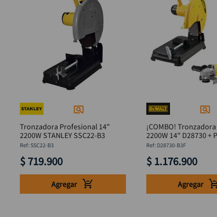
Tronzadora Profesional 14"
¡COMBO! Tronzadora 
2200W STANLEY SSC22-B3
2200W 14" D28730 + P
4.1/2" DWE750-B3 De
:
SSC22-B3
:
D28730-B3F
$
719
.
900
$
1
.
176
.
900
Agregar
Agregar