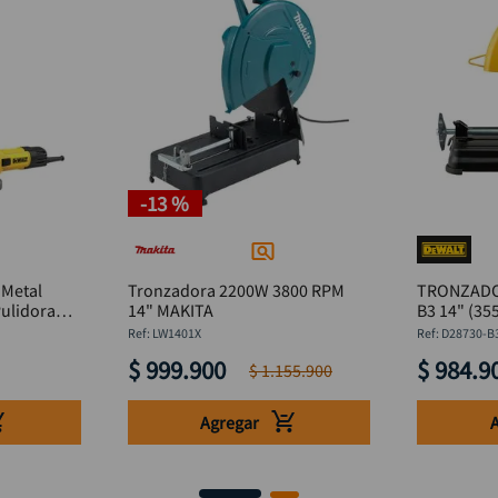
-
13 %
Metal
Tronzadora 2200W 3800 RPM
TRONZADO
ulidora
14" MAKITA
B3 14" (3
Walt
:
LW1401X
:
D28730-B
$
999
.
900
$
984
.
9
$
1
.
155
.
900
Agregar