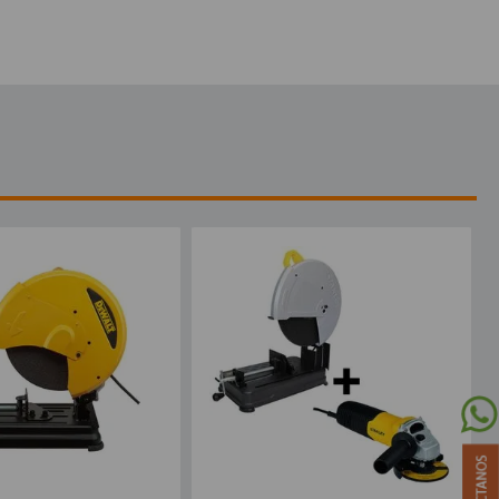
6115-B3 Stanley
a tronzadora
la pulidora