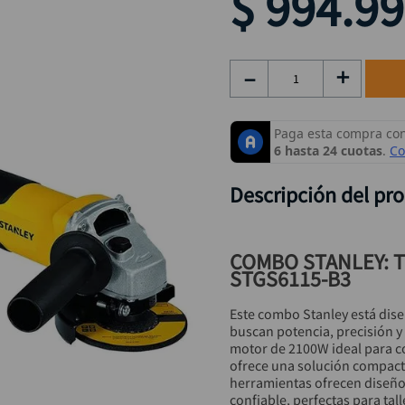
$
994
.
99
taladro inalámbrico
9
.
rodachina
10
.
－
＋
Descripción del pr
COMBO STANLEY: T
STGS6115-B3
Este combo Stanley está dise
buscan potencia, precisión y
motor de 2100W ideal para co
ofrece una solución compact
herramientas ofrecen diseñ
confiable, perfectas para tal