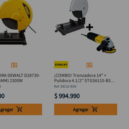
RA DEWALT D28730-
¡COMBO! Tronzadora 14" +
55MM) 2300W
Pulidora 4.1/2" STGS6115-B3
Stanley
3
:
SSC22-B3G
00
$
994
.
990
Agregar
Agregar