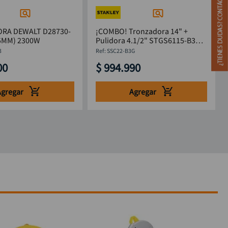
RA DEWALT D28730-
¡COMBO! Tronzadora 14" +
55MM) 2300W
Pulidora 4.1/2" STGS6115-B3
Stanley
3
:
SSC22-B3G
00
$
994
.
990
Agregar
Agregar