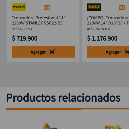
Tronzadora Profesional 14"
¡COMBO! Tronzadora 
2200W STANLEY SSC22-B3
2200W 14" D28730 + P
4.1/2" DWE750-B3 De
:
SSC22-B3
:
D28730-B3F
$
719
.
900
$
1
.
176
.
900
Agregar
Agregar
Productos relacionados