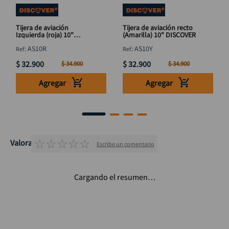
Tijera de aviación
Tijera de aviación recto
Izquierda (roja) 10"
(Amarilla) 10" DISCOVER
DISCOVER
:
AS10R
:
AS10Y
$
32
.
900
$
32
.
900
$
34
.
900
$
34
.
900
Agregar
Agregar
☆
☆
☆
☆
☆
Valoraciones
Escribe un comentario
Cargando el resumen…