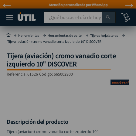
Atención personalizada por WhatsApp
¿Qué buscas el día de hoy?
TÉRMINOS MÁS BUSCADOS
Herramientas
Herramientas de corte
Tijeras hojalateras
Tijera (aviación) cromo vanadio corte izquierdo 10" DISCOVER
taladro
1
.
Tijera (aviación) cromo vanadio corte
taladros pulidoras
2
.
izquierdo 10" DISCOVER
compresor
3
.
Referencia
:
61526
Codigo:
665002900
broca
4
.
sierra circular
5
.
hidrolavadora
6
.
ruteadora
7
.
mototool
8
.
Descripción del producto
taladro inalámbrico
9
.
Tijera (aviación) cromo vanadio corte izquierdo 10"