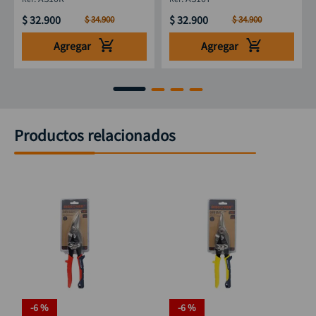
$
32
.
900
$
32
.
900
$
34
.
900
$
34
.
900
Agregar
Agregar
Productos relacionados
-
6 %
-
6 %