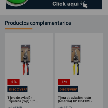
Productos complementarios
-
6 %
-
6 %
Tijera de aviación
Tijera de aviación recto
Izquierda (roja) 10"
(Amarilla) 10" DISCOVER
DISCOVER
:
AS10R
:
AS10Y