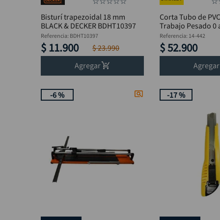
☆
☆
☆
☆
☆
☆
Bisturí trapezoidal 18 mm
Corta Tubo de PVC
BLACK & DECKER BDHT10397
Trabajo Pesado 0 
STANLEY 14-442
Referencia
:
BDHT10397
Referencia
:
14-442
$
11
.
900
$
52
.
900
$
23
.
990
Agregar
Agregar
-
6 %
-
17 %