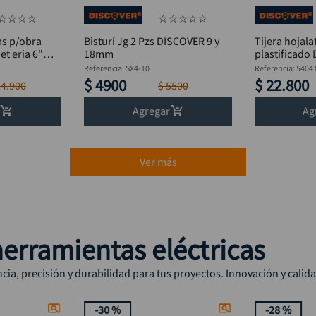
☆
☆
☆
☆
☆
☆
☆
☆
☆
as p/obra
Bisturí Jg 2 Pzs DISCOVER 9 y
Tijera hojal
t eria 6"
18mm
plastificado
Referencia
:
SX4-10
Referencia
:
5404
$
4900
$
22
.
800
14
.
900
$
5500
Agregar
Ag
Ver más
erramientas eléctricas
ia, precisión y durabilidad para tus proyectos. Innovación y calid
-
30 %
-
28 %