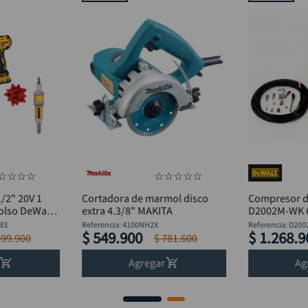
☆
☆
☆
☆
☆
☆
☆
☆
☆
/2" 20V 1
Cortadora de marmol disco
Compresor d
bolso DeWalt
extra 4.3/8" MAKITA
D2002M-WK 6 
bsequio
120V
B3
Referencia
:
4100NH2X
Referencia
:
D200
$
549
.
900
$
1
.
268
.
9
lt DW2700
699
.
900
$
781
.
600
Agregar
Ag