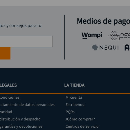
Medios de pag
tos y consejos para tu
LEGALES
LA TIENDA
condiciones
Mi cuenta
tratamiento de datos personales
Escríbenos
vacidad
PQRs
 distribución y despacho
¿Cómo comprar?
 garantías y devoluciones
Centros de Servicio