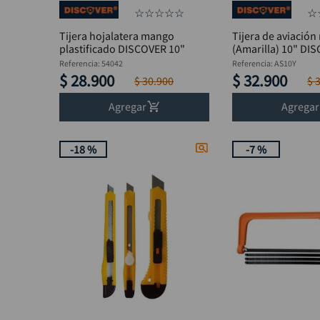
☆
☆
☆
☆
☆
☆
Tijera hojalatera mango
Tijera de aviación
plastificado DISCOVER 10"
(Amarilla) 10" DI
Referencia
:
54042
Referencia
:
AS10Y
$
28
.
900
$
32
.
900
$
30
.
900
$
Agregar
Agregar
-
18 %
-
7 %