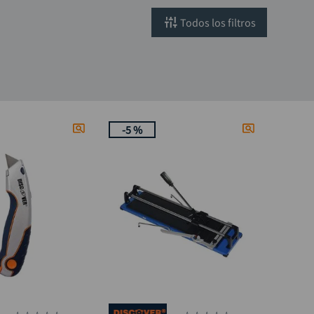
filtros
-
5 %