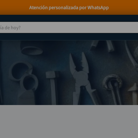
Atención personalizada por WhatsApp
 de hoy?
TÉRMINOS MÁS BUSCADOS
taladro
1
.
taladros pulidoras
2
.
compresor
3
.
sierra circular
4
.
ruteadora
5
.
broca
6
.
hidrolavadora
7
.
rueda
8
.