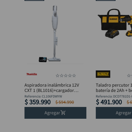
☆
☆
☆
☆
☆
☆
Aspiradora inalámbrica 12V
Taladro percutor 1
CXT 1 (BL1016)+cargador
batería de 2Ah + 
MAKITA
DCD7781D1-B3 +O
Referencia
:
CL106FDWYW
Referencia
:
DCD7781D1-
$
359
.
990
$
491
.
900
Avellanador Dewa
$
594
.
990
$
Agregar
Agregar