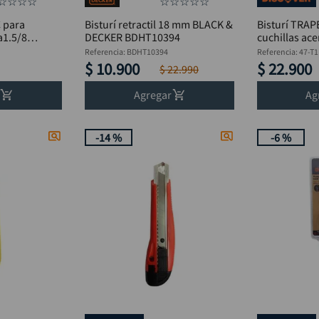
☆
☆
☆
☆
☆
☆
☆
☆
☆
 para
Bisturí retractil 18 mm BLACK &
Bisturí TRA
a1.5/8
DECKER BDHT10394
cuchillas ace
18 mm DI
Referencia
:
BDHT10394
Referencia
:
47-T1
$
10
.
900
$
22
.
900
$
22
.
990
Agregar
Ag
-
14 %
-
6 %