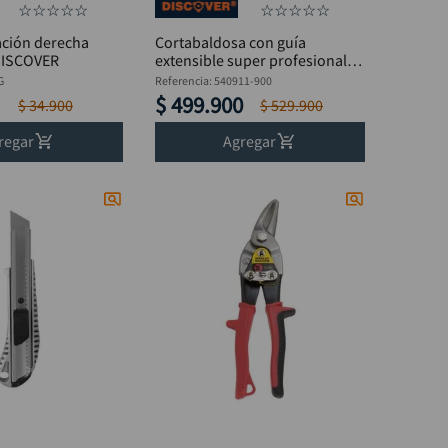
☆
☆
☆
☆
☆
☆
☆
☆
☆
☆
iación derecha
Cortabaldosa con guía
 DISCOVER
extensible super profesional
900 mm DISCOVER
G
Referencia
:
540911-900
$
499
.
900
$
34
.
900
$
529
.
900
regar
Agregar