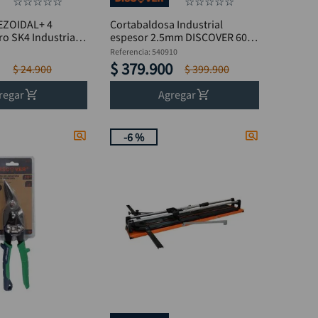
☆
☆
☆
☆
☆
☆
☆
☆
☆
☆
PEZOIDAL+ 4
Cortabaldosa Industrial
ro SK4 Industrial
espesor 2.5mm DISCOVER 600
SCOVER
mm
Referencia
:
540910
$
379
.
900
$
24
.
900
$
399
.
900
regar
Agregar
-
6 %