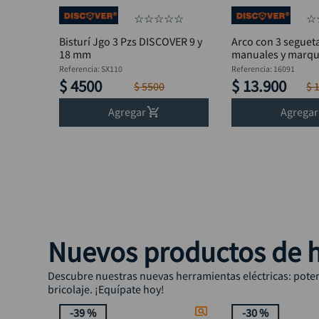
☆
☆
☆
☆
☆
☆
Bisturí Jgo 3 Pzs DISCOVER 9 y
Arco con 3 seguet
18 mm
manuales y marque
DISCOVER
Referencia
:
SX110
Referencia
:
16091
$
4500
$
13
.
900
$
5500
$
Agregar
Agregar
Nuevos productos de h
Descubre nuestras nuevas herramientas eléctricas: potenc
bricolaje. ¡Equípate hoy!
-
39 %
-
30 %