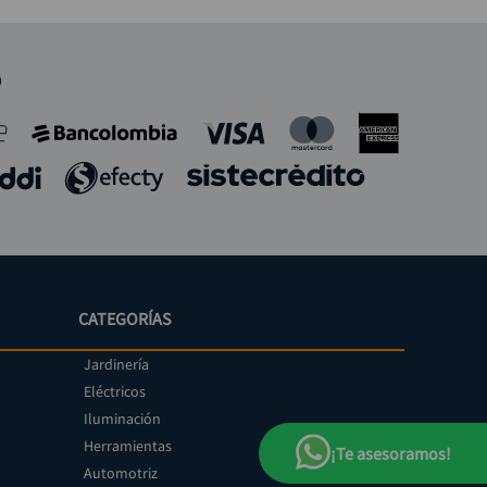
o
CATEGORÍAS
Jardinería
Eléctricos
Iluminación
Herramientas
¡Te asesoramos!
Automotriz