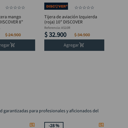
☆
☆
☆
☆
☆
☆
☆
☆
☆
☆
atera mango
Tijera de aviación Izquierda
 DISCOVER 8"
(roja) 10" DISCOVER
1
Referencia
:
AS10R
$
32
.
900
$
24
.
900
$
34
.
900
regar
Agregar
ad garantizadas para profesionales y aficionados del
-
28 %