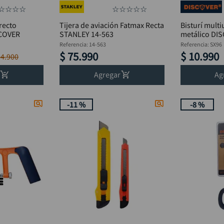
☆
☆
☆
☆
☆
☆
☆
☆
☆
 recto
Tijera de aviación Fatmax Recta
Bisturí mult
SCOVER
STANLEY 14-563
metálico DI
Referencia
:
14-563
Referencia
:
SX96
$
75
.
990
$
10
.
990
34
.
900
Agregar
Ag
-
11 %
-
8 %