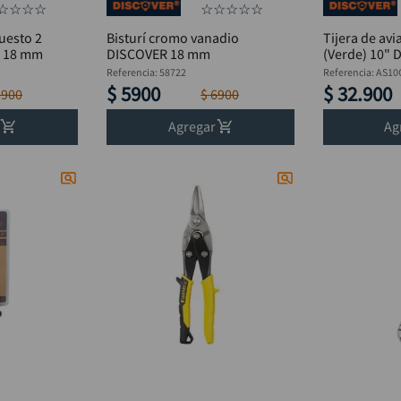
☆
☆
☆
☆
☆
☆
☆
☆
☆
puesto 2
Bisturí cromo vanadio
Tijera de av
R 18 mm
DISCOVER 18 mm
(Verde) 10"
Referencia
:
58722
Referencia
:
AS10
$
5900
$
32
.
900
5900
$
6900
Agregar
Ag