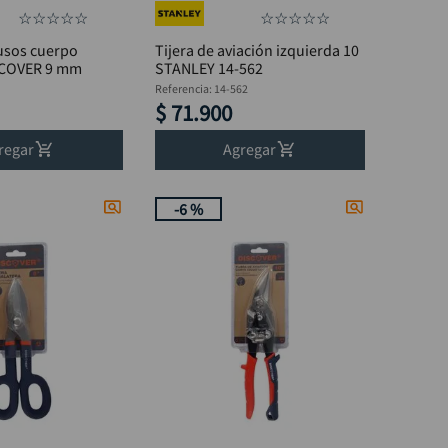
☆
☆
☆
☆
☆
☆
☆
☆
☆
☆
iusos cuerpo
Tijera de aviación izquierda 10
SCOVER 9 mm
STANLEY 14-562
Referencia
:
14-562
$
71
.
900
regar
Agregar
-
6 %