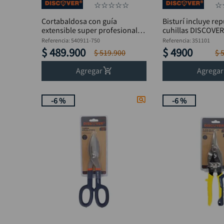
☆
☆
☆
☆
☆
☆
Cortabaldosa con guía
Bisturí incluye re
extensible super profesional
cuhillas DISCOVE
750 mm DISCOVER
Referencia
:
540911-750
Referencia
:
351101
$
489
.
900
$
4900
$
519
.
900
$
Agregar
Agregar
-
6 %
-
6 %