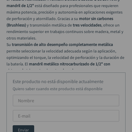
llave
10
.
mandril de 1/2"
 está diseñado para profesionales que requieren 
máxima potencia, precisión y autonomía en aplicaciones exigentes 
de perforación y atornillado. Gracias a su 
motor sin carbones 
(Brushless)
 y transmisión metálica de 
tres velocidades
, ofrece un 
rendimiento superior en trabajos continuos sobre madera, metal y 
otros materiales.
Su 
transmisión de alto desempeño completamente metálica
permite seleccionar la velocidad adecuada según la aplicación, 
optimizando el torque, la velocidad de perforación y la duración de 
la batería. El 
mandril metálico nitrocarburizado de 1/2" con 
sistema de trinquete e insertos de carburo
 proporciona una 
excelente fuerza de sujeción de la broca, reduciendo el 
Este producto no está disponible actualmente
deslizamiento incluso en aplicaciones de alto torque.
Quiero saber cuando este producto está disponible
El sistema de 
iluminación LED de tres modos
 mejora 
significativamente la visibilidad en espacios de trabajo reducidos o 
con poca iluminación. Su modo reflector mantiene la luz 
encendida hasta por 
20 minutos
, permitiendo trabajar con 
comodidad sin necesidad de iluminación adicional.
Este kit incluye 
dos baterías de ion de litio 20V MAX de 5.0Ah
, que 
Enviar