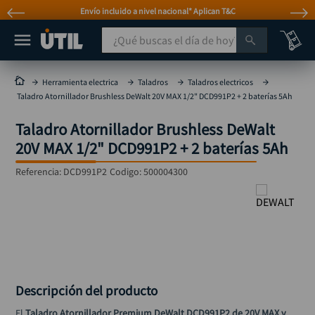
Envío incluido a nivel nacional* Aplican T&C
¿Qué buscas el día de hoy?
TÉRMINOS MÁS BUSCADOS
Herramienta electrica
Taladros
Taladros electricos
Taladro Atornillador Brushless DeWalt 20V MAX 1/2" DCD991P2 + 2 baterías 5Ah
taladro
1
.
Taladro Atornillador Brushless DeWalt
taladros pulidoras
2
.
20V MAX 1/2" DCD991P2 + 2 baterías 5Ah
compresor
3
.
Referencia
:
DCD991P2
Codigo:
500004300
sierra circular
4
.
ruteadora
5
.
broca
6
.
hidrolavadora
7
.
rueda
8
.
Descripción del producto
taladro inalámbrico
9
.
El 
Taladro Atornillador Premium DeWalt DCD991P2 de 20V MAX y 