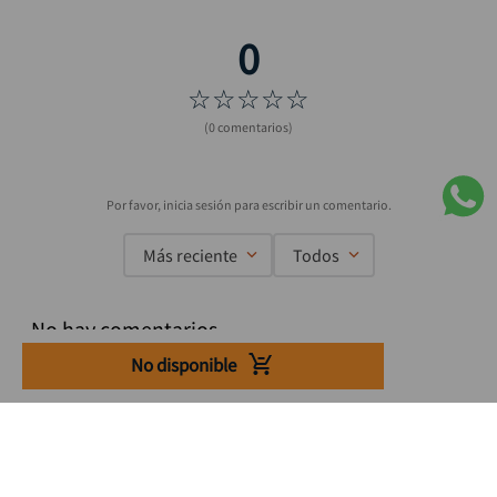
☆
☆
☆
☆
☆
(0 comentarios)
Más reciente
Todos
No hay comentarios.
No disponible