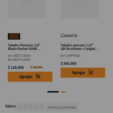
Taladro Percutor 1/2"
Taladro percutor 1/2"
Black+Decker 650W
18V Brushless + Cargador
BED713650-B3 + Bisturí
+ Bateria 3 AH
:
BED713650-
:
DHP490Z
Trapezoidal
B3+BDHT10397
$
565
.
900
$
139
.
900
$
189
.
900
Agregar
Agregar
☆
☆
☆
☆
☆
Valoraciones
Escribe un comentario