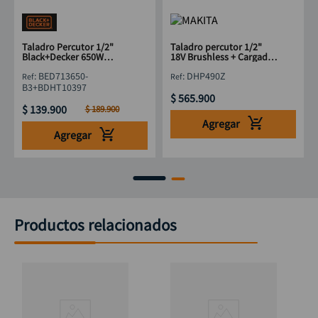
Taladro Percutor 1/2"
Taladro percutor 1/2"
Black+Decker 650W
18V Brushless + Cargador
BED713650-B3 + Bisturí
+ Bateria 3 AH
:
BED713650-
:
DHP490Z
Trapezoidal
B3+BDHT10397
$
565
.
900
$
139
.
900
$
189
.
900
Agregar
Agregar
Productos relacionados