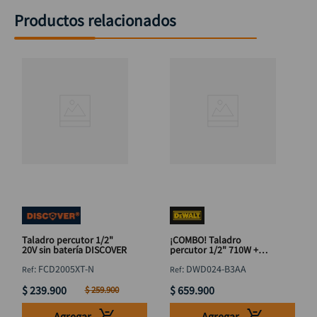
Productos relacionados
Taladro percutor 1/2"
¡COMBO! Taladro
20V sin batería DISCOVER
percutor 1/2" 710W +
DWE750-B3 Pulidora
:
FCD2005XT-N
:
DWD024-B3AA
4.1/2" 750W DEWALT
$
239
.
900
$
659
.
900
$
259
.
900
Agregar
Agregar