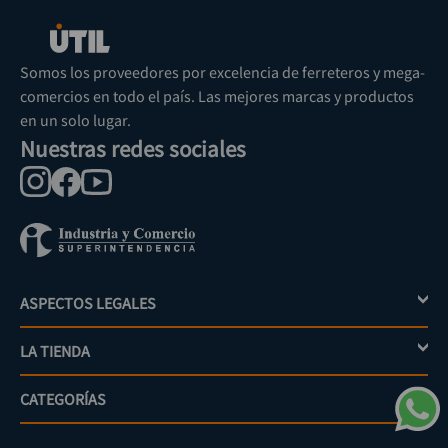
Somos los proveedores por excelencia de ferreteros y mega-
comercios en todo el país. Las mejores marcas y productos
en un solo lugar.
Nuestras redes sociales
ASPECTOS LEGALES
+
LA TIENDA
+
Política de tratamiento de datos personales
Aviso de privacidad
CATEGORÍAS
+
Mi cuenta
Términos y condiciones
Escríbenos
Políticas de distribución y despacho