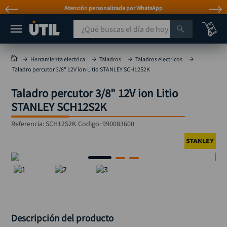
Atención personalizada por WhatsApp
¿Qué buscas el día de hoy?
TÉRMINOS MÁS BUSCADOS
Herramienta electrica
Taladros
Taladros electricos
Taladro percutor 3/8" 12V ion Litio STANLEY SCH12S2K
taladro
1
.
Taladro percutor 3/8" 12V ion Litio
taladros pulidoras
2
.
STANLEY SCH12S2K
compresor
3
.
Referencia
:
SCH12S2K
Codigo:
990083600
sierra circular
4
.
ruteadora
5
.
broca
6
.
hidrolavadora
7
.
rueda
8
.
taladro inalámbrico
9
.
Descripción del producto