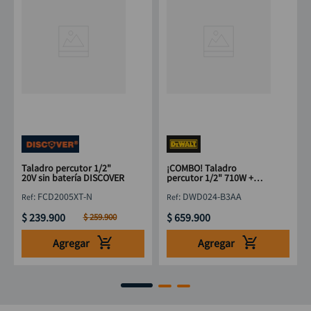
Taladro percutor 1/2"
¡COMBO! Taladro
20V sin batería DISCOVER
percutor 1/2" 710W +
DWE750-B3 Pulidora
:
FCD2005XT-N
:
DWD024-B3AA
4.1/2" 750W DEWALT
$
239
.
900
$
659
.
900
$
259
.
900
Agregar
Agregar