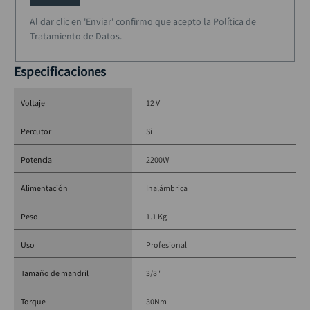
Velocidad:
 0–450 / 0–1.700 RPM
Al dar clic en 'Enviar' confirmo que acepto la Política de
Golpes por minuto:
 0–6.750 / 0–25.500 IPM
Tratamiento de Datos.
Torque máximo:
 30 Nm
Capacidad de perforación en madera:
 21 mm
Especificaciones
Capacidad de perforación en metal:
 10 mm
Capacidad de perforación en mampostería:
 8 mm
Voltaje
12 V
Mandril:
 Automático 3/8″ (10 mm)
Altura:
 193 mm
Percutor
Si
Peso:
 1,1 kg
Referencia del producto:
 HP333DYX3B
Potencia
2200W
Alimentación
Inalámbrica
Peso
1.1 Kg
Uso
Profesional
Tamaño de mandril
3/8"
Torque
30Nm