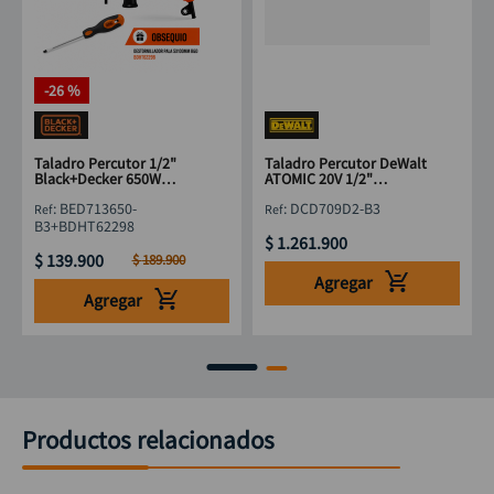
-
26 %
Taladro Percutor 1/2"
Taladro Percutor DeWalt
Black+Decker 650W
ATOMIC 20V 1/2"
BED713650-B3 +
DCD709D2-B3
:
BED713650-
:
DCD709D2-B3
Destornillador Pala
B3+BDHT62298
$
1
.
261
.
900
$
139
.
900
$
189
.
900
Agregar
Agregar
Productos relacionados