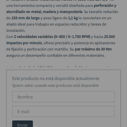
llave impacto
10
.
una herramienta compacta y versátil diseñada para 
perforación y 
atornillado en metal, madera y mampostería
. Su tamaño reducido 
de 
193 mm de largo
 y peso ligero de 
1,1 kg
 lo convierten en un 
aliado ideal para trabajos en espacios reducidos y tareas de 
instalación.
Con 
2 velocidades variables (0–450 / 0–1.700 RPM)
 y hasta 
25.500 
impactos por minuto
, ofrece precisión y potencia en aplicaciones 
de fijación y perforación con martillo. Su 
par máximo de 30 Nm
asegura un desempeño confiable en diferentes materiales.
Incluye 
batería de 12V 1.5Ah y cargador rápido
, lo que garantiza 
autonomía para trabajar de forma continua. Además, cuenta con 
Este producto no está disponible actualmente
portabrocas automático de 3/8″ (10 mm)
 para cambios rápidos de 
Quiero saber cuando este producto está disponible
broca y 
luz LED integrada
 que ilumina el área de trabajo.
El diseño de batería deslizante 12V permite que la herramienta se 
mantenga de pie por sí sola, mejorando la comodidad en el taller u 
obra.
Especificaciones técnicas
Enviar
Voltaje:
 12V