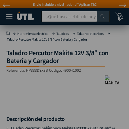
Envío incluido a nivel nacional* Aplican T&C
¿Qué buscas el día de hoy?
TÉRMINOS MÁS BUSCADOS
Herramienta electrica
Taladros
Taladros electricos
Taladro Percutor Makita 12V 3/8″ con Batería y Cargador
taladro
1
.
Taladro Percutor Makita 12V 3/8″ con
taladros pulidoras
2
.
Batería y Cargador
compresor
3
.
Referencia
:
HP333DYX3B
Codigo:
490041002
broca
4
.
sierra circular
5
.
hidrolavadora
6
.
ruteadora
7
.
mototool
8
.
Descripción del producto
taladro inalámbrico
9
.
El 
Taladro Percutor Inalámbrico Makita HP333DYX3B 12V 3/8″
 es 