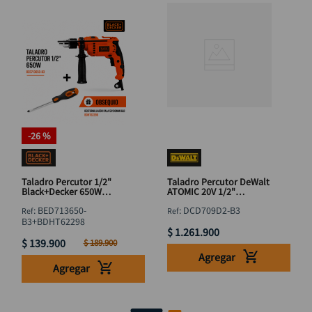
-
26 %
Taladro Percutor 1/2"
Taladro Percutor DeWalt
Black+Decker 650W
ATOMIC 20V 1/2"
BED713650-B3 +
DCD709D2-B3
:
BED713650-
:
DCD709D2-B3
Destornillador Pala
B3+BDHT62298
$
1
.
261
.
900
$
139
.
900
$
189
.
900
Agregar
Agregar