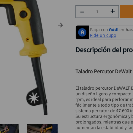
taladro inalámbrico
9
.
－
＋
alicate
10
.
Descripción del pr
Taladro Percutor DeWal
El taladro percutor DeWALT 
un diseño ligero y compacto.
rpm, es ideal para perforar
fácilmente a todo tipo de tra
sistema percutor de 47.600 
Su estructura ergonómica y b
prolongados, mientras que e
aumentan la estabilidad y fac