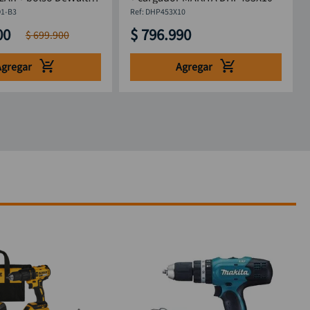
1-B3 +Obsequio
1-B3
:
DHP453X10
or Dewalt DW2700
00
$
796
.
990
$
699
.
900
Agregar
Agregar