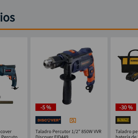
ios
-
5 %
-
30 %
scover
Taladro Percutor 1/2" 850W VVR
Taladro pe
o Percutor
Discover EID449
batería de