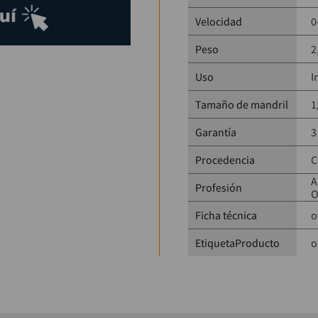
para el día a día.
Velocidad
0
Peso
2
Uso
I
Tamaño de mandril
1
Garantía
3
Procedencia
C
A
Profesión
O
Ficha técnica
o
EtiquetaProducto
o