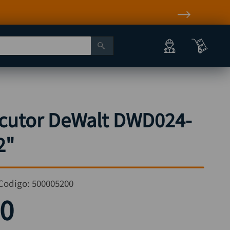
dito
rcutor DeWalt DWD024-
2"
Codigo:
500005200
0