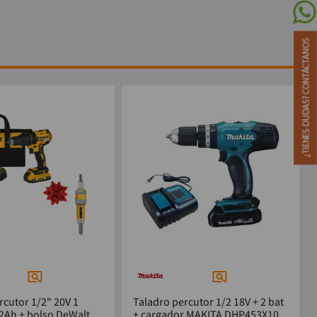
rcutor 1/2" 20V 1
Taladro percutor 1/2 18V + 2 bat
 2Ah + bolso DeWalt
+ cargador MAKITA DHP453X10