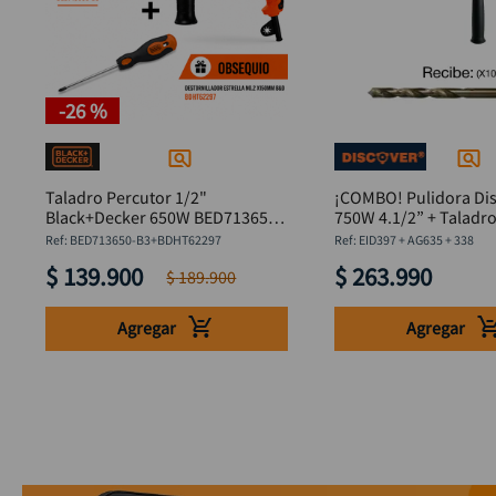
-
26 %
Taladro Percutor 1/2"
¡COMBO! Pulidora Di
Black+Decker 650W BED713650-
750W 4.1/2” + Taladr
B3 + Destornillador Estrella
600W + Kit 10 de Bro
:
BED713650-B3+BDHT62297
:
EID397 + AG635 + 338
Obsequio
$
139
.
900
$
263
.
990
$
189
.
900
Agregar
Agregar