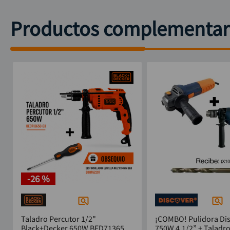
Productos complementar
-
26 %
Taladro Percutor 1/2"
¡COMBO! Pulidora Di
Black+Decker 650W BED713650-
750W 4.1/2” + Taladr