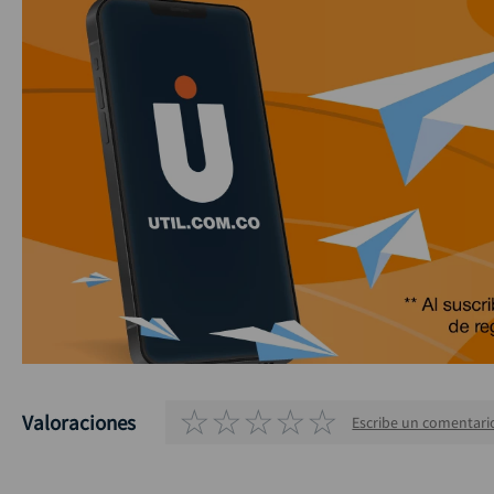
☆
☆
☆
☆
☆
Valoraciones
Escribe un comentari