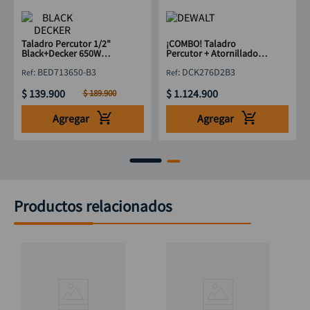
Taladro Percutor 1/2"
¡COMBO! Taladro
Black+Decker 650W
Percutor + Atornillador
BED713650-B3
20V DeWalt DCK276D2 +
:
BED713650-B3
:
DCK276D2B3
2 Baterías
$
139
.
900
$
1
.
124
.
900
$
189
.
900
Agregar
Agregar
Productos relacionados