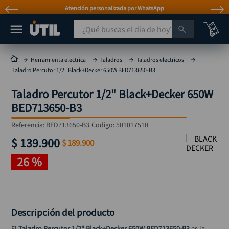
Atención personalizada por WhatsApp
¿Qué buscas el día de hoy?
TÉRMINOS MÁS BUSCADOS
Herramienta electrica
Taladros
Taladros electricos
Taladro Percutor 1/2" Black+Decker 650W BED713650-B3
taladro
1
.
Taladro Percutor 1/2" Black+Decker 650W
taladros pulidoras
2
.
BED713650-B3
compresor
3
.
Referencia
:
BED713650-B3
Codigo:
501017510
llave
4
.
$
139
.
900
$
189
.
900
sierra circular
5
.
26 %
ruteadora
6
.
broca
7
.
hidrolavadora
8
.
Descripción del producto
rueda
9
.
El 
Taladro Percutor 1/2" Black+Decker 650W BED713650-B3 
es la 