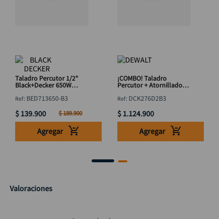
Taladro Percutor 1/2"
¡COMBO! Taladro
Black+Decker 650W
Percutor + Atornillador
BED713650-B3
20V DeWalt DCK276D2 +
:
BED713650-B3
:
DCK276D2B3
2 Baterías
$
139
.
900
$
1
.
124
.
900
$
189
.
900
Agregar
Agregar
Valoraciones