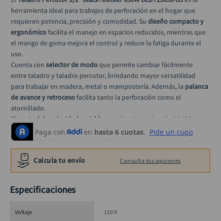
alicate
10
.
herramienta ideal para trabajos de perforación en el hogar que 
requieren potencia, precisión y comodidad. Su 
diseño compacto y 
ergonómico
 facilita el manejo en espacios reducidos, mientras que 
el mango de goma mejora el control y reduce la fatiga durante el 
uso.
Cuenta con 
selector de modo
 que permite cambiar fácilmente 
entre taladro y taladro percutor, brindando mayor versatilidad 
para trabajar en madera, metal o mampostería. Además, la 
palanca 
de avance y retroceso
 facilita tanto la perforación como el 
atornillado.
El 
control de velocidad variable
 permite ajustar la velocidad hasta 
3000 RPM
 según la aplicación, logrando perforaciones más 
precisas. Para trabajos continuos, incorpora 
botón de bloqueo
, 
mientras que el 
mango lateral con barra de profundidad
Calcula tu envío
Consulta tus opciones
proporciona mayor estabilidad y exactitud en cada perforación.
Como parte del portafolio de 
Black+Decker
, esta herramienta 
ofrece confiabilidad y practicidad para usuarios del hogar que 
Especificaciones
buscan rendimiento y comodidad en una sola solución.
Voltaje
110 V
⚙️ Especificaciones técnicas