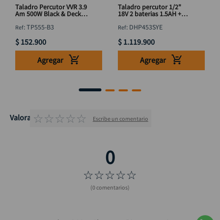
Taladro Percutor VVR 3.9
Taladro percutor 1/2"
Am 500W Black & Decker
18V 2 baterias 1.5AH +
(TP555-B3) 3/8
cargador MAKITA
:
TP555-B3
:
DHP453SYE
$
152
.
900
$
1
.
119
.
900
Agregar
Agregar
☆
☆
☆
☆
☆
Valoraciones
Escribe un comentario
☆
☆
☆
☆
☆
(0 comentarios)