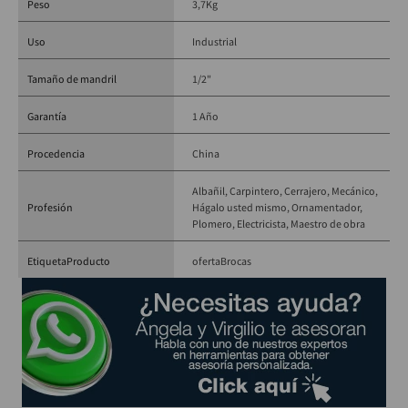
Peso
3,7Kg
(1) Cargador DCB107
(1) Bolso de transporte
Uso
Industrial
(1) Kit de 100 piezas con:
Brocas para madera, metal y concreto
Tamaño de mandril
1/2"
Puntas PH, PZ, SL, Hex y Torx
Adaptadores magnéticos
Garantía
1 Año
Sierras copa (1-1/4" y 1-3/4") [32 mm y 44 mm]
Procedencia
China
Adaptadores para tuercas (5 mm a 13 mm)
Broca avellanadora
Albañil
Carpintero
Cerrajero
Mecánico
Profesión
Hágalo usted mismo
Ornamentador
Plomero
Electricista
Maestro de obra
EtiquetaProducto
oferta
Brocas