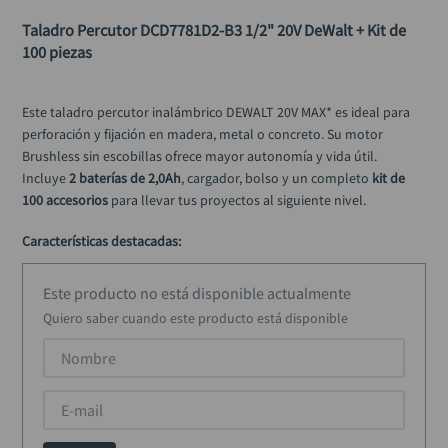
black decker
10
.
Taladro Percutor DCD7781D2-B3 1/2" 20V DeWalt + Kit de 
100 piezas
Este taladro percutor inalámbrico DEWALT 20V MAX* es ideal para 
perforación y fijación en madera, metal o concreto. Su motor 
Brushless sin escobillas ofrece mayor autonomía y vida útil. 
Incluye 
2 baterías de 2,0Ah
, cargador, bolso y un completo 
kit de 
100 accesorios
 para llevar tus proyectos al siguiente nivel.
Características destacadas:
Mandril de ajuste rápido (tipo trinquete) para cambios 
Este producto no está disponible actualmente
fáciles y seguros.
Quiero saber cuando este producto está disponible
15 posiciones de torque para atornillar con precisión.
2 velocidades mecánicas: 0–500 / 0–1.750 RPM.
Luz LED para iluminar espacios oscuros.
Diseño compacto y ergonómico con empuñadura de goma.
Velocidad variable y freno electrónico para mayor control.
Indicador de carga en la batería.