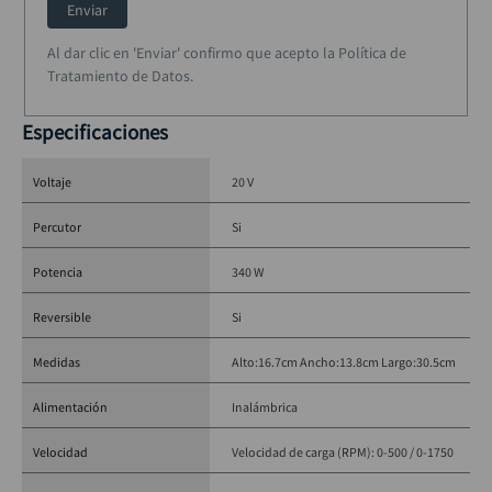
Enviar
Al dar clic en 'Enviar' confirmo que acepto la Política de
Especificaciones técnicas:
Tratamiento de Datos.
Voltaje:
 20V MAX*
Especificaciones
Tamaño del mandril:
 1/2" (13 mm)
Velocidad:
 0–500 / 0–1.750 RPM
Voltaje
20 V
Golpes por minuto:
 0–8.500 / 0–29.750 IPM
Torque máximo:
 65 Nm
Percutor
Si
Madera
: 1" (25 mm)
Metal
: 1/2" (13 mm)
Potencia
340 W
Concreto
: 1/4" (6,5 mm)
Potencia:
 340 UWO
Reversible
Si
Luz LED:
 Sí
Medidas
Alto:16.7cm Ancho:13.8cm Largo:30.5cm
Alimentación
Inalámbrica
Incluye:
Velocidad
Velocidad de carga (RPM): 0-500 / 0-1750
(1) Taladro Percutor DCD7781
(2) Baterías de 2.0Ah