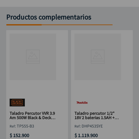
Productos complementarios
Taladro Percutor VVR 3.9
Taladro percutor 1/2"
Am 500W Black & Decker
18V 2 baterias 1.5AH +
(TP555-B3) 3/8
cargador MAKITA
:
TP555-B3
:
DHP453SYE
$
152
.
900
$
1
.
119
.
900