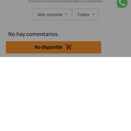
Más reciente
Todos
No hay comentarios.
No disponible
Suscríbete a nuestro Newsletter
Se el primero en enterarte de nuestras ofertas, lanzamientos y
consejos para tu trabajo
Acepto los Término y condiciones
Suscribirme