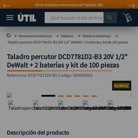
Envío incluido a nivel nacional* Aplican T&C
¿Qué buscas el día de hoy?
TÉRMINOS MÁS BUSCADOS
Herramienta electrica
Taladros
Taladros electricos
Taladro percutor DCD7781D2-B3 20V 1/2" DeWalt + 2 baterías y kit de 100 piezas
taladro
1
.
Taladro percutor DCD7781D2-B3 20V 1/2"
taladros pulidoras
2
.
DeWalt + 2 baterías y kit de 100 piezas
compresor
3
.
Referencia
:
DCD7781S2A-B3
Codigo:
500003903
llave
4
.
combo
5
.
ruteadora
6
.
sierra circular
7
.
broca
8
.
hidrolavadora
9
.
Descripción del producto